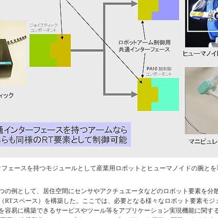
タフェースを持つモジュールとして産業用ロボットとヒューマノイドの腕とを
つの例として、居住空間にセンサやアクチュエータなどのロボット要素を分
（RTスペース）を構築した。ここでは、必要となる様々なロボット要素モジ
を容易に構築できるサービスやツール等をアプリケーション実現機能に関する