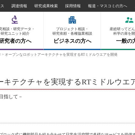
セス
調達情報
研究成果検索
採用情報
報道・マスコミの方へ
究相談・研究データ・
プロジェクト相談・
産総研ってどん
研究ユニット紹介
研究依頼・各種協業相談
科学の扉を開
研究者の方へ
ビジネスの方へ
一般の
年
>
オープンなロボットアーキテクチャを実現するRTミドルウエアを開発
ーキテクチャを実現するRTミドルウエ
目指して－
ブロック式に機能部品を組み合わせて日常生活空間で多様なサービスを提供