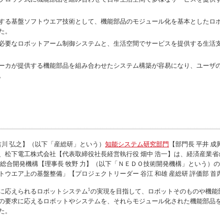
する基盤ソフトウエア技術として、機能部品のモジュール化を基本としたロボ
た。
必要なロボットアーム制御システムと、生活空間でサービスを提供する生活支
ーカが提供する機能部品を組み合わせたシステム構築が容易になり、ユーザ
。
吉川 弘之】（以下「産総研」という）
知能システム研究部門
【部門長 平井 
、松下電工株式会社【代表取締役社長経営執行役 畑中 浩一】は、経済産業省
総合開発機構【理事長 牧野 力】（以下「ＮＥＤＯ技術開発機構」という）の委
ウエア上の基盤整備」【プロジェクトリーダー 谷江 和雄 産総研 評価部 
1
に応えられるロボットシステム
の実現を目指して、ロボットそのものや機能
の要求に応えるロボットやシステムを、それらモジュール化された機能部品
た。