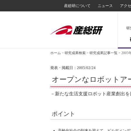
産総研について
ニュース
アク
研
ホーム
>
研究成果検索
>
研究成果記事一覧
>
2005
発表・掲載日：2005/02/24
オープンなロボットア
－新たな生活支援ロボット産業創出を
ポイント
高齢化社会の到来を迎えて、ビルディング