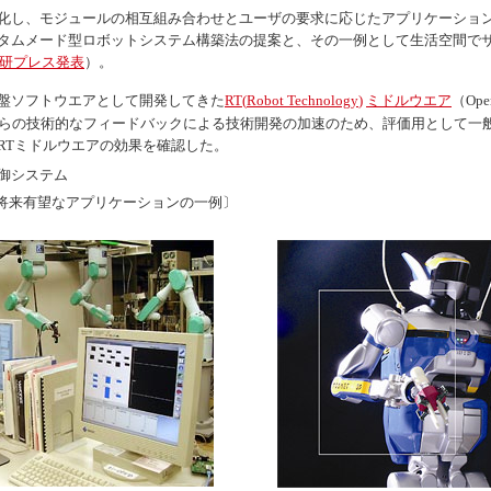
化し、モジュールの相互組み合わせとユーザの要求に応じたアプリケーショ
タムメード型ロボットシステム構築法の提案と、その一例として生活空間で
総研プレス発表
）。
盤ソフトウエアとして開発してきた
RT(
Robot Technology
)
ミドルウエア
（
Ope
らの技術的なフィードバックによる技術開発の加速のため、評価用として一
RTミドルウエアの効果を確認した。
御システム
〔将来有望なアプリケーションの一例〕