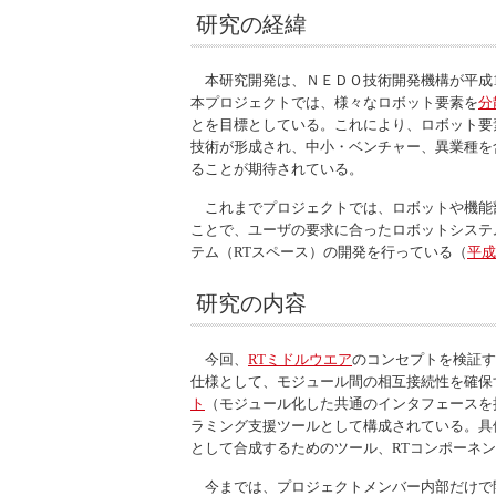
研究の経緯
本研究開発は、ＮＥＤＯ技術開発機構が平成1
本プロジェクトでは、様々なロボット要素を
分
とを目標としている。これにより、ロボット要
技術が形成され、中小・ベンチャー、異業種を
ることが期待されている。
これまでプロジェクトでは、ロボットや機能
ことで、ユーザの要求に合ったロボットシステ
テム（RTスペース）の開発を行っている（
平成
研究の内容
今回、
RTミドルウエア
のコンセプトを検証す
仕様として、モジュール間の相互接続性を確保
ト
（モジュール化した共通のインタフェースを
ラミング支援ツールとして構成されている。具
として合成するためのツール、RTコンポーネ
今までは、プロジェクトメンバー内部だけで