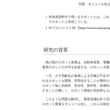
写真 モジュール化さ
本発表資料中で用いるロボットとは、これ
でロボットと表現している。
RTプロジェクトHP 【
http://www.is.aist.go.jp
研究の背景
我が国のロボット産業は、自動車産業、電機
業用ロボットの大半を生産する「ロボット大国
一方、少子高齢化の進展による労働力不足や
れるロボットを開発、実用化することが期待さ
ロボット毎に信頼性、安全性、操作性、快適性
することが難しく、ロボット開発が非効率なも
このような問題を解消し、製造現場以外で活
ロボット要素をモジュール化し、これらを統合