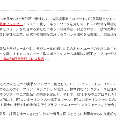
4年度から3ケ年計画で推進している委託事業「ロボットの開発基盤となる
散オブジェクト
モジュール化し、ネットワークを介してこれらの統合を可能
素モジュールを統合する新たなロボット開発手法、およびロボット技術の共
含む多様な企業、研究開発機関等におけるロボット開発を活性化し、製造現
部品をモジュール化し、モジュールの相互組み合わせとユーザの要求に応じ
ムを提供するカスタムメード型ロボットシステム構築法の提案と、その一例
16年4月8日産総研プレス発表
）。
るためのひとつの実装ソフトウエア例としてRTミドルウェア（
OpenRTM-aist
するためのオープンアーキテクチャを検討し、標準的なインタフェース仕様
持つソフトウエア部品）の構造を定めた。そして、RTミドルウエアはそれを
体的には、RTコンポーネントの作成支援ツール、RTコンポーネントを組み合
ント同士の接続や動作制御を行うグラフィカルユーザインタフェースなどが含
開発、評価を進めてきたが、技術の普及を図るとともに利用者からの技術的