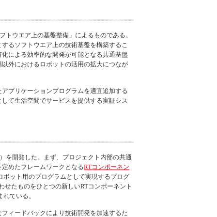
ソフトウエア上の基盤整備」によるものである。
とするソフトウエア上の技術基盤を構築するこ
有化による効率的な開発が可能となる共通基盤
場以外におけるロボットの活用の拡大につなが
たアプリケーションプログラムを適宜追加する
として生活空間でサービスを提供する実証シス
）を開発した。まず、プロジェクト内部の共通
を定めたフレームワークとなる
RTコンポーネン
ロボット用のプログラムとして実現するプログ
わせたものをひとつの新しいRTコンポーネント
まれている。
なフィードバックにより技術開発を加速するた