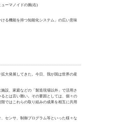
ューマノイドの腕(右)
かける機能を持つ知能化システム」の広い意味
り拡大発展してきた。今日、我が国は世界の産
祉施設、家庭などの「製造現場以外」で活用さ
いるとは言い難い。その要因としては、個々の
段階ではこれらの取り組みの成果を相互に共用
タ、センサ、制御プログラム等といった様々な
。