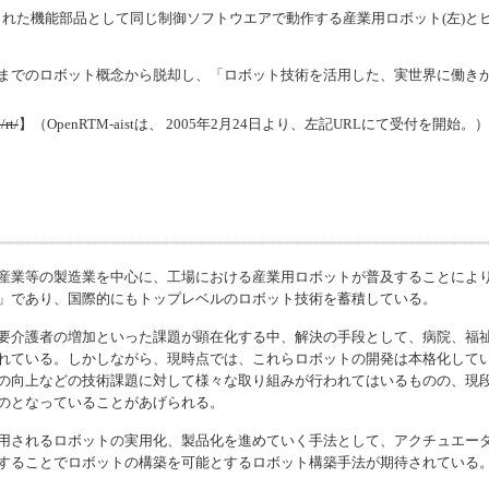
れた機能部品として同じ制御ソフトウエアで動作する産業用ロボット(左)とヒ
までのロボット概念から脱却し、「ロボット技術を活用した、実世界に働き
/rt/
】（
OpenRTM-aist
は、 2005年2月24日より、左記URLにて受付を開始。）
産業等の製造業を中心に、工場における産業用ロボットが普及することによ
」であり、国際的にもトップレベルのロボット技術を蓄積している。
要介護者の増加といった課題が顕在化する中、解決の手段として、病院、福
れている。しかしながら、現時点では、これらロボットの開発は本格化して
の向上などの技術課題に対して様々な取り組みが行われてはいるものの、現
のとなっていることがあげられる。
用されるロボットの実用化、製品化を進めていく手法として、アクチュエー
することでロボットの構築を可能とするロボット構築手法が期待されている