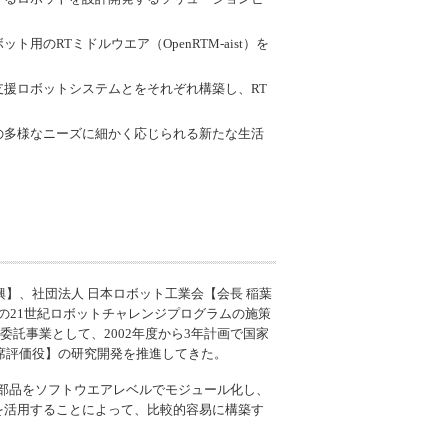
ット用のRTミドルウエア（
OpenRTM-aist
）を
援ロボットシステムとをそれぞれ構築し、RT
の多様なニーズに細かく応じられる新たな生活
成興】、社団法人 日本ロボット工業会【会長 稲葉
の21世紀ロボットチャレンジプログラムの施策
託事業として、2002年度から3年計画で国家
首席評価役】の研究開発を推進してきた。
部品をソフトウエアレベルでモジュール化し、
を活用することによって、比較的容易に構築す