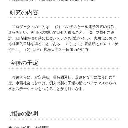
研究の内容
プロジェクトの目的は、（1）ベンチスケール連続装置の製作、
運転を行い、実用化の技術的目処を得ること、（2）プロセス設
計、経済性評価と共に社会システムの検討を行い、実用化におけ
る経済的目処を得ることである。（1）は主に産総研とＣＣＵＪが
担当し、（2）は主に広島大学と中国電力が担当。
今後の予定
今後さらに、安定運転、長時間運転、最適化などに取り組む予
定。水素社会になれば、例えば製材工場の横にバイオマスからの
水素ステーションをつくることが可能になる。
用語の説明
◆バッチ処理、連続処理