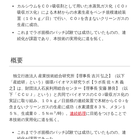
カルシウムをＣＯ
吸収剤として用いた水蒸気ガス化（ＣＯ
２
２
吸収ガス化）による木材からの水素生産をベンチ規模連続装
置（１０ｋｇ／日）で行い、ＣＯ
を含まないクリーンガスの
２
生産に成功。
これまでラボ規模のバッチ試験では成功していたものの、連
続化が課題であり、本技術の実用化に道を拓く。
概要
独立行政法人 産業技術総合研究所【理事長 吉川 弘之】（以下
「産総研」という）循環バイオマス研究ラボ【ラボ長 佐々木 義
之】は、財団法人石炭利用総合センター【理事長 安藤 勝良】（以
下「ＣＣＵＪ」という）と共同でバイオマスのＣＯ
吸収ガス化の
２
実証に取り組み、１０ｋｇ／日規模の連続装置で木材からＣＯ
を
２
含まないクリーンガスの生産に成功（水素濃度８３％、メタン１
３
５％、生成量０．５Ｎｍ
/時）。
連続処理
に目処をつけることで
本技術の実用化に道を拓く。
これまでラボ規模のバッチ試験では成功していたものの、連
続化が課題であった。