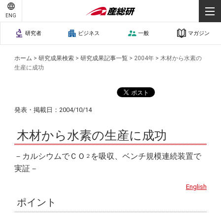
ENG
研究者
ビジネス
一般
マガジン
ホーム
>
研究成果検索
>
研究成果記事一覧
>
2004年
>
木材から水素の
生産に成功
発表・掲載日：2004/10/14
木材から水素の生産に成功
－カルシウムでＣＯ
を吸収、ベンチ規模連続装置で
２
実証－
English
ポイント