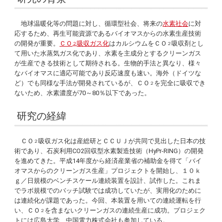
地球温暖化等の問題に対し、循環型社会、将来の
水素社会
に対
応するため、再生可能資源であるバイオマスからの水素生産技術
の開発が重要。
ＣＯ
吸収ガス化
はカルシウムをＣＯ
吸収剤とし
２
２
て用いた水蒸気ガス化であり、水素を主成分とするクリーンガス
が生産できる技術として期待される。生物的手法と異なり、様々
なバイオマスに適応可能であり反応速度も速い。海外（ドイツな
ど）でも同様な手法が開発されているが、ＣＯ
を完全に吸収でき
２
ないため、水素濃度が70～80％以下であった。
研究の経緯
ＣＯ
吸収ガス化は産総研とＣＣＵＪが共同で見出した日本の技
２
術であり、石炭利用CO2回収型水素製造技術（HyPr-RING）の開発
を進めてきた
。平成14年度から経済産業省の補助金を得て「バイ
オマスからのクリーンガス生産」プロジェクトを開始し、１０ｋ
ｇ／日規模のベンチスケール連続装置を設計、試作した。これま
でラボ規模でのバッチ試験では成功していたが、実用化のために
は連続化が課題であった。今回、本装置を用いての連続運転を行
い、ＣＯ
を含まないクリーンガスの連続生産に成功。プロジェク
２
トには広島大学、中国電力株式会社も参加している。