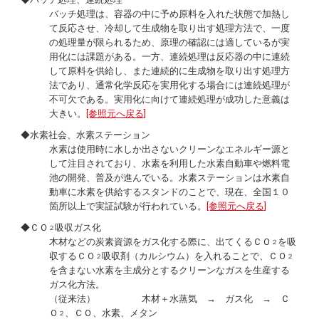
バッチ処理は、容器の中に予め原料を入れた状態で加熱し
て反応させ、冷却して生成物を取り出す処理方法で、一度
の処理量が限られるため、原理の確認には適しているが実
用化には課題がある。一方、連続処理は反応器の中に連続
して原料を供給し、また連続的に生成物を取り出す処理方
法であり、通常化学反応を実用化する場合には連続処理が
不可欠である。実用化に向けて連続処理が成功した意義は
大きい。
[参照元へ戻る]
◆水素社会、水素ステーション
水素は使用時に水しか出さないクリーンなエネルギー源と
して注目されており、水素を利用した水素自動車や燃料電
池の開発、普及が進んでいる。水素ステーションは水素自
動車に水素を供給するスタンドのことで、現在、全国１０
箇所以上で実証試験が行われている。
[参照元へ戻る]
◆ＣＯ
吸収ガス化
２
木材などの炭素資源をガス化する際に、出てくるＣＯ
を吸
２
収するＣＯ
吸収剤（カルシウム）を入れることで、ＣＯ
２
２
を含まない水素を主成分とするクリーンなガスを生産する
ガス化方法。
（従来法） 木材＋水蒸気 → ガス化 → Ｃ
Ｏ
、ＣＯ、水素、メタン
２