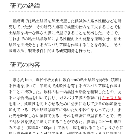
研究の経緯
産総研では粘土結晶を加圧成型した供試体の遮水性能などを研
究していたが、その研究の過程で成型の仕方を工夫することで粘
土結晶を均一な厚さの膜に成型できることを見出した。そこで、
これまでの粘土結晶添加による性能向上の発想を逆転させ、粘土
結晶を主成分とするガスバリア膜を作製することを考案し、その
製造方法、製造条件に関する研究開発を行った。
研究の内容
厚さ約1nm、直径平板方向に数百nmの粘土結晶を緻密に積層す
る技術を用いて、半透明で柔軟性を有するガスバリア膜を作製す
ることに成功した。原料の粘土結晶は天然物を精製したもの、あ
るいは合成品を用いており、ガスバリア膜の作製には
キャスト法
を用い、柔軟性を向上させるために必要に応じて少量の添加物を
加えている。粘土結晶は非常に薄いため柔軟性をもっており、ま
た光を吸収しない物質である。それを緻密に成型することで、光
の乱反射を抑え半透明にすることができた。膜厚はコピー用紙並
みの厚さ（膜厚3～100µm）であり、膜を重ねることによりさらに
厚い膜を作ることも可能である。作製できる膜の大きさに制限は