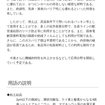
に優れており、かつピンホールの存在しない緻密な材料である。
また、絶縁性、気体・液体のバリア性にも優れるといった特徴を
有している。
したがって、例えば、高温条件下で用いられるパッキン等とし
て使用することができ、多くの化学産業分野で、生産ラインの配
管連結部のリーク防止等に利用することができる。また、固体電
解質燃料電池の隔膜や絶縁フィルムとしても利用が可能である。
さらに、このガスバリア膜は半透明であることから、内容物の確
認が容易であるため、食品等の包装材料としての利用も期待でき
る。
今後さらに機械的特性を向上させるなどして応用分野を開拓し
ていく予定である。
用語の説明
◆粘土結晶
2µm以下の微細な、層状珪酸塩。ケイ素と酸素からなる4面
体シートとアルミニウム、鉄、マグネシウム等の金属元素