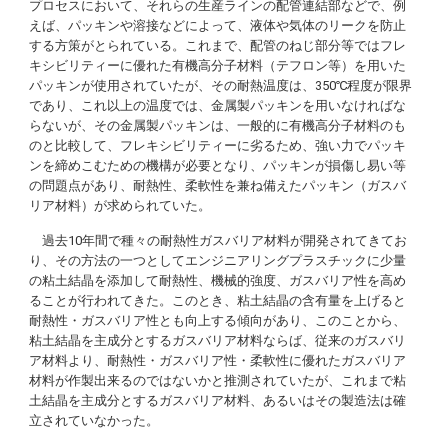
プロセスにおいて、それらの生産ラインの配管連結部などで、例
えば、パッキンや溶接などによって、液体や気体のリークを防止
する方策がとられている。これまで、配管のねじ部分等ではフレ
キシビリティーに優れた有機高分子材料（テフロン等）を用いた
パッキンが使用されていたが、その耐熱温度は、350℃程度が限界
であり、これ以上の温度では、金属製パッキンを用いなければな
らないが、その金属製パッキンは、一般的に有機高分子材料のも
のと比較して、フレキシビリティーに劣るため、強い力でパッキ
ンを締めこむための機構が必要となり、パッキンが損傷し易い等
の問題点があり、耐熱性、柔軟性を兼ね備えたパッキン（ガスバ
リア材料）が求められていた。
過去10年間で種々の耐熱性ガスバリア材料が開発されてきてお
り、その方法の一つとしてエンジニアリングプラスチックに少量
の粘土結晶を添加して耐熱性、機械的強度、ガスバリア性を高め
ることが行われてきた。このとき、粘土結晶の含有量を上げると
耐熱性・ガスバリア性とも向上する傾向があり、このことから、
粘土結晶を主成分とするガスバリア材料ならば、従来のガスバリ
ア材料より、耐熱性・ガスバリア性・柔軟性に優れたガスバリア
材料が作製出来るのではないかと推測されていたが、これまで粘
土結晶を主成分とするガスバリア材料、あるいはその製造法は確
立されていなかった。