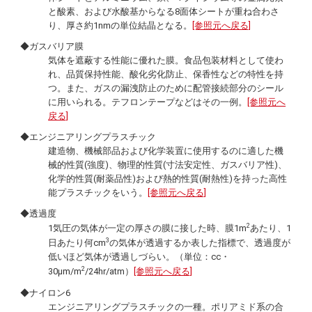
と酸素、および水酸基からなる8面体シートが重ね合わさ
り、厚さ約1nmの単位結晶となる。
[参照元へ戻る]
◆ガスバリア膜
気体を遮蔽する性能に優れた膜。食品包装材料として使わ
れ、品質保持性能、酸化劣化防止、保香性などの特性を持
つ。また、ガスの漏洩防止のために配管接続部分のシール
に用いられる。テフロンテープなどはその一例。
[参照元へ
戻る]
◆エンジニアリングプラスチック
建造物、機械部品および化学装置に使用するのに適した機
械的性質(強度)、物理的性質(寸法安定性、ガスバリア性)、
化学的性質(耐薬品性)および熱的性質(耐熱性)を持った高性
能プラスチックをいう。
[参照元へ戻る]
◆透過度
2
1気圧の気体が一定の厚さの膜に接した時、膜1m
あたり、1
3
日あたり何cm
の気体が透過するか表した指標で、透過度が
低いほど気体が透過しづらい。（単位：cc・
2
30µm/m
/24hr/atm）
[参照元へ戻る]
◆ナイロン6
エンジニアリングプラスチックの一種。ポリアミド系の合