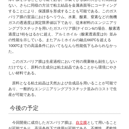
ない。さらに同様の方法で粘土結晶を金属表面等にコーティング
することにより、保護膜を形成することも可能である。このガス
バリア膜の室温におけるヘリウム、水素、酸素、窒素などの無機
ガスの透過度は測定限界値以下であり、従来材料のエンジニアリ
ングプラスチックを用いたガスバリア膜(ナイロン6の場合、酸素透
過度は18)をはるかに超え、アルミホイル（酸素透過度は0）並み
の性能を示している。またアルミホイルの融点660℃を超える
1000℃までの高温条件においてもなんら性能低下もみられなかっ
た。
このガスバリア膜は生産過程において何の廃棄物も副生しない
だけでなく、原料の主成分は粘土結晶であることから環境にやさ
しい材料である。
原料となる粘土結晶は天然および合成品を用いることが可能で
あり、一般的なエンジニアリングプラスチック並みのコストで生
産が可能である。
今後の予定
今回開発に成功したガスバリア膜は、
自立膜
として用いること
が可能であり、高温条件下で使用が可能である。不燃性、柔軟性