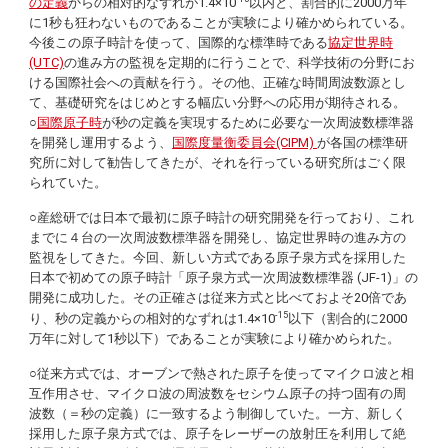
の定義
からの相対的なずれが1.4×10
以内と、割合的に2000万年
に1秒も狂わないものであることが実験により確かめられている。
今後この原子時計を使って、国際的な標準時である
協定世界時
(UTC)
の進み方の監視を定期的に行うことで、科学技術の分野にお
ける国際社会への貢献を行う。その他、正確な時間周波数源とし
て、基礎研究をはじめとする幅広い分野への応用が期待される。
○
国際原子時
が秒の定義を実現するために必要な一次周波数標準器
を開発し運用するよう、
国際度量衡委員会(CIPM)
が各国の標準研
究所に対して勧告してきたが、それを行っている研究所はごく限
られていた。
○産総研では日本で最初に原子時計の研究開発を行っており、これ
までに４台の一次周波数標準器を開発し、協定世界時の進み方の
監視をしてきた。今回、新しい方式である原子泉方式を採用した
日本で初めての原子時計「原子泉方式一次周波数標準器 (JF-1)」の
開発に成功した。その正確さは従来方式と比べておよそ20倍であ
-15
り、秒の定義からの相対的なずれは1.4×10
以下（割合的に2000
万年に対して1秒以下）であることが実験により確かめられた。
○従来方式では、オーブンで熱された原子を使ってマイクロ波と相
互作用させ、マイクロ波の周波数をセシウム原子の持つ固有の周
波数（＝秒の定義）に一致するよう制御していた。一方、新しく
採用した原子泉方式では、原子をレーザーの放射圧を利用して絶