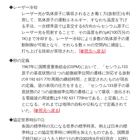
◆レーザー冷却
レーザー光が気体原子に吸収されるとき働く力(放射圧)を利
用して、気体原子の運動エネルギー、すなわち温度を下げ
る手法。一次標準器では直交する6方向からセシウム原子に
レーザー光を照射することで、その温度を約1µK(100万分の
1K)まで冷却する。レーザー冷却により多数の気体原子の運
動制御が可能となり、それらを数ｃｍの空間内に捕捉し、
打ち上げる技術が実現された。
[参照元へ戻る]
◆秒の定義
1967年に国際度量衡総会(CGPM)において、「セシウム133
原子の基底状態の2 つの超微細準位間の遷移に対応する放射
の9 192 631 770 周期の継続時間」と規定されたものが現在
の定義。逆の表現の仕方をすると、「セシウム133原子の基
底状態の2 つの超微細準位間の遷移によって吸収・放出され
る電磁波の周波数は9 192 631 770Hzである」と定義したこ
とになる。それまでは地球の自転や公転などで定義されて
いた。
[参照元へ戻る]
◆協定世界時(UTC)
各国の標準時の元になる世界の標準時系。例えば日本の標
準時はこの協定世界時に9時間を加えたものである。国際原
子時(TAI)とはうるう秒だけの差(2003年6月9日現在：32秒)