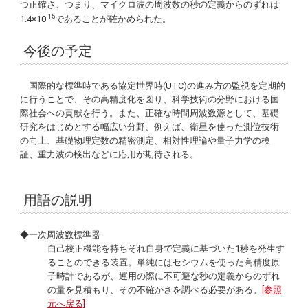
つ正確さ、つまり、マイクロ波の周波数の秒の定義からのずれは
-15
1.4×10
であることが確かめられた。
今後の予定
国際的な標準時である協定世界時(UTC)の進み方の監視を定期的
に行うことで、その高精度化を図り、科学技術の分野における国
際社会への貢献を行う。また、正確な時間周波数源として、基礎
研究をはじめとする幅広い分野、例えば、衛星を使った測位技術
の向上、基礎物理定数の精密測定、相対性理論や量子力学の検
証、重力波の検出などに応用が期待される。
用語の説明
◆一次周波数標準器
自己校正機能を持ちそれ自身で定義に基づいた1秒を発生す
ることのできる装置。単純にはセシウムを使った高精度原
子時計であるが、運用の際に不可避な秒の定義からのずれ
の量を見積もり、その不確かさを調べる必要がある。
[参照
元へ戻る]