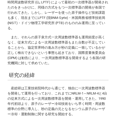
時間周波数研究所 (仏; LPTF) によって最初の一次標準器が開発され
たのをきっかけに、同様の方式をもつ一次標準器の開発が各国で
行われてきた。しかし、レーザーを使った原子操作など技術課題
も多く、現在までにLPTF (現BNM-Syrte)・米国商務省標準技術局
(NIST)・ドイツ物理工学研究所 (PTB) のもののみ運用に至ってい
る。
また、それらの原子泉方式一次周波数標準器も運用頻度が高く
なく、従来方式による一次周波数標準器もまた台数が不足してい
ることから、協定世界時の進み方が秒の定義に一致しているかが
正しく検出できないという事態も起きており、国際度量衡委員会
(CIPM) は勧告により、一次周波数標準器を開発するよう各国の研
究機関に対して求めていた。
研究の経緯
産総研は工業技術院時代から通じて、独自に一次周波数標準器
を開発して運用を行っており、これまでにNRLM-1～NRLM-4と4台
の従来方式による一次周波数標準器を開発・運用してきた。1990
年代初頭より、原子のレーザー冷却技術をいち早く時間・周波数
標準の分野に導入し、秒の定義の元となるセシウム原子のレーザ
ー冷却・運動制御に関する研究を開始する。