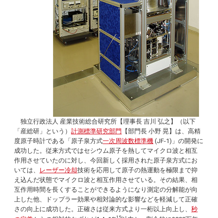
独立行政法人 産業技術総合研究所【理事長 吉川 弘之】（以下
「産総研」という）
計測標準研究部門
【部門長 小野 晃】は、高精
度原子時計である「原子泉方式
一次周波数標準機
(JF-1)」の開発に
成功した。従来方式ではセシウム原子を熱してマイクロ波と相互
作用させていたのに対し、今回新しく採用された原子泉方式にお
いては、
レーザー冷却
技術を応用して原子の熱運動を極限まで抑
え込んだ状態でマイクロ波と相互作用させている。その結果、相
互作用時間を長くすることができるようになり測定の分解能が向
上した他、ドップラー効果や相対論的な影響などを軽減して正確
さの向上に成功した。正確さは従来方式より一桁以上向上し、
秒
-15