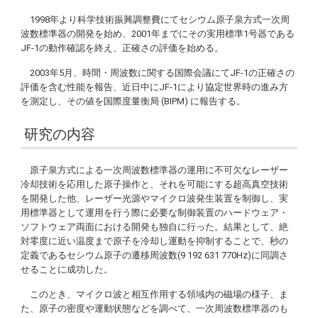
1998年より科学技術振興調整費にてセシウム原子泉方式一次周
波数標準器の開発を始め、2001年までにその実用標準1号器である
JF-1の動作確認を終え、正確さの評価を始める。
2003年5月、時間・周波数に関する国際会議にてJF-1の正確さの
評価を含む性能を報告、近日中にJF-1により協定世界時の進み方
を測定し、その値を国際度量衡局 (BIPM) に報告する。
研究の内容
原子泉方式による一次周波数標準器の運用に不可欠なレーザー
冷却技術を応用した原子操作と、それを可能にする超高真空技術
を開発した他、レーザー光源やマイクロ波発生装置を制御し、実
用標準器として運用を行う際に必要な制御装置のハードウェア・
ソフトウェア両面における開発も独自に行った。結果として、絶
対零度に近い温度まで原子を冷却し運動を抑制することで、秒の
定義であるセシウム原子の遷移周波数(9 192 631 770Hz)に同調さ
せることに成功した。
このとき、マイクロ波と相互作用する領域内の磁場の様子、ま
た、原子の密度や運動状態などを調べて、一次周波数標準器のも