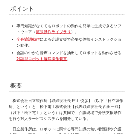
ポイント
専門知識がなくてもロボットの動作を簡単に生成できるソフ
トウエア
（
拡張動作ライブラリ
）。
全身協調動作
による介護支援で必要な体操インストラクショ
ン動作。
会話の中から音声コマンドを抽出してロボットを動作させる
対話型ロボット遠隔操作装置
。
概要
株式会社日立製作所【取締役社長 庄山 悦彦】（以下「日立製作
所」という）と、松下電工株式会社【代表取締役社長 西田一成】
（以下「松下電工」という）は共同で、介護現場で介護支援動作
を行う対人サービスシステムを開発している。
日立製作所は、ロボットに関する専門知識の無い看護師や介護