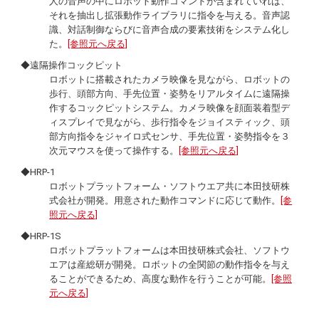
人の音声の中にロボット動作コマンドが含まれていれば、
それを抽出し拡張動作ライブラリに指令を与える。音声認
識、対話制御ならびに音声合成の要素技術をシステム化し
た。
[参照元へ戻る]
◆遠隔操作コックピット
ロボットに搭載されたカメラ映像を見ながら、ロボットの
歩行、頭部方向、手先位置・姿勢をリアルタイムに遠隔操
作するコックピットシステム。カメラ映像を顔面装着型デ
ィスプレイで見ながら、歩行指令をジョイスティック、頭
部方向指令をジャイロ式センサ、手先位置・姿勢指令を３
次元マウスを使って操作する。
[参照元へ戻る]
◆HRP-1
ロボットプラットフォーム・ソフトウエア共に本田技研株
式会社が開発。用意された動作コマンドに応じて動作。
[参
照元へ戻る]
◆HRP-1S
ロボットプラットフォームは本田技研株式会社、ソフトウ
エアは産総研が開発。ロボットの全関節の動作指令を与え
ることができるため、高度な動作を行うことが可能。
[参照
元へ戻る]