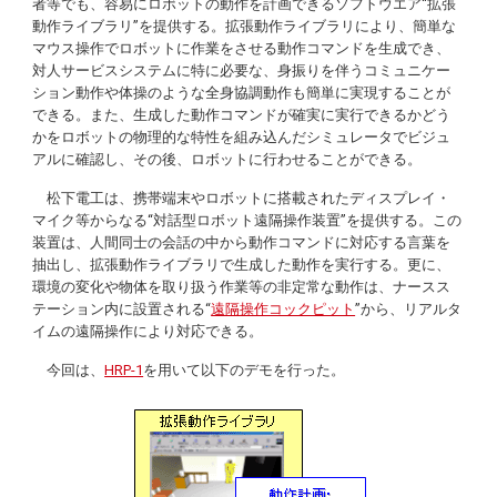
者等でも、容易にロボットの動作を計画できるソフトウエア“拡張
動作ライブラリ”を提供する。拡張動作ライブラリにより、簡単な
マウス操作でロボットに作業をさせる動作コマンドを生成でき、
対人サービスシステムに特に必要な、身振りを伴うコミュニケー
ション動作や体操のような全身協調動作も簡単に実現することが
できる。また、生成した動作コマンドが確実に実行できるかどう
かをロボットの物理的な特性を組み込んだシミュレータでビジュ
アルに確認し、その後、ロボットに行わせることができる。
松下電工は、携帯端末やロボットに搭載されたディスプレイ・
マイク等からなる“対話型ロボット遠隔操作装置”を提供する。この
装置は、人間同士の会話の中から動作コマンドに対応する言葉を
抽出し、拡張動作ライブラリで生成した動作を実行する。更に、
環境の変化や物体を取り扱う作業等の非定常な動作は、ナースス
テーション内に設置される“
遠隔操作コックピット
”から、リアルタ
イムの遠隔操作により対応できる。
今回は、
HRP-1
を用いて以下のデモを行った。