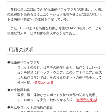
多様な環境に対応できる“拡張動作ライブラリ”の開発と、人間と
の親和性を高めるコミュニケーション機能を備えた“対話型ロボッ
ト遠隔操作装置”への改良を予定している。
また、HRP-1よりも高度な動作が可能なHRP-1Sを用いて、より
複雑な対人サービス動作を実現する予定である。
用語の説明
◆拡張動作ライブラリ
ロボットの歩行、仕草等の動作計画と、動作シミュレーシ
ョンを簡単に行うソフトウエア。このソフトウエアが生成
した動作コマンドは、そのままロボットの動作指令として
使用可能。
[参照元へ戻る]
◆全身協調動作
双腕、脚、体幹などロボットが持つ全部の関節を使用し
て、ロボットを安定に動作させる方式。
[参照元へ戻る]
◆対話型ロボット遠隔操作装置