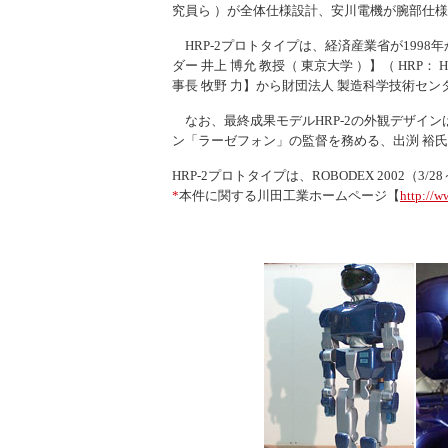
究員ら ）が全体仕様設計、安川電機が腕部仕
HRP-2プロトタイプは、経済産業省が199
ダー 井上 博允 教授（ 東京大学 ）】（ HRP：
H
事長 牧野 力】から財団法人 製造科学技術セ
なお、最終成果モデルHRP-2の外観デザイ
ン「ラーゼフォン」の監督を務める、出渕 裕
HRP-2プロトタイプは、ROBODEX 2002（
*
本件に関する川田工業ホームページ【
http://w