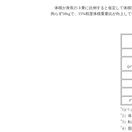
体積が身長の３乗に比例すると仮定して体積重量比を
拘らず58kgで、35%程度体積重量比が向上し
（
*
1)バ
*
2）
*
3）
*
4）