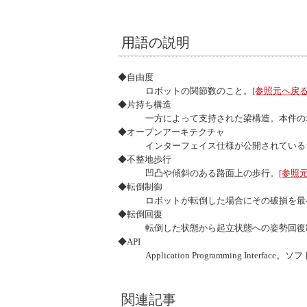
用語の説明
◆自由度
ロボットの関節数のこと。
[参照元へ戻る
◆片持ち構造
一方によって支持された梁構造。本件の
◆オープンアーキテクチャ
インターフェイス仕様が公開されている
◆不整地歩行
凹凸や傾斜のある路面上の歩行。
[参照
◆転倒制御
ロボットが転倒した場合にその破損を最
◆転倒回復
転倒した状態から起立状態への姿勢回復
◆API
Application Programming Interface
。ソフ
関連記事