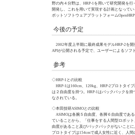
野の内４分野は、HRP-1を用いて研究開発を
開発し、これを用いて実現する計画となっている
ボットソフトウェアプラットフォームOpenH
今後の予定
2002年度上半期に最終成果モデルHRP-2
APIが公開される予定で、ユーザーによるソフ
参考
◇HRP-1との比較
HRP-1は160cm、120kg、HRP-2プロ
は２自由度を持つ。HRP-1はバックパックを持
なされている。
◇本田技研ASIMOとの比較
ASIMOは各腕５自由度、各脚６自由度である
ていることから、「仕事をする人間型ロボット
由度があること及びバックパックがないことによ
プロトタイプは154cmで成人女性に近く、人