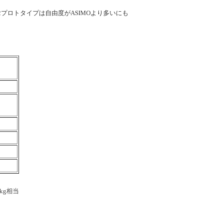
P2プロトタイプは自由度がASIMOより多いにも
kg相当