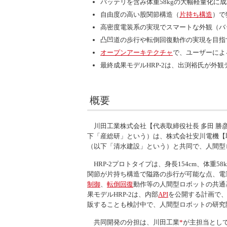
バッテリを含み体重58kgの大幅軽量化に
自由度の高い股関節構造（
片持ち構造
）で
高密度電装系の実現でスマートな外観（バ
凸凹道の歩行や転倒回復動作の実現を目指
オープンアーキテクチャ
で、ユーザーによ
最終成果モデルHRP-2は、出渕裕氏が外
概要
川田工業株式会社【代表取締役社長 多田 勝彦
下「産総研」という）は、株式会社安川電機【取
（以下「清水建設」という）と共同で、人間型ロ
HRP-2プロトタイプは、身長154cm、体
関節が片持ち構造で隘路の歩行が可能な点、電
制御
、
転倒回復
動作等の人間型ロボットの共通
果モデルHRP-2は、内部
API
を公開する計画で
販することも検討中で、人間型ロボットの研究
共同開発の分担は、川田工業
*
が主担当として