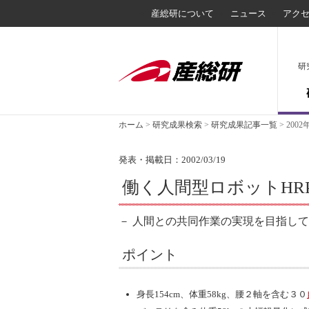
産総研について
ニュース
アク
研
ホーム
>
研究成果検索
>
研究成果記事一覧
>
2002
発表・掲載日：2002/03/19
働く人間型ロボットHR
－ 人間との共同作業の実現を目指して
ポイント
身長154cm、体重58kg、腰２軸を含む３０