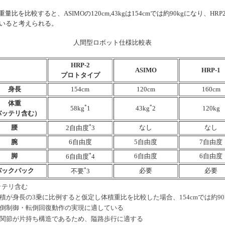
比較すると、ASIMOの120cm,43kgは154cmでは約90kgになり、HR
ていると考えられる。
人間型ロボット仕様比較表
HRP-2
ASIMO
HRP-1
プロトタイプ
身長
154cm
120cm
160cm
体重
*
*
120kg
58kg
1
43kg
2
バッテリ含む）
腰
*
なし
なし
2自由度
3
腕
6自由度
5自由度
7自由度
脚
*
6自由度
6自由度
6自由度
4
バックパック
*
必要
必要
不要
3
ッテリ含む
体積が身長の3乗に比例すると仮定し体積重比を比較した場合、154cmでは約90
転倒制御・転倒回復動作の実現に適している
股関節が片持ち構造であるため、隘路歩行に適する