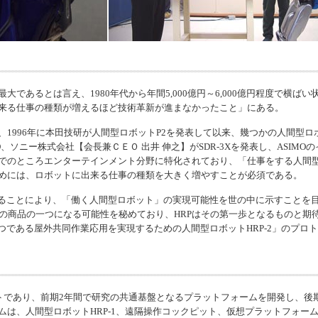
であるとは言え、1980年代から年間5,000億円～6,000億円程度で横ば
来る仕事の種類が増えるほど技術革新が進まなかったこと」にある。
1996年に本田技研が人間型ロボットP2を発表して以来、幾つかの人間型
MO、ソニー株式会社【会長兼ＣＥＯ 出井 伸之】がSDR-3Xを発表し、ASI
でのところエンターテインメント分野に特化されており、「仕事をする人間
めには、ロボットに出来る仕事の種類を大きく増やすことが必須である。
ることにより、「働く人間型ロボット」の実現可能性を世の中に示すことを目
の商品の一つになる可能性を秘めており、HRPはその第一歩となるものと期待
つである屋外共同作業応用を実現するための人間型ロボットHRP-2」のプロ
クトであり、前期2年間で研究の共通基盤となるプラットフォームを開発し、後
ムは、人間型ロボットHRP-1、遠隔操作コックピット、仮想プラットフォー