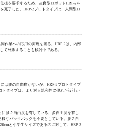
仕様を要求するため、改良型ロボットHRP-2を
を完了した。HRP-2プロトタイプは、人間型ロ
同作業への応用の実現を図る。HRP-2は、内部
として外販することも検討中である。
P-1には腰の自由度がないが、HRP-2プロトタイプ
2プロトタイプは、より対人親和性に優れた設計が
さらに腰２自由度を有している。多自由度を有し
る様なバックパックを不要としている。腰２自
cmと小学生サイズであるのに対して、HRP-2