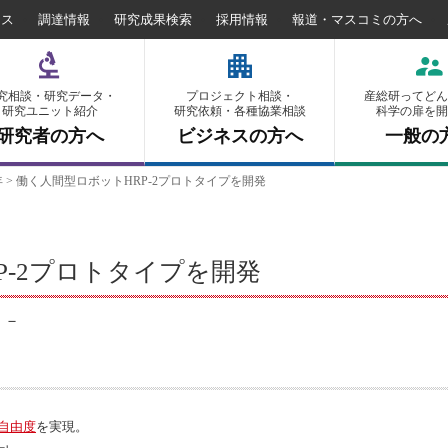
セス
調達情報
研究成果検索
採用情報
報道・マスコミの方へ
究相談・研究データ・
プロジェクト相談・
産総研ってどん
研究ユニット紹介
研究依頼・各種協業相談
科学の扉を開
研究者の方へ
ビジネスの方へ
一般の
年
>
働く人間型ロボットHRP-2プロトタイプを開発
P-2プロトタイプを開発
 －
自由度
を実現。