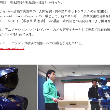
様設計、清水建設が視覚部仕様設計を行った。
8年から5ヵ年計画で実施中の「人間協調・共存型ロボットシステムの研究開発
umanoid Robotics Project
）の一環として、新エネルギー・産業技術総合開発機
ンター（MSTC）【理事長 菊池 功】への委託・産総研との共同研究により開
ンは、アニメーション「パトレイバー」のメカデザイナーとして著名で現在放
氏が担当する計画である。
3/28～3/31、パシフィコ横浜で開催）への出展を予定している。
ww.robo-craft.com/
】