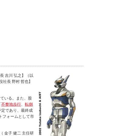
 吉川 弘之】（以
社長 野村 哲也】
している。また、股
「
不整地歩行
、
転倒
予定であり、最終成
トフォームとして市
金子 健二 主任研