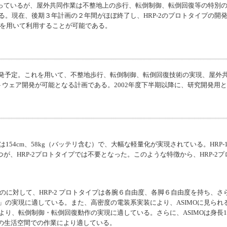
行っているが、屋外共同作業は不整地上の歩行、転倒制御、転倒回復等の特別の
。現在、後期３年計画の２年間がほぼ終了し、HRP-2のプロトタイプの開発
RPを用いて利用することが可能である。
を開発予定。これを用いて、不整地歩行、転倒制御、転倒回復技術の実現、屋外共
トウェア開発が可能となる計画である。2002年度下半期以降に、研究開発用
トタイプは154cm、58kg（バッテリ含む）で、大幅な軽量化が実現されている。HR
つが、HRP-2プロトタイプでは不要となった。このような特徴から、HRP-
のに対して、HRP-2 プロトタイプは各腕６自由度、各脚６自由度を持ち、
」の実現に適している。また、高密度の電装系実装により、ASIMOに見られ
り、転倒制御・転倒回復動作の実現に適している。さらに、ASIMOは身長120
間の生活空間での作業により適している。