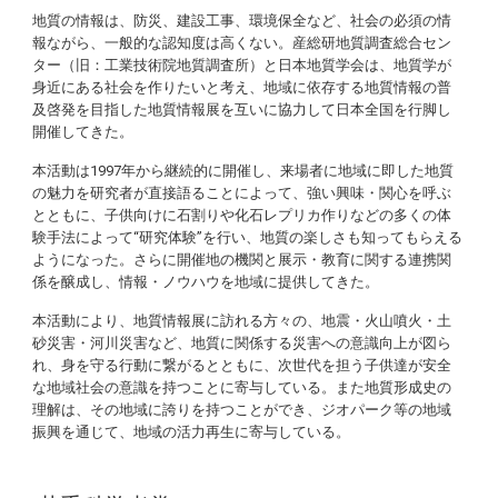
地質の情報は、防災、建設工事、環境保全など、社会の必須の情
報ながら、一般的な認知度は高くない。産総研地質調査総合セン
ター（旧：工業技術院地質調査所）と日本地質学会は、地質学が
身近にある社会を作りたいと考え、地域に依存する地質情報の普
及啓発を目指した地質情報展を互いに協力して日本全国を行脚し
開催してきた。
本活動は1997年から継続的に開催し、来場者に地域に即した地質
の魅力を研究者が直接語ることによって、強い興味・関心を呼ぶ
とともに、子供向けに石割りや化石レプリカ作りなどの多くの体
験手法によって“研究体験”を行い、地質の楽しさも知ってもらえる
ようになった。さらに開催地の機関と展示・教育に関する連携関
係を醸成し、情報・ノウハウを地域に提供してきた。
本活動により、地質情報展に訪れる方々の、地震・火山噴火・土
砂災害・河川災害など、地質に関係する災害への意識向上が図ら
れ、身を守る行動に繋がるとともに、次世代を担う子供達が安全
な地域社会の意識を持つことに寄与している。また地質形成史の
理解は、その地域に誇りを持つことができ、ジオパーク等の地域
振興を通じて、地域の活力再生に寄与している。