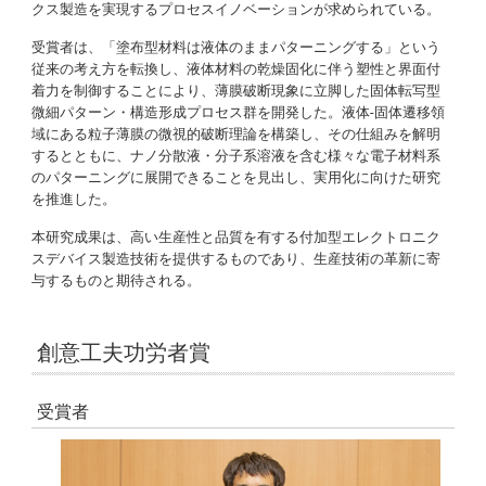
クス製造を実現するプロセスイノベーションが求められている。
受賞者は、「塗布型材料は液体のままパターニングする」という
従来の考え方を転換し、液体材料の乾燥固化に伴う塑性と界面付
着力を制御することにより、薄膜破断現象に立脚した固体転写型
微細パターン・構造形成プロセス群を開発した。液体-固体遷移領
域にある粒子薄膜の微視的破断理論を構築し、その仕組みを解明
するとともに、ナノ分散液・分子系溶液を含む様々な電子材料系
のパターニングに展開できることを見出し、実用化に向けた研究
を推進した。
本研究成果は、高い生産性と品質を有する付加型エレクトロニク
スデバイス製造技術を提供するものであり、生産技術の革新に寄
与するものと期待される。
創意工夫功労者賞
受賞者