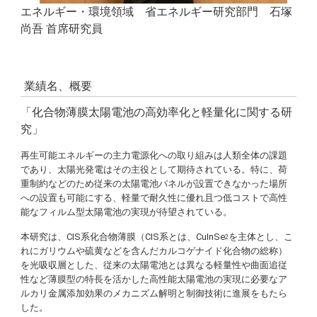
エネルギー・環境領域 省エネルギー研究部門 石塚
尚吾 首席研究員
業績名、概要
「化合物薄膜太陽電池の高効率化と軽量化に関する研
究」
再生可能エネルギーの主力電源化への取り組みは人類全体の課題
であり、太陽光発電はその主役として期待されている。特に、荷
重制約などのため従来の太陽電池パネルが設置できなかった場所
への設置も可能にする、軽量で耐久性に優れ且つ低コストで高性
能なフィルム型太陽電池の実現が待望されている。
本研究は、CIS系化合物薄膜（CIS系とは、CuInSe
を主体とし、こ
2
れにガリウムや硫黄などを含んだカルコゲナイド化合物の総称）
を光吸収層とした、従来の太陽電池とは異なる軽量性や曲面追従
性など薄膜型の特長を活かした高性能太陽電池の実現に必要なア
ルカリ金属添加効果のメカニズム解明と制御技術に進展をもたら
した。