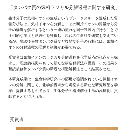
「タンパク質の気相ラジカル分解過程に関する研究」
生体分子の気相イオンの生成というブレークスルーを達成した質
量分析法は、気相イオンを分解し、その断片イオンの質量から分
子の構造を解析するという一連の流れを同一装置内で行うことで
圧倒的な感度と迅速性を獲得し、現代の生命科学研究を支えてい
るが、翻訳後修飾タンパク質など複雑な分子の解析には、気相イ
オンの分解過程の理解と制御が必要である。
受賞者は気相イオンのラジカル分解過程を化学反応の視点から探
求し、理論的根拠をもって新たな構造解析法を構築、その成果を
翻訳後修飾タンパク質の新規な構造解析法として結実させた。
本研究成果は、生命科学研究への応用が強調されている気相イオ
ンの分解に関して、化学的視点から考察する新たな研究展望を学
界に提供するものであり、生体分子の構造解析手法の高度化に貢
献すると期待される。
受賞者