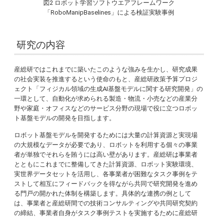
図2 ロボット学習ソフトウエアフレームワーク
「RoboManipBaselines」による検証実験事例
研究の内容
産総研ではこれまでに築いたこのような強みを生かし、研究成果
の社会実装を推進するという使命のもと、産総研政策予算プロジ
ェクト「フィジカル領域の生成AI基盤モデルに関する研究開発」の
一環として、自動化が求められる製造・物流・小売などの産業分
野や家庭・オフィスなどのサービス分野の現場で役に立つロボッ
ト基盤モデルの開発を目指します。
ロボット基盤モデルを開発するためには大量の計算資源と実現場
の大規模なデータが必要であり、ロボットを利用する個々の事業
者が単独でそれらを賄うには高い壁があります。産総研は事業者
とともにこれまでに整備してきた計算資源、ロボット実験環境、
実世界データセットを活用し、各事業者が困難なタスク事例をテ
ストして相互にフィードバックを得ながら共同で研究開発を進め
る門戸の開かれた体制を構築します。具体的な連携の例として
は、事業者と産総研間での技術コンサルティングや共同研究契約
の締結、事業者自身がタスク事例テストを実施するために産総研