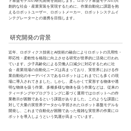
ト基盤モデルの研究開発を開始します。ロボット基盤モデルの共
創的な社会・産業実装を実現するために、作業自動化に課題を抱
えるロボットユーザー、ロボットメーカー、ロボットシステムイ
ンテグレーターとの連携を目指します。
研究開発の背景
近年、ロボティクス技術とAI技術の融合によりロボットの汎用性・
即応性・柔軟性を格段に向上させる研究が世界的に活発に行われ
ています。少子高齢化による労働人口減少に対応するために社
会・産業現場の自動化ニーズは高まっており、実世界における作
業自動化のキーデバイスであるロボットはこれまでにも多くの現
場に導入されてきました。しかし、柔らかくて変形する物体や透
明な物体を扱う作業、多種多様な物体を扱う作業などは、従来の
ティーチングやプログラミングに基づく運用ではロボットへの作
業教示が困難であるという課題がありました。このような課題に
対して大量の実世界データから学習されたロボット基盤モデルを
開発し、これまで自動化が困難であった複雑な実世界の作業にロ
ボットを導入しようという気運が高まっています。