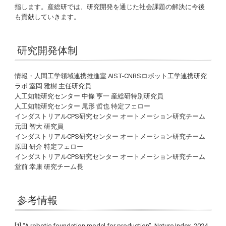
指します。産総研では、研究開発を通じた社会課題の解決に今後
も貢献していきます。
研究開発体制
情報・人間工学領域連携推進室 AIST-CNRSロボット工学連携研究
ラボ 室岡 雅樹 主任研究員
人工知能研究センター 中條 亨一 産総研特別研究員
人工知能研究センター 尾形 哲也 特定フェロー
インダストリアルCPS研究センター オートメーション研究チーム
元田 智大 研究員
インダストリアルCPS研究センター オートメーション研究チーム
原田 研介 特定フェロー
インダストリアルCPS研究センター オートメーション研究チーム
堂前 幸康 研究チーム長
参考情報
[1] “A robotic foundation model for production”, Nature Index, 2024