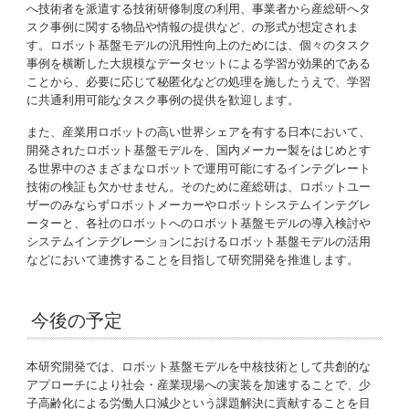
へ技術者を派遣する技術研修制度の利用、事業者から産総研へタ
スク事例に関する物品や情報の提供など、の形式が想定されま
す。ロボット基盤モデルの汎用性向上のためには、個々のタスク
事例を横断した大規模なデータセットによる学習が効果的である
ことから、必要に応じて秘匿化などの処理を施したうえで、学習
に共通利用可能なタスク事例の提供を歓迎します。
また、産業用ロボットの高い世界シェアを有する日本において、
開発されたロボット基盤モデルを、国内メーカー製をはじめとす
る世界中のさまざまなロボットで運用可能にするインテグレート
技術の検証も欠かせません。そのために産総研は、ロボットユー
ザーのみならずロボットメーカーやロボットシステムインテグレ
ーターと、各社のロボットへのロボット基盤モデルの導入検討や
システムインテグレーションにおけるロボット基盤モデルの活用
などにおいて連携することを目指して研究開発を推進します。
今後の予定
本研究開発では、ロボット基盤モデルを中核技術として共創的な
アプローチにより社会・産業現場への実装を加速することで、少
子高齢化による労働人口減少という課題解決に貢献することを目