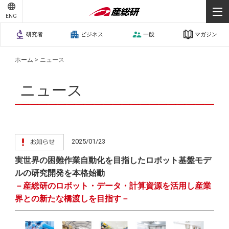
ENG
研究者
ビジネス
一般
マガジン
ホーム
>
ニュース
ニュース
2025/01/23
実世界の困難作業自動化を目指したロボット基盤モデ
ルの研究開発を本格始動
－産総研のロボット・データ・計算資源を活用し産業
界との新たな橋渡しを目指す－