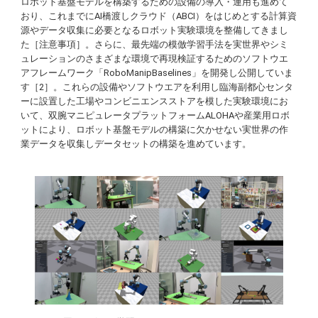
ロボット基盤モデルを構築するための設備の導入・運用も進めて
おり、これまでにAI橋渡しクラウド（ABCI）をはじめとする計算資
源やデータ収集に必要となるロボット実験環境を整備してきまし
た［注意事項］。さらに、最先端の模倣学習手法を実世界やシミ
ュレーションのさまざまな環境で再現検証するためのソフトウエ
アフレームワーク「RoboManipBaselines」を開発し公開していま
す［2］。これらの設備やソフトウエアを利用し臨海副都心センタ
ーに設置した工場やコンビニエンスストアを模した実験環境にお
いて、双腕マニピュレータプラットフォームALOHAや産業用ロボ
ットにより、ロボット基盤モデルの構築に欠かせない実世界の作
業データを収集しデータセットの構築を進めています。