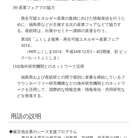
(9) 産業フェアでの協力
再生可能エネルギー産業の集積に向けた情報発信を行うた
めに、福島県などが主催する次の産業フェアなどで協力す
る。産総研は、出展やセミナー講師の派遣を行う。
第3回「ふくしま復興・再生可能エネルギー産業フェア
2014」
（REIFふくしま2014、平成26年12月3～4日開催、於 ビッ
クパレットふくしま）
(10)海外研究機関とのネットワーク活用
福島県および産総研との間で個別に覚書を締結しているフ
ラウンホーファー研究機構などの海外研究機関とのネットワ
ークを活用して、国際的な情報交換・情報発信・共同研究な
どを推進する。
用語の説明
◆被災地企業のシーズ支援プログラム
東日本大震災の被災地（福島県、宮城県、岩手県の3県）に