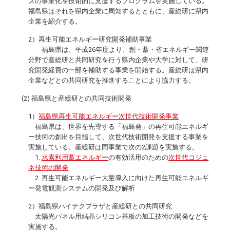
ズの事業化を技術的に支援するプログラムを実施している。
福島県はそれを県内企業に周知するとともに、産総研に県内
企業を紹介する。
2）再生可能エネルギー研究開発補助事業
福島県は、平成26年度より、創・蓄・省エネルギー関連
分野で産総研と共同研究を行う県内企業や大学に対して、研
究開発経費の一部を補助する事業を開始する。産総研は県内
企業などとの共同研究を推進することにより協力する。
(2) 福島県と産総研との共同技術開発
1）
福島県再生可能エネルギー次世代技術開発事業
福島県は、世界を先導する「福島発」の再生可能エネルギ
ー技術の創出を目指して、次世代技術開発を支援する事業を
実施している。産総研は同事業で次の2課題を実施する。
1.
水素利用蓄エネルギー
の有効活用のための
次世代コジェ
ネ技術の開発
2. 再生可能エネルギー大量導入に向けた再生可能エネルギ
ー発電観測システムの開発及び解析
2）福島県ハイテクプラザと産総研との共同研究
太陽光パネル用結晶シリコン基板の加工技術の開発などを
実施する。