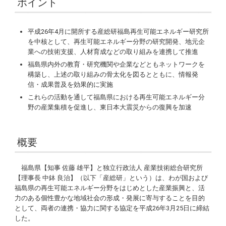
ポイント
平成26年4月に開所する産総研福島再生可能エネルギー研究所
を中核として、再生可能エネルギー分野の研究開発、地元企
業への技術支援、人材育成などの取り組みを連携して推進
福島県内外の教育・研究機関や企業などともネットワークを
構築し、上述の取り組みの骨太化を図るとともに、情報発
信・成果普及を効果的に実施
これらの活動を通して福島県における再生可能エネルギー分
野の産業集積を促進し、東日本大震災からの復興を加速
概要
福島県【知事 佐藤 雄平】と独立行政法人 産業技術総合研究所
【理事長 中鉢 良治】（以下「産総研」という）は、わが国および
福島県の再生可能エネルギー分野をはじめとした産業振興と、活
力のある個性豊かな地域社会の形成・発展に寄与することを目的
として、両者の連携・協力に関する協定を平成26年3月25日に締結
した。