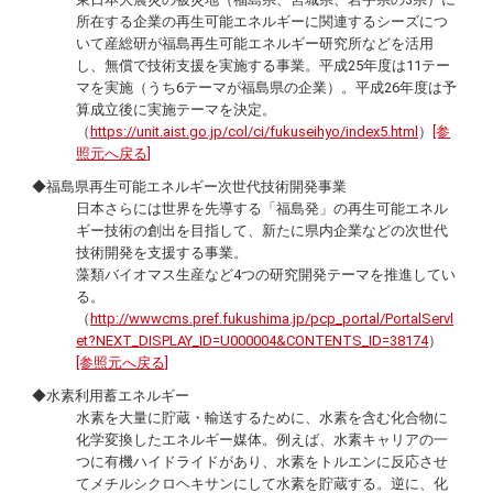
所在する企業の再生可能エネルギーに関連するシーズにつ
いて産総研が福島再生可能エネルギー研究所などを活用
し、無償で技術支援を実施する事業。平成25年度は11テー
マを実施（うち6テーマが福島県の企業）。平成26年度は予
算成立後に実施テーマを決定。
（
https://unit.aist.go.jp/col/ci/fukuseihyo/index5.html
）
[参
照元へ戻る]
◆福島県再生可能エネルギー次世代技術開発事業
日本さらには世界を先導する「福島発」の再生可能エネル
ギー技術の創出を目指して、新たに県内企業などの次世代
技術開発を支援する事業。
藻類バイオマス生産など4つの研究開発テーマを推進してい
る。
（
http://wwwcms.pref.fukushima.jp/pcp_portal/PortalServl
et?NEXT_DISPLAY_ID=U000004&CONTENTS_ID=38174
）
[参照元へ戻る]
◆水素利用蓄エネルギー
水素を大量に貯蔵・輸送するために、水素を含む化合物に
化学変換したエネルギー媒体。例えば、水素キャリアの一
つに有機ハイドライドがあり、水素をトルエンに反応させ
てメチルシクロヘキサンにして水素を貯蔵する。逆に、化