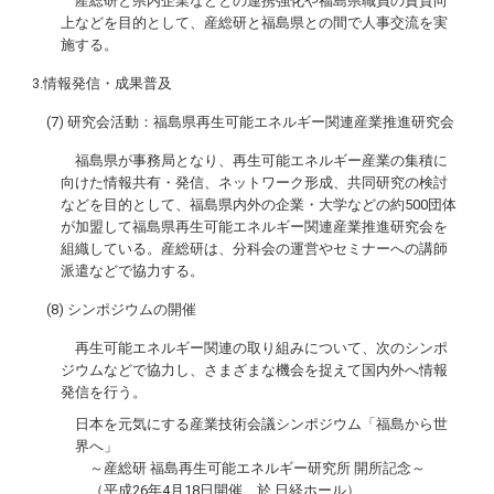
産総研と県内企業などとの連携強化や福島県職員の資質向
上などを目的として、産総研と福島県との間で人事交流を実
施する。
3.情報発信・成果普及
(7) 研究会活動：福島県再生可能エネルギー関連産業推進研究会
福島県が事務局となり、再生可能エネルギー産業の集積に
向けた情報共有・発信、ネットワーク形成、共同研究の検討
などを目的として、福島県内外の企業・大学などの約500団体
が加盟して福島県再生可能エネルギー関連産業推進研究会を
組織している。産総研は、分科会の運営やセミナーへの講師
派遣などで協力する。
(8) シンポジウムの開催
再生可能エネルギー関連の取り組みについて、次のシンポ
ジウムなどで協力し、さまざまな機会を捉えて国内外へ情報
発信を行う。
日本を元気にする産業技術会議シンポジウム「福島から世
界へ」
～産総研 福島再生可能エネルギー研究所 開所記念～
（平成26年4月18日開催、於 日経ホール）