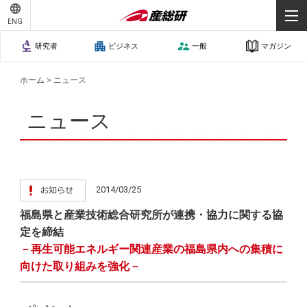
ENG
研究者
ビジネス
一般
マガジン
ホーム
>
ニュース
ニュース
2014/03/25
福島県と産業技術総合研究所が連携・協力に関する協
定を締結
－再生可能エネルギー関連産業の福島県内への集積に
向けた取り組みを強化－