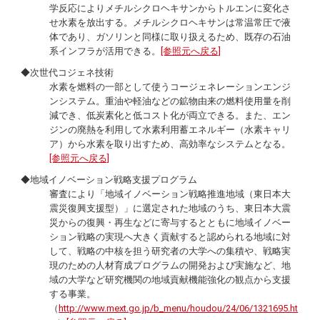
学反応によりメチルシクロヘキサンからトルエンに変化さ
せ水素を放出する。メチルシクロヘキサンは常温常圧で液
体であり、ガソリンと同様に取り扱えるため、既存の石油
系インフラが活用できる。
[参照元へ戻る]
◆次世代コジェネ技術
水素を燃料の一部として使うコージェネレーションエンジ
ンシステム。重油や軽油などの鉱物由来の燃料使用量を削
減でき、低炭素化と低コスト化が両立できる。また、エン
ジンの廃熱を利用して水素利用蓄エネルギー（水素キャリ
ア）から水素を取り出すため、高効率なシステムとなる。
[参照元へ戻る]
◆地域イノベーション戦略支援プログラム
審査により「地域イノベーション戦略推進地域（東日本大
震災復興支援型）」に選定された地域のうち、東日本大震
災からの復興・再生などに寄与するとともに地域イノベー
ション戦略の実現へ大きく貢献すると認められる地域に対
して、戦略の中核を担う研究者の大学への集積や、戦略実
現のための人材育成プログラムの開発および実施など、地
域の大学など研究機関の地域貢献機能強化の観点から支援
する事業。
（
http://www.mext.go.jp/b_menu/houdou/24/06/1321695.ht