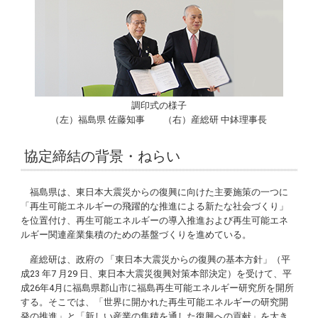
調印式の様子
（左）福島県 佐藤知事 （右）産総研 中鉢理事長
協定締結の背景・ねらい
福島県は、東日本大震災からの復興に向けた主要施策の一つに
「再生可能エネルギーの飛躍的な推進による新たな社会づくり」
を位置付け、再生可能エネルギーの導入推進および再生可能エネ
ルギー関連産業集積のための基盤づくりを進めている。
産総研は、政府の 「東日本大震災からの復興の基本方針」（平
成23 年7 月29 日、東日本大震災復興対策本部決定）を受けて、平
成26年4月に福島県郡山市に福島再生可能エネルギー研究所を開所
する。そこでは、「世界に開かれた再生可能エネルギーの研究開
発の推進」と「新しい産業の集積を通した復興への貢献」を大き