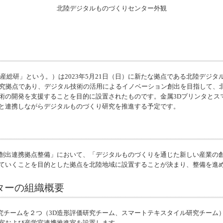
北陸デジタルものづくりセンター外観
産総研」という。）は2023年5月21日（日）に新たな拠点である北陸デジ
研究拠点であり、デジタル技術の活用によるイノベーション創出を目指して、
術の開発を支援することを目的に設置されたものです。金属3Dプリンタとス
と連携しながらデジタルものづくり研究を推進する予定です。
創出連携拠点整備」において、「デジタルものづくりを通じた新しい産業の
ていくことを⽬的とした拠点を北陸地域に設置することが決まり、整備を進
ターの組織概要
究チームを２つ（3D造形評価研究チーム、スマートテキスタイル研究チーム
室および産学官連携推進室を設置します。