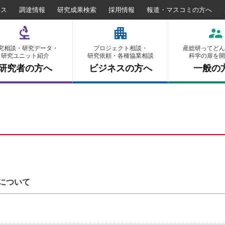
セス
調達情報
研究成果検索
採用情報
報道・マスコミの方へ
究相談・研究データ・
プロジェクト相談・
産総研ってどん
研究ユニット紹介
研究依頼・各種協業相談
科学の扉を開
研究者の方へ
ビジネスの方へ
一般の
について