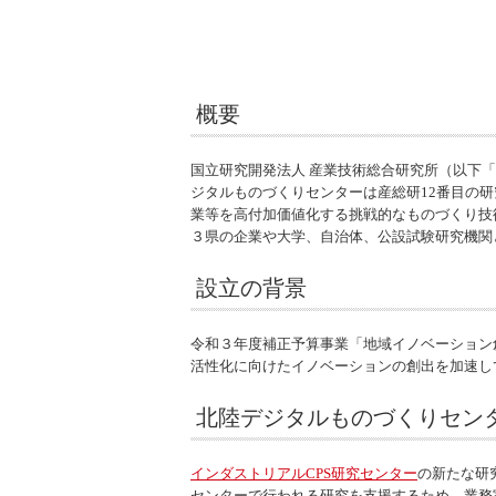
概要
国立研究開発法人 産業技術総合研究所（以下「
ジタルものづくりセンターは産総研12番目の
業等を高付加価値化する挑戦的なものづくり技
３県の企業や大学、自治体、公設試験研究機関
設立の背景
令和３年度補正予算事業「地域イノベーション
活性化に向けたイノベーションの創出を加速し
北陸デジタルものづくりセン
インダストリアルCPS研究センター
の新たな研
センターで行われる研究を支援するため、業務