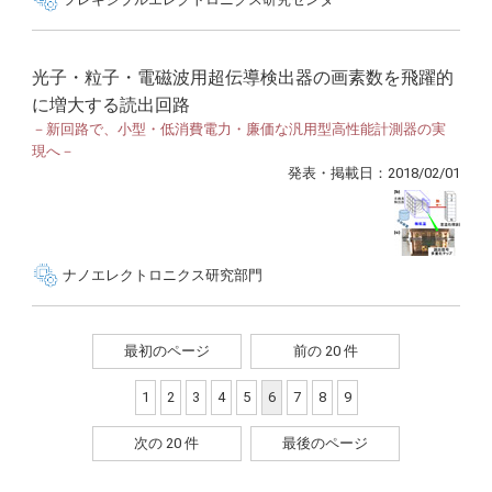
光子・粒子・電磁波用超伝導検出器の画素数を飛躍的
に増大する読出回路
－新回路で、小型・低消費電力・廉価な汎用型高性能計測器の実
現へ－
発表・掲載日：2018/02/01
ナノエレクトロニクス研究部門
最初のページ
前の 20 件
1
2
3
4
5
6
7
8
9
次の 20 件
最後のページ