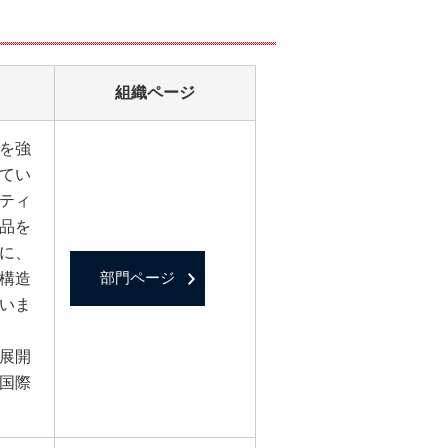
組織ページ
を強
てい
ティ
品を
に、
構造
部門ページ
いま
展開
国際