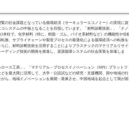
喫緊の社会課題となっている循環経済（サーキュラーエコノミー）の実現に資
エコシステムの中核となることを目指しています。「材料診断技術」、「ナノ
の3本柱で、化学材料（特に、樹脂・ゴム、バイオ系材料など）の機能性や信
料転換、サプライチェーンや製造プロセスの最適化による循環経済への転換を
さらに、材料診断技術を活用することによりプラスチックのマテリアルリサイ
レーディング技術の開発を推進し、資源循環システムの社会実装を加速しま
ロース工房」、「マテリアル・プロセスイノベーション（MPI）プラットフ
などを最大限に活用して、大学・公設試などの研究・支援機関、国や地域の行
ながら、地域イノベーションを展開・発展させ、中国地域を起点として我が国