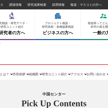
セス
調達情報
研究成果検索
採用情報
報道・マスコミの方へ
究相談・研究データ・
プロジェクト相談・
産総研ってどん
研究ユニット紹介
研究依頼・各種協業相談
科学の扉を開
研究者の方へ
ビジネスの方へ
一般の
ー
とは？
所長挨拶
組織図
研究ユニット紹介
アクセス
お問い合わせ
中国センター
Pick Up Contents