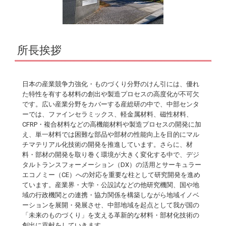
所長挨拶
日本の産業競争力強化・ものづくり分野のけん引には、優れ
た特性を有する材料の創出や製造プロセスの高度化が不可欠
です。広い産業分野をカバーする産総研の中で、中部センタ
ーでは、ファインセラミックス、軽金属材料、磁性材料、
CFRP・複合材料などの高機能材料や製造プロセスの開発に加
え、単一材料では困難な部品や部材の性能向上を目的にマル
チマテリアル化技術の開発を推進しています。さらに、材
料・部材の開発を取り巻く環境が大きく変化する中で、デジ
タルトランスフォーメーション（DX）の活用とサーキュラー
エコノミー（CE）への対応を重要な柱として研究開発を進め
ています。産業界・大学・公設試などの他研究機関、国や地
域の行政機関との連携・協力関係を構築しながら地域イノベ
ーションを展開・発展させ、中部地域を起点として我が国の
「未来のものづくり」を支える革新的な材料・部材化技術の
創出に貢献をしていきます。