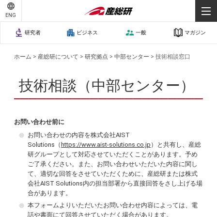
ENG
研究者
ビジネス
一般
マガジン
ホーム
>
産総研について
>
研究拠点
>
中部センター
>
技術相談窓口
技術相談（中部センター）
お問い合わせ前に
お問い合わせの内容を株式会社AIST
Solutions（
https://www.aist-solutions.co.jp
）と共有し、産総
研グループとして対応させていただくことがあります。予め
ご了承ください。また、お問い合わせいただいた内容に関し
て、適切な回答をさせていただくために、産総研または株式
会社AIST Solutions内の担当部署から直接回答をさし上げる場
合があります。
本フォームよりいただいたお問い合わせ内容によっては、電
話や書面にて回答させていただく場合があります。