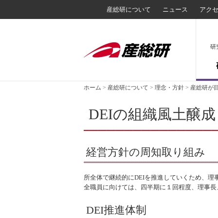
産総研について
ニュース
アク
研
ホーム
>
産総研について
>
理念・方針
>
産総研が目
DEIの組織風土醸成
経営方針の周知取り組み
所全体で継続的にDEIを推進していくため、理
全職員に向けては、四半期に１回程度、理事長
DEI推進体制