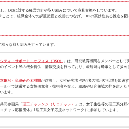
開催し、DEIに対する経営方針や取り組みについて意見交換をしています。
回すことで、組織全体での課題把握と改善につなげ、DEIの実効性ある推進を
て様々な取り組みを行っています。
シティ・サポート・オフィス（DSO）
」は、研究教育機関をメンバーとして
のイベント等の機会提供、情報交換を行っており、産総研は幹事として参画
本IBM・産総研の３機関
が連携し、女性研究者･技術者の採用や活躍を加速
ールドで活躍する女性研究者・技術者を交え、組織や研究領域の枠を超えた
います。
共同参画局「
理工チャレンジ（リコチャレ）
」は、女子生徒等の理工系分野
コチャレ応援団体」｢理工系女子応援ネットワーク｣に参加しています。