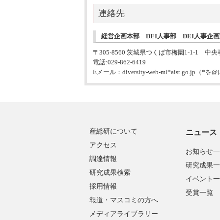
連絡先
経営企画本部 DEI人事部 DEI人事企
〒305-8560 茨城県つくば市梅園1-1-1
電話:029-862-6419
Eメール：diversity-web-ml*aist.go.
産総研について
ニュース
アクセス
お知らせ一
調達情報
研究成果一
研究成果検索
イベント一
採用情報
受賞一覧
報道・マスコミの方へ
メディアライブラリー