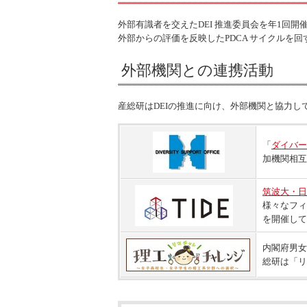
外部有識者を交えたDEI 推進委員会を年1回
外部からの評価を反映したPDCA サイクルを
外部機関との連携活動
産総研はDEIの推進に向け、外部機関と協力し
「
ダイバー
加機関相互
筑波大・日
様々なフィ
を開催して
内閣府男女
総研は「リ