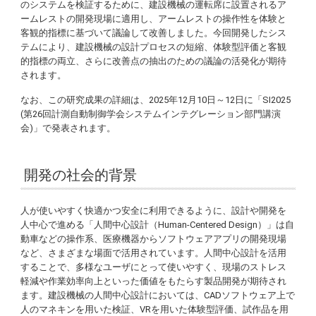
のシステムを検証するために、建設機械の運転席に設置されるア
ームレストの開発現場に適用し、アームレストの操作性を体験と
客観的指標に基づいて議論して改善しました。今回開発したシス
テムにより、建設機械の設計プロセスの短縮、体験型評価と客観
的指標の両立、さらに改善点の抽出のための議論の活発化が期待
されます。
なお、この研究成果の詳細は、2025年12月10日～12日に「SI2025
(第26回計測自動制御学会システムインテグレーション部門講演
会)」で発表されます。
開発の社会的背景
人が使いやすく快適かつ安全に利用できるように、設計や開発を
人中心で進める「人間中心設計（Human-Centered Design）」は自
動車などの操作系、医療機器からソフトウェアアプリの開発現場
など、さまざまな場面で活用されています。人間中心設計を活用
することで、多様なユーザにとって使いやすく、現場のストレス
軽減や作業効率向上といった価値をもたらす製品開発が期待され
ます。建設機械の人間中心設計においては、CADソフトウェア上で
人のマネキンを用いた検証、VRを用いた体験型評価、試作品を用