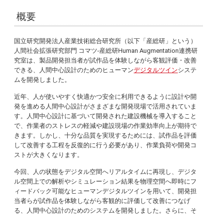
概要
国立研究開発法人産業技術総合研究所（以下「産総研」という）
人間社会拡張研究部門 コマツ-産総研Human Augmentation連携研
究室は、製品開発担当者が試作品を体験しながら客観評価・改善
できる、人間中心設計のためのヒューマン
デジタルツイン
システ
ムを開発しました。
近年、人が使いやすく快適かつ安全に利用できるように設計や開
発を進める人間中心設計がさまざまな開発現場で活用されていま
す。人間中心設計に基づいて開発された建設機械を導入すること
で、作業者のストレスの軽減や建設現場の作業効率向上が期待で
きます。しかし、十分な品質を実現するためには、試作品を評価
して改善する工程を反復的に行う必要があり、作業負荷や開発コ
ストが大きくなります。
今回、人の状態をデジタル空間へリアルタイムに再現し、デジタ
ル空間上での解析やシミュレーション結果を物理空間へ即時にフ
ィードバック可能なヒューマンデジタルツインを用いて、開発担
当者らが試作品を体験しながら客観的に評価して改善につなげ
る、人間中心設計のためのシステムを開発しました。さらに、そ