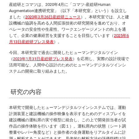
産総研とコマツは、2020年4月に「コマツ-産総研Human
Augmentation連携研究室」（以下「本研究室」という）を設立し
ました（
2020年3月26日産総研ニュース
）。本研究室では、人と建
設機械の協調を高める人間拡張技術の研究開発を進めており、オ
ペレータの安全性や生産性、ワークエンゲージメントの向上を通
して、企業の健康経営を支援することを目指しています（
2025年6
月13日産総研プレス発表
）。
今回、本研究室で過去に開発したヒューマンデジタルツイン
（
2023年1月31日産総研プレス発表
）を応用し、実際の設計現場で
活用可能な、人間中心設計のためのヒューマンデジタルツインシ
ステムの開発に取り組みました。
研究の内容
本研究で開発したヒューマンデジタルツインシステムでは、運動
計測装置と建設機械の操作映像を表示するためのディスプレイを
建設機械の運転席の実寸模型に統合し、この上で開発担当者が試
作品の操作体験を行います（図１）。運転席内の状態（シート調
整量やレバー角度など）と操作者の全身運動をリアルタイムに計
測・解析することができます。具体的な解析方法や評価指標は設