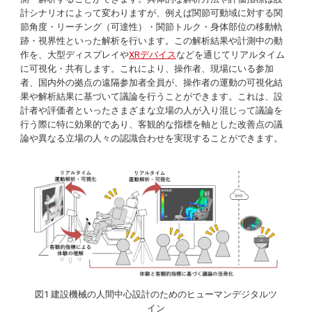
計シナリオによって変わりますが、例えば関節可動域に対する関
節角度・リーチング（可達性）・関節トルク・身体部位の移動軌
跡・視界性といった解析を行います。この解析結果や計測中の動
作を、大型ディスプレイや
XRデバイス
などを通じてリアルタイム
に可視化・共有します。これにより、操作者、現場にいる参加
者、国内外の拠点の遠隔参加者全員が、操作者の運動の可視化結
果や解析結果に基づいて議論を行うことができます。これは、設
計者や評価者といったさまざまな立場の人が入り混じって議論を
行う際に特に効果的であり、客観的な指標を軸とした改善点の議
論や異なる立場の人々の認識合わせを実現することができます。
図1 建設機械の人間中心設計のためのヒューマンデジタルツ
イン