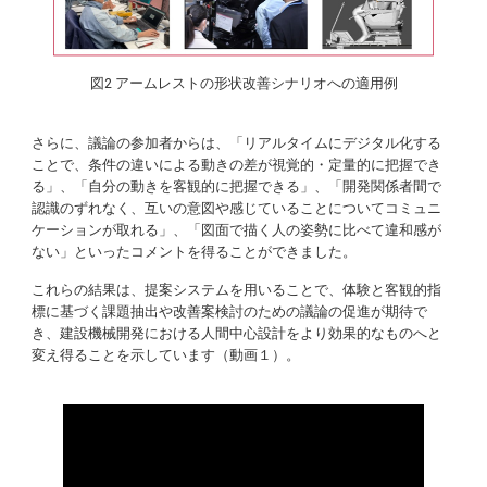
図2 アームレストの形状改善シナリオへの適用例
さらに、議論の参加者からは、「リアルタイムにデジタル化する
ことで、条件の違いによる動きの差が視覚的・定量的に把握でき
る」、「自分の動きを客観的に把握できる」、「開発関係者間で
認識のずれなく、互いの意図や感じていることについてコミュニ
ケーションが取れる」、「図面で描く人の姿勢に比べて違和感が
ない」といったコメントを得ることができました。
これらの結果は、提案システムを用いることで、体験と客観的指
標に基づく課題抽出や改善案検討のための議論の促進が期待で
き、建設機械開発における人間中心設計をより効果的なものへと
変え得ることを示しています（動画１）。