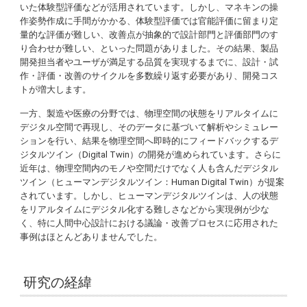
いた体験型評価などが活用されています。しかし、マネキンの操
作姿勢作成に手間がかかる、体験型評価では官能評価に留まり定
量的な評価が難しい、改善点が抽象的で設計部門と評価部門のす
り合わせが難しい、といった問題がありました。その結果、製品
開発担当者やユーザが満足する品質を実現するまでに、設計・試
作・評価・改善のサイクルを多数繰り返す必要があり、開発コス
トが増大します。
一方、製造や医療の分野では、物理空間の状態をリアルタイムに
デジタル空間で再現し、そのデータに基づいて解析やシミュレー
ションを行い、結果を物理空間へ即時的にフィードバックするデ
ジタルツイン（Digital Twin）の開発が進められています。さらに
近年は、物理空間内のモノや空間だけでなく人も含んだデジタル
ツイン（ヒューマンデジタルツイン：Human Digital Twin）が提案
されています。しかし、ヒューマンデジタルツインは、人の状態
をリアルタイムにデジタル化する難しさなどから実現例が少な
く、特に人間中心設計における議論・改善プロセスに応用された
事例はほとんどありませんでした。
研究の経緯