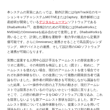
本システムの実装にあたっては、動作計測にはOptiTrack社のモー
ションキャプチャシステムMOTIVEまたはCaptury、動作解析には
産総研が開発している
デジタルヒューマン
ソフトウェアである
[1]
DhaibaWorks
、改善検討のための可視化にはDhaibaWorksと
NVIDIA社のOmniverseを組み合わせて使用します。DhaibaWorksを
用いることで、計測した運動を運動学・動力学の観点から定量評
価可能です。さらにOmniverseと連携させることで高品質なレンダ
リング、XRデバイスとの連携、そして設計用のCADソフトウェア
と連携が可能になります。
実際に提案する人間中心設計手法をアームレストの形状改善シナ
リオに適用し、その有効性を検証しました（図２）。初めに、ア
ームレストを使わない場合、現行のアームレストを使う場合でそ
れぞれ操作体験を行い、その改善について複数の開発担当者で議
論を行いました。操作者の関節の動きを可視化しながら議論を行
った結果、レバー操作中の肘の上下方向の動きが、現行アームレ
ストでは阻害されているのではないかという仮説に至りました。
そこで、この肘の軌跡データをCADソフトウェアに取り込み、これ
を阻害しないような新アームレスト形状を設計しました。新アー
ムレスト形状についても操作体験を行い、提案システムを用いて
議論を行いました。その結果、新アームレストでは肘の動きが阻