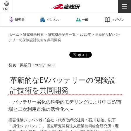
プライバシーポリシー
個人情報保護
ENG
研究者
ビジネス
一般
マガジン
ホーム
>
研究成果検索
>
研究成果記事一覧
>
2025年
>
革新的なEVバッ
テリーの保険設計技術を共同開発
発表・掲載日：2025/10/08
革新的なEVバッテリーの保険設
計技術を共同開発
－バッテリー劣化の科学的モデリングにより中古EV市
場と二次利用市場の活性化へ－
損害保険ジャパン株式会社（代表取締役社長：石川 耕治、以下
「損保ジャパン」）、国立研究開発法人産業技術総合研究所（理