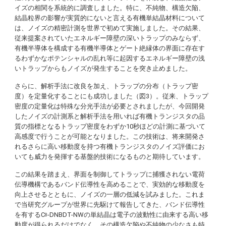
イズの相関を系統的に調査しました。特に、不純物、構造欠陥、
結晶粒界の影響が実質的にないと言える有機単結晶材料について
は、ノイズの精密計測を世界で初めて実施しました。その結果、
従来提案されていたエネルギー障壁の深いトラップのみならず、
有機半導体を構成する有機半導体とゲート絶縁体の界面に存在す
るわずかなポテンシャルの乱れ等に起因するエネルギー障壁の浅
いトラップからもノイズが発生することを突き止めました。
さらに、解析手法に改良を加え、トラップの分布（トラップ密
度）を定量化することにも成功しました（図3）。従来、トラップ
密度の定量化は特殊な分光手法が必要とされましたが、今回開発
したノイズの計測系と解析手法を用いれば有機トランジスタの品
質の指標となるトラップ密度をわずか10秒ほどの計測に基づいて
高感度で行うことが可能となりました。この技術は、将来開発さ
れるさらに高い移動度を持つ有機トランジスタのノイズ評価にお
いても威力を発揮する基盤的技術になるものと期待しています。
この結果を踏まえ、界面を制御してトラップに捕獲されない電荷
伝導機構であるバンド伝導性を高めることで、実効的な移動度を
向上させるとともに、ノイズの一層の低減を試みました。これま
で当研究グループが世界に先駆けて報告してきた、バンド伝導性
を有するC
-DNBDT-NWの単結晶は電子の波動性に由来する高い移
8
動度が得られるだけでなく、その構造欠陥や不純物の少なさも特