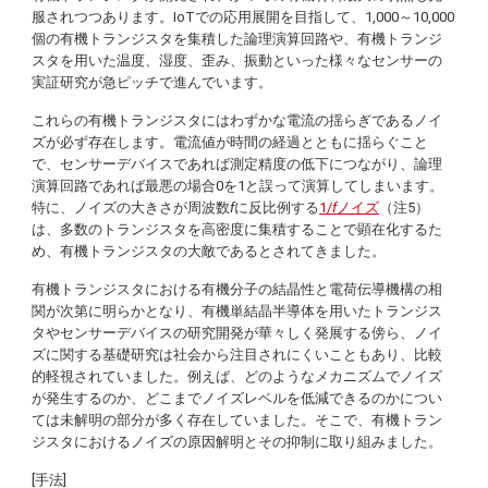
服されつつあります。IoTでの応用展開を目指して、1,000～10,000
個の有機トランジスタを集積した論理演算回路や、有機トランジ
スタを用いた温度、湿度、歪み、振動といった様々なセンサーの
実証研究が急ピッチで進んでいます。
これらの有機トランジスタにはわずかな電流の揺らぎであるノイ
ズが必ず存在します。電流値が時間の経過とともに揺らぐこと
で、センサーデバイスであれば測定精度の低下につながり、論理
演算回路であれば最悪の場合0を1と誤って演算してしまいます。
特に、ノイズの大きさが周波数
f
に反比例する
1/
f
ノイズ
（注5）
は、多数のトランジスタを高密度に集積することで顕在化するた
め、有機トランジスタの大敵であるとされてきました。
有機トランジスタにおける有機分子の結晶性と電荷伝導機構の相
関が次第に明らかとなり、有機単結晶半導体を用いたトランジス
タやセンサーデバイスの研究開発が華々しく発展する傍ら、ノイ
ズに関する基礎研究は社会から注目されにくいこともあり、比較
的軽視されていました。例えば、どのようなメカニズムでノイズ
が発生するのか、どこまでノイズレベルを低減できるのかについ
ては未解明の部分が多く存在していました。そこで、有機トラン
ジスタにおけるノイズの原因解明とその抑制に取り組みました。
[手法]