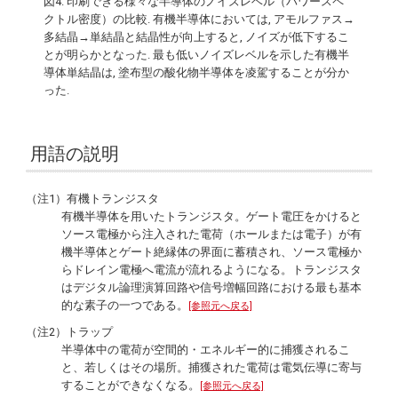
図4. 印刷できる様々な半導体のノイズレベル（パワースペ
クトル密度）の比較. 有機半導体においては, アモルファス→
多結晶→単結晶と結晶性が向上すると, ノイズが低下するこ
とが明らかとなった. 最も低いノイズレベルを示した有機半
導体単結晶は, 塗布型の酸化物半導体を凌駕することが分か
った.
用語の説明
（注1）有機トランジスタ
有機半導体を用いたトランジスタ。ゲート電圧をかけると
ソース電極から注入された電荷（ホールまたは電子）が有
機半導体とゲート絶縁体の界面に蓄積され、ソース電極か
らドレイン電極へ電流が流れるようになる。トランジスタ
はデジタル論理演算回路や信号増幅回路における最も基本
的な素子の一つである。
[参照元へ戻る]
（注2）トラップ
半導体中の電荷が空間的・エネルギー的に捕獲されるこ
と、若しくはその場所。捕獲された電荷は電気伝導に寄与
することができなくなる。
[参照元へ戻る]