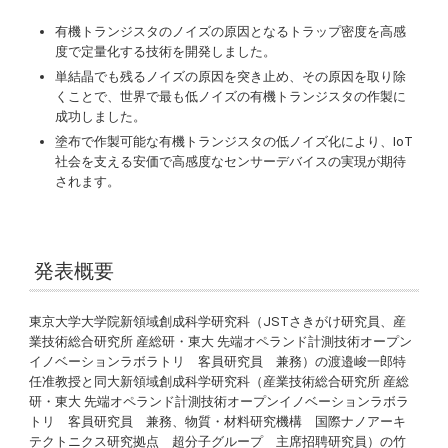
有機トランジスタのノイズの原因となるトラップ密度を高感
度で定量化する技術を開発しました。
単結晶でも残るノイズの原因を突き止め、その原因を取り除
くことで、世界で最も低ノイズの有機トランジスタの作製に
成功しました。
塗布で作製可能な有機トランジスタの低ノイズ化により、IoT
社会を支える安価で高感度なセンサーデバイスの実現が期待
されます。
発表概要
東京大学大学院新領域創成科学研究科（JSTさきがけ研究員、産
業技術総合研究所 産総研・東大 先端オペランド計測技術オープン
イノベーションラボラトリ 客員研究員 兼務）の渡邉峻一郎特
任准教授と同大新領域創成科学研究科（産業技術総合研究所 産総
研・東大 先端オペランド計測技術オープンイノベーションラボラ
トリ 客員研究員 兼務、物質・材料研究機構 国際ナノアーキ
テクトニクス研究拠点 超分子グループ 主席招聘研究員）の竹