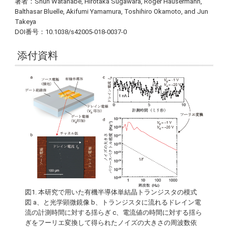
著者：Shun Watanabe, Hirotaka Sugawara, Roger Hausermann,
Balthasar Bluelle, Akifumi Yamamura, Toshihiro Okamoto, and Jun
Takeya
DOI番号：10.1038/s42005-018-0037-0
添付資料
図1. 本研究で用いた有機半導体単結晶トランジスタの模式
図 a、と光学顕微鏡像 b、トランジスタに流れるドレイン電
流の計測時間に対する揺らぎ c、電流値の時間に対する揺ら
ぎをフーリエ変換して得られたノイズの大きさの周波数依