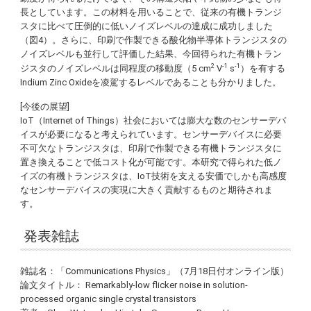
長としています。この材料を用いることで、従来の有機トランジ
スタに比べて圧倒的に低いノイズレベルの達成に成功しました
（図4）。さらに、印刷で作製できる酸化物半導体トランジスタの
ノイズレベルも並行して評価した結果、今回得られた有機トラン
2
-1
-1
ジスタのノイズレベルは同程度の移動度（5 cm
V
s
）を有する
Indium Zinc Oxideを凌駕するレベルであることも分かりました。
[今後の展望]
IoT（Internet of Things）社会においては膨大な数のセンサーデバ
イスが必要になると考えられています。センサーデバイスに必要
不可欠なトランジスタは、印刷で作製できる有機トランジスタに
置き換えることで低コスト化が可能です。本研究で得られた低ノ
イズの有機トランジスタは、IoT技術を支える安価でしかも高感度
なセンサーデバイスの実現に大きく貢献するものと期待されま
す。
発表雑誌
雑誌名：「Communications Physics」（7月18日付オンライン版）
論文タイトル： Remarkably-low flicker noise in solution-
processed organic single crystal transistors