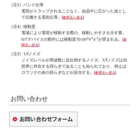
（注3）バンド伝導
電荷がトラップされることなく、結晶中に広がった波とし
て伝搬する電気伝導。
[参照元へ戻る]
（注4）移動度
電場により電荷が移動する際の、移動しやすさを示す量。
2
-1
-1
IoTデバイスの動作には移動度10 cm
V
s
が望まれる。
[参
照元へ戻る]
（注5）1/
f
ノイズ
ノイズレベルが周波数に反比例するノイズ。1/
f
ノイズは自
然界に存在する揺らぎであることも知られており、例えば
ロウソクの炎の揺らぎなどが該当する。
[参照元へ戻る]
お問い合わせ