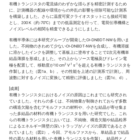
有機トランジスタの電流値のわずかな揺らぎを精密計測するため
に、計測機器の配線や環境からの外乱の影響を排除可能な計測系
を構築しました。さらに温度可変クライオスタットにも接続可能
とし、200 K（約-70℃）までの低温測定を行って、電荷伝導機構と
ノイズレベルの相関を精査できるようにしました。
有機半導体には本研究グループが開発したC
-DNBDT-NWを用いま
8
した。不純物のきわめて少ないC
-DNBDT-NWを合成し、有機溶媒
8
に溶かしたインクを調整して基板上に塗布することで2次元有機単
結晶薄膜を形成しました。その上からソース電極及びドレイン電
2
-1
-1
極を配置して、移動度が10 cm
V
s
を超える有機トランジスタを
作製しました（図1a、b）。その性能を上述の計測系で計測し、周
波数に対するノイズに変換して精密に評価しました（図1c、d）。
[成果]
有機トランジスタにおけるノイズの原因はこれまでにも研究され
ていました。それらの多くは、不純物量が制御されておらず多数
の構造欠陥を含むアモルファスの材料や、小さな結晶が寄せ集ま
った多結晶の材料の有機トランジスタを用いた研究でした。これ
らの有機トランジスタにおいては、不純物、構造欠陥や結晶粒界
によるエネルギー障壁の深いトラップがノイズの原因であるとさ
れていました（図2）。今回、アモルファスから、単結晶まで結晶
性の異なる材料を用いた有機トランジスタを作製し、結晶性とノ