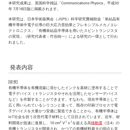
本研究成果は、英国科学雑誌「Communications Physics」平成30
年 7月18日版に掲載されます。
本研究は、日本学術振興会（JSPS）科学研究費補助金「単結晶有
機半導体中電子伝導の巨大応力歪効果とフレキシブルメカノエレ
クトロニクス」「有機単結晶半導体を用いたスピントランジスタ
の実現」（研究代表者：竹谷純一）による研究の一環として行わ
れました。
発表内容
[背景]
有機半導体を有機溶媒に溶かしたインクを基材に塗布することで
電子デバイス（トランジスタやそれを活用したセンサーデバイス
など）を作製することができます。すなわち、現在半導体として
広く用いられているシリコンと違って、既存の印刷プロセスで電
子デバイスを大量かつ安価に製造できることから、有機半導体は
IoT社会を担う次世代電子材料として注目されています。近年、材
2
-1
-1
料開発が急速に進展し、10 cm
V
s
を超える高
移動度
（注4）の
有機トランジスタが開発され、かつての有機材料最大の弱点も克