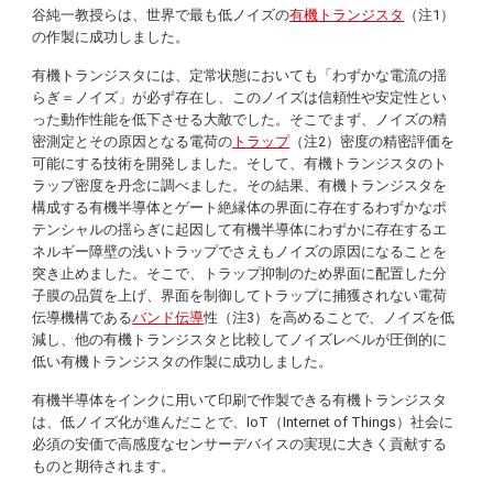
谷純一教授らは、世界で最も低ノイズの
有機トランジスタ
（注1）
の作製に成功しました。
有機トランジスタには、定常状態においても「わずかな電流の揺
らぎ＝ノイズ」が必ず存在し、このノイズは信頼性や安定性とい
った動作性能を低下させる大敵でした。そこでまず、ノイズの精
密測定とその原因となる電荷の
トラップ
（注2）密度の精密評価を
可能にする技術を開発しました。そして、有機トランジスタのト
ラップ密度を丹念に調べました。その結果、有機トランジスタを
構成する有機半導体とゲート絶縁体の界面に存在するわずかなポ
テンシャルの揺らぎに起因して有機半導体にわずかに存在するエ
ネルギー障壁の浅いトラップでさえもノイズの原因になることを
突き止めました。そこで、トラップ抑制のため界面に配置した分
子膜の品質を上げ、界面を制御してトラップに捕獲されない電荷
伝導機構である
バンド伝導
性（注3）を高めることで、ノイズを低
減し、他の有機トランジスタと比較してノイズレベルが圧倒的に
低い有機トランジスタの作製に成功しました。
有機半導体をインクに用いて印刷で作製できる有機トランジスタ
は、低ノイズ化が進んだことで、IoT（Internet of Things）社会に
必須の安価で高感度なセンサーデバイスの実現に大きく貢献する
ものと期待されます。