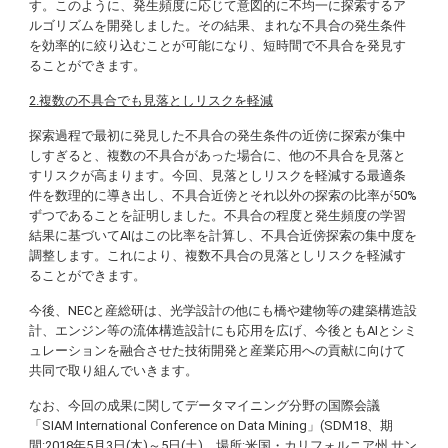
す。このように、発生頻度に応じて意図的に不均一に探索するア
ルゴリズムを開発しました。その結果、まれな不具合の発生条件
を効率的に絞り込むことが可能になり、短時間で不具合を発見す
ることができます。
2.複数の不具合でも見落としリスクを軽減
探索過程で最初に発見した不具合の発生条件の近傍に探索が集中
しすぎると、複数の不具合があった場合に、他の不具合を見落と
すリスクが高まります。今回、見落としリスクを軽減する最適条
件を数理的に導き出し、不具合近傍とそれ以外の探索の比率が50%
ずつであることを証明しました。不具合の程度と発生頻度の学習
結果に基づいてAIはこの比率を計算し、不具合近傍探索の集中度を
調整します。これにより、複数不具合の見落としリスクを軽減す
ることができます。
今後、NECと産総研は、光学設計の他にも橋や建物等の建築構造設
計、エンジン等の流体構造設計にも応用を広げ、今後ともAIとシミ
ュレーションを融合させた技術開発と産業応用への貢献に向けて
共同で取り組んでいきます。
なお、今回の成果に関してデータマイニング分野の国際会議
「
SIAM International Conference on Data Mining
」(SDM18、期
間:2018年5月3日(木)～5日(土)、場所:米国・カリフォルニア州 サン