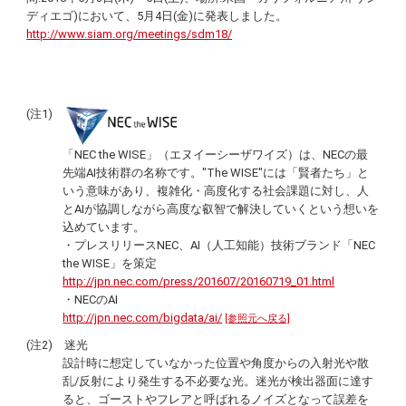
ディエゴ)において、5月4日(金)に発表しました。
http://www.siam.org/meetings/sdm18/
(注1)
「NEC the WISE」（エヌイーシーザワイズ）は、NECの最
先端AI技術群の名称です。"The WISE"には「賢者たち」と
いう意味があり、複雑化・高度化する社会課題に対し、人
とAIが協調しながら高度な叡智で解決していくという想いを
込めています。
・プレスリリースNEC、AI（人工知能）技術ブランド「NEC
the WISE」を策定
http://jpn.nec.com/press/201607/20160719_01.html
・NECのAI
http://jpn.nec.com/bigdata/ai/
[参照元へ戻る]
(注2) 迷光
設計時に想定していなかった位置や角度からの入射光や散
乱/反射により発生する不必要な光。迷光が検出器面に達す
ると、ゴーストやフレアと呼ばれるノイズとなって誤差を