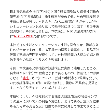
日本電気株式会社(以下 NEC)と国立研究開発法人 産業技術総合
研究所(以下 産総研)は、発生確率が極めて低いため設計段階で
事前に発見が難しい不具合を、AI(人工知能)が学習をしながら
シミュレーションを繰り返して効率的に見つけ出す「希少事象
発見技術」を開発しました。本技術は、NEC の最先端AI技術
群"
NEC the WISE
"(注1)の1つです。
本技術はAI技術とシミュレーション技術を融合させ、複雑な条
件の組合せでまれに起こる不具合の探索を効率化し、製品設計
段階で熟練の専門家が費やしていた検証時間の大幅な短縮と複
数不具合の見落としリスクを軽減します。
今回、本技術を光学機器の設計検証に実際に適用したところ、
発生確率が1億分の1程度とまれであるものの、性能低下の原因
となる「
迷光
」(注2)について、熟練の専門家が1週間を要して
いた検証作業を約1日に大幅に短縮し、複数の不具合を見落と
すことなく発見することに成功しました。
本技術により、今後複雑化する機器の設計/生産や社会インフ
ラの運用において人の判断を支援し、まれであるが重大な結果
をもたらす不具合を設計段階で事前に発見して除去できること