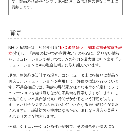
で、製品の品質やインフラ運用における信頼性の更なる向上に
貢献します。
背景
NECと産総研は、2016年6月に
NEC-産総研 人工知能連携研究室を設
立
(注3)し、「未知の状況での意思決定」のために、足りない情報
をシミュレーションで補いつつ、AIの能力を最大限に引き出す「シ
ミュレーションとAIの融合技術」に取り組んでいます。
現在、新製品を設計する場合、コンピュータ上に模擬的に製品を
再現し、シミュレーションを利用して、評価や検証を行っていま
す。不具合検証では、熟練の専門家が様々な条件を想定してシミ
ュレーションを繰り返しながら不具合を探索しますが、まれにし
か起こらない不具合は発見に時間がかかるという課題がありま
す。また社会システムの高度化に伴いさらなる高い信頼性が要求
されますが、設計対象が複雑になるため、まれな不具合が見落と
されるリスクが増大します。
今回、シミュレーション条件が多数で、その組合せが膨大にな