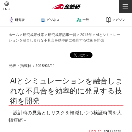
ENG
研究者
ビジネス
一般
マガジン
ホーム
>
研究成果検索
>
研究成果記事一覧
>
2018年
>
AIとシミュレー
ションを融合しまれな不具合を効率的に発見する技術を開発
発表・掲載日：2018/05/11
AIとシミュレーションを融合しま
れな不具合を効率的に発見する技
術を開発
－設計時の見落としリスクを軽減しつつ検証時間を大
幅短縮－
English
（NEC site）