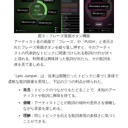
図５：フレーズ発掘ボタン機能
アーティスト名の画面で「フレーズ」や「PUSH!」と表示さ
れたフレーズ発掘ボタンを繰り返し押すと、そのアーティ
ストの代表的なトピックに関連づけられる歌詞の1行が次々
と現れる。利用者は興味持った歌詞が出たら、その歌詞全
体を見て楽しめる。
「Lyric Jumper」は、従来は困難だったトピックに基づく多様で
柔軟な歌詞探索を実現し、下記の三つの利点が得られた。
発見
：トピックのつながりをたどることで、未知のアー
ティストや歌詞に興味を持てる。
俯瞰
：アーティストごとの歌詞の傾向や意外さを俯瞰し
ながら音楽を楽しめる。
理解
：同じトピックを伝える歌詞表現の多様さに気づく
ことができる。