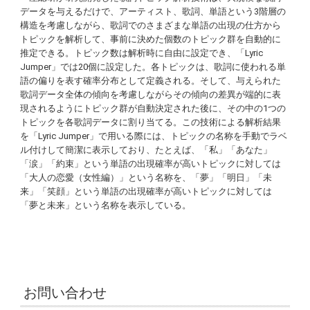
データを与えるだけで、アーティスト、歌詞、単語という3階層の
構造を考慮しながら、歌詞でのさまざまな単語の出現の仕方から
トピックを解析して、事前に決めた個数のトピック群を自動的に
推定できる。トピック数は解析時に自由に設定でき、「Lyric
Jumper」では20個に設定した。各トピックは、歌詞に使われる単
語の偏りを表す確率分布として定義される。そして、与えられた
歌詞データ全体の傾向を考慮しながらその傾向の差異が端的に表
現されるようにトピック群が自動決定された後に、その中の1つの
トピックを各歌詞データに割り当てる。この技術による解析結果
を「Lyric Jumper」で用いる際には、トピックの名称を手動でラベ
ル付けして簡潔に表示しており、たとえば、「私」「あなた」
「涙」「約束」という単語の出現確率が高いトピックに対しては
「大人の恋愛（女性編）」という名称を、「夢」「明日」「未
来」「笑顔」という単語の出現確率が高いトピックに対しては
「夢と未来」という名称を表示している。
お問い合わせ