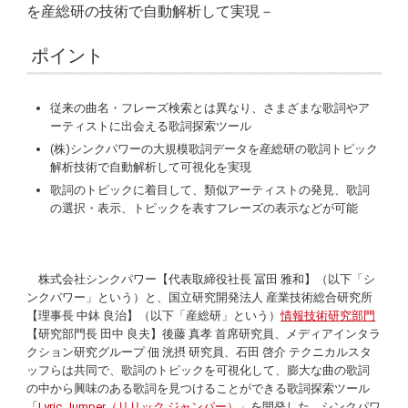
を産総研の技術で自動解析して実現－
ポイント
従来の曲名・フレーズ検索とは異なり、さまざまな歌詞やア
ーティストに出会える歌詞探索ツール
(株)シンクパワーの大規模歌詞データを産総研の歌詞トピック
解析技術で自動解析して可視化を実現
歌詞のトピックに着目して、類似アーティストの発見、歌詞
の選択・表示、トピックを表すフレーズの表示などが可能
株式会社シンクパワー【代表取締役社長 冨田 雅和】（以下「シ
ンクパワー」という）と、国立研究開発法人 産業技術総合研究所
【理事長 中鉢 良治】（以下「産総研」という）
情報技術研究部門
【研究部門長 田中 良夫】後藤 真孝 首席研究員、メディアインタラ
クション研究グループ 佃 洸摂 研究員、石田 啓介 テクニカルスタ
ッフらは共同で、歌詞のトピックを可視化して、膨大な曲の歌詞
の中から興味のある歌詞を見つけることができる歌詞探索ツール
「
Lyric Jumper（リリック ジャンパー）
」を開発した。シンクパワ