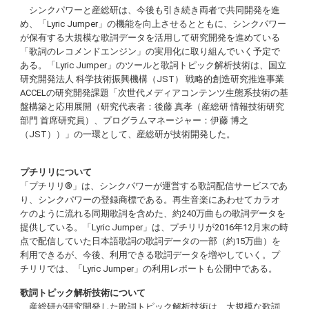
シンクパワーと産総研は、今後も引き続き両者で共同開発を進
め、「Lyric Jumper」の機能を向上させるとともに、シンクパワー
が保有する大規模な歌詞データを活用して研究開発を進めている
「歌詞のレコメンドエンジン」の実用化に取り組んでいく予定で
ある。「Lyric Jumper」のツールと歌詞トピック解析技術は、国立
研究開発法人 科学技術振興機構（JST） 戦略的創造研究推進事業
ACCELの研究開発課題「次世代メディアコンテンツ生態系技術の基
盤構築と応用展開（研究代表者：後藤 真孝（産総研 情報技術研究
部門 首席研究員）、プログラムマネージャー：伊藤 博之
（JST））」の一環として、産総研が技術開発した。
プチリリについて
「プチリリ®」は、シンクパワーが運営する歌詞配信サービスであ
り、シンクパワーの登録商標である。再生音楽にあわせてカラオ
ケのように流れる同期歌詞を含めた、約240万曲もの歌詞データを
提供している。「Lyric Jumper」は、プチリリが2016年12月末の時
点で配信していた日本語歌詞の歌詞データの一部（約15万曲）を
利用できるが、今後、利用できる歌詞データを増やしていく。プ
チリリでは、「Lyric Jumper」の利用レポートも公開中である。
歌詞トピック解析技術について
産総研が研究開発した歌詞トピック解析技術は、大規模な歌詞