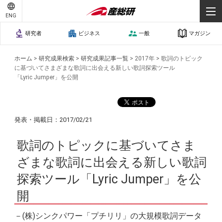
ENG
研究者
ビジネス
一般
マガジン
ホーム
>
研究成果検索
>
研究成果記事一覧
>
2017年
>
歌詞のトピック
に基づいてさまざまな歌詞に出会える新しい歌詞探索ツール
「
Lyric Jumper
」を公開
発表・掲載日：2017/02/21
歌詞のトピックに基づいてさま
ざまな歌詞に出会える新しい歌詞
探索ツール「
Lyric Jumper
」を公
開
－(株)シンクパワー「プチリリ」の大規模歌詞データ