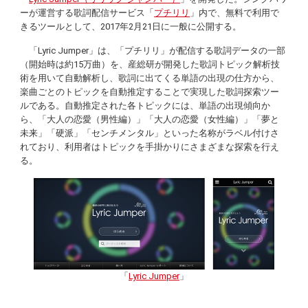
ーが運営する歌詞配信サービス「
プチリリ
」内で、無料で利用で
きるツールとして、2017年2月21日に一般に公開する。
「Lyric Jumper」は、「プチリリ」が配信する歌詞データの一部
（開始時は約15万曲）を、産総研が開発した歌詞トピック解析技
術を用いて自動解析し、歌詞に出てくる単語の出現の仕方から、
楽曲ごとのトピックを自動推定することで実現した歌詞探索ツー
ルである。自動推定された各トピックには、単語の出現傾向か
ら、「大人の恋愛（男性編）」「大人の恋愛（女性編）」「夢と
未来」「硬派」「センチメンタル」といった名称がラベル付けさ
れており、利用者はトピックを手掛かりにさまざまな探索を行え
る。
「
Lyric Jumper
」