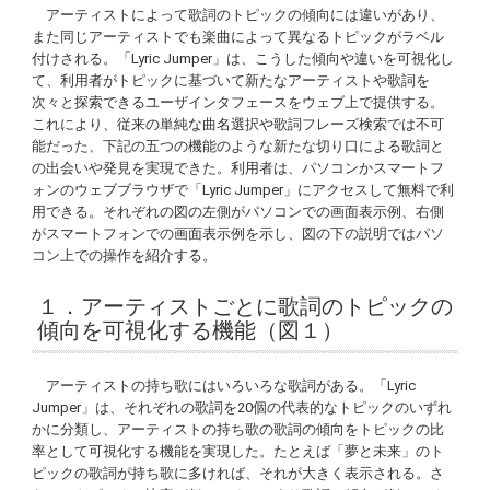
アーティストによって歌詞のトピックの傾向には違いがあり、
また同じアーティストでも楽曲によって異なるトピックがラベル
付けされる。「Lyric Jumper」は、こうした傾向や違いを可視化し
て、利用者がトピックに基づいて新たなアーティストや歌詞を
次々と探索できるユーザインタフェースをウェブ上で提供する。
これにより、従来の単純な曲名選択や歌詞フレーズ検索では不可
能だった、下記の五つの機能のような新たな切り口による歌詞と
の出会いや発見を実現できた。利用者は、パソコンかスマートフ
ォンのウェブブラウザで「Lyric Jumper」にアクセスして無料で利
用できる。それぞれの図の左側がパソコンでの画面表示例、右側
がスマートフォンでの画面表示例を示し、図の下の説明ではパソ
コン上での操作を紹介する。
１．アーティストごとに歌詞のトピックの
傾向を可視化する機能（図１）
アーティストの持ち歌にはいろいろな歌詞がある。「Lyric
Jumper」は、それぞれの歌詞を20個の代表的なトピックのいずれ
かに分類し、アーティストの持ち歌の歌詞の傾向をトピックの比
率として可視化する機能を実現した。たとえば「夢と未来」のト
ピックの歌詞が持ち歌に多ければ、それが大きく表示される。さ