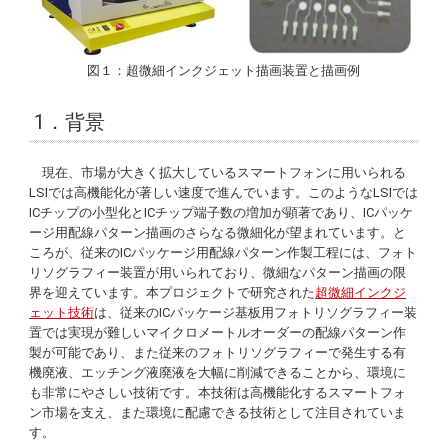
図１：超微細インクジェット描画装置と描画例
1．背景
現在、市場が大きく拡大しているスマートフォンに用いられる
LSIでは高機能化が著しい速度で進んでいます。このようなLSIでは
ICチップの小型化とICチップ端子数の増加が顕著であり、ICパッケ
ージ用配線パターン描画のさらなる微細化が望まれています。と
ころが、従来のICパッケージ用配線パターン作製工程には、フォト
リソグラフィー装置が用いられており、微細なパターン描画の限
界を迎えています。本プロジェクトで研究された
超微細インクジ
ェット技術
は、従来のICパッケージ基板用フォトリソグラフィー装
置では実現が難しいマイクロメートルオーダーの配線パターン作
製が可能であり、また従来のフォトリソグラフィーで発生する有
機廃液、エッチング液廃液を大幅に削減できることから、環境に
も非常にやさしい技術です。本技術は高機能化するスマートフォ
ン市場を支え、また環境に配慮できる技術として注目されていま
す。