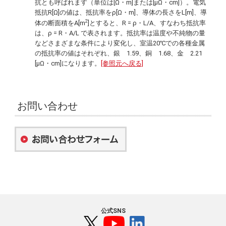
抗とも呼ばれます（単位は[Ω・m]または[μΩ・cm]）。電気
抵抗R[Ω]の値は、抵抗率をρ[Ω・m]、導体の長さをL[m]、導
2
体の断面積をA[m
]とすると、R = ρ・L/A、すなわち抵抗率
は、ρ = R・A/L で表されます。抵抗率は温度や不純物の量
などさまざまな条件により変化し、室温20℃での各種金属
の抵抗率の値はそれぞれ、銀 1.59、銅 1.68、金 2.21
[μΩ・cm]になります。
[参照元へ戻る]
お問い合わせ
公式SNS