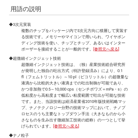
用語の説明
◆3次元実装
複数のチップをパッケージ内で3次元方向に積層して実装す
る技術です。メモリーやマイコンで用いられ、ワイヤボン
ディング技術を使い、チップとチップ、あるいはインター
ポーザーを接続することが一般的です。
[参照元へ戻る]
◆超微細インクジェット技術
超微細インクジェット技術は、（独）産業技術総合研究所
が発明した独自の吐出方式（特許登録済み）により、0.1
fl（フェムトリットル）～10 pl（ピコリットル）の超微量な
液滴から比較的大きい液滴までの吐出制御が可能であり、
かつ非加熱で0.5～10,000 cps（センチポワズ＝mPa・s）の
低粘度から高粘度まで幅広い粘度範囲で吐出が可能な技術
です。また、当該技術は経済産業省2010年版技術戦略マッ
プ、ナノテクノロジー分野の技術マップにおいて、ナノプ
ロセスのうち主要なトップダウン手法（大きなものから小
さなものを生み出す微細加工技術の総称）の一つとして挙
げられています。
[参照元へ戻る]
◆ナノ粒子