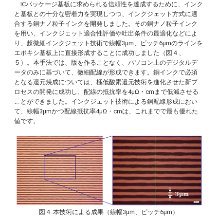
ICパッケージ基板に求められる信頼性を達成するために、インク
と基板との十分な密着力を実現しつつ、インクジェット方式に適
合する銅ナノ粒子インクを開発しました。その銅ナノ粒子インク
を用い、インクジェット適合性評価や吐出条件の最適化などによ
り、超微細インクジェット技術で線幅3μm、ピッチ6μmのラインを
エポキシ基板上に直接形成することに成功しました（図４、
５）。本手法では、版を作ることなく、パソコン上のデジタルデ
ータのみに基づいて、微細配線が形成できます。銅インクで必須
となる還元焼成については、極低酸素還元技術を進化させた新プ
ロセスの開発に成功し、配線の抵抗率を4μΩ・cmまで低減させる
ことができました。インクジェット技術による銅配線形成におい
て、線幅3μmかつ配線抵抗率4μΩ・cmは、これまでで最も優れた
値です。
図４:本技術による成果（線幅3μm、ピッチ6μm）