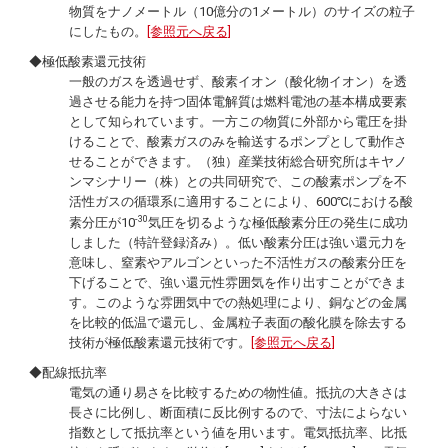
物質をナノメートル（10億分の1メートル）のサイズの粒子
にしたもの。
[参照元へ戻る]
◆極低酸素還元技術
一般のガスを透過せず、酸素イオン（酸化物イオン）を透
過させる能力を持つ固体電解質は燃料電池の基本構成要素
として知られています。一方この物質に外部から電圧を掛
けることで、酸素ガスのみを輸送するポンプとして動作さ
せることができます。（独）産業技術総合研究所はキヤノ
ンマシナリー（株）との共同研究で、この酸素ポンプを不
活性ガスの循環系に適用することにより、600℃における酸
-30
素分圧が10
気圧を切るような極低酸素分圧の発生に成功
しました（特許登録済み）。低い酸素分圧は強い還元力を
意味し、窒素やアルゴンといった不活性ガスの酸素分圧を
下げることで、強い還元性雰囲気を作り出すことができま
す。このような雰囲気中での熱処理により、銅などの金属
を比較的低温で還元し、金属粒子表面の酸化膜を除去する
技術が極低酸素還元技術です。
[参照元へ戻る]
◆配線抵抗率
電気の通り易さを比較するための物性値。抵抗の大きさは
長さに比例し、断面積に反比例するので、寸法によらない
指数として抵抗率という値を用います。電気抵抗率、比抵