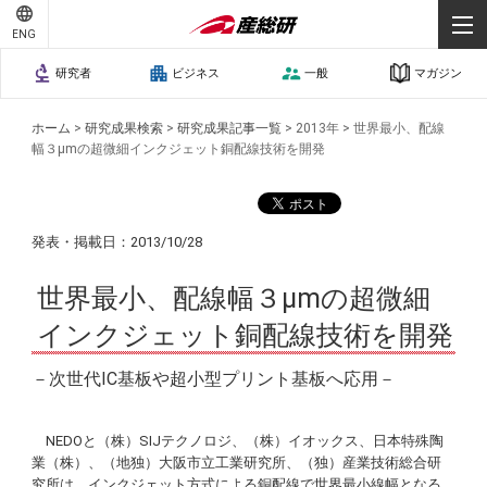
ENG
研究者
ビジネス
一般
マガジン
ホーム
>
研究成果検索
>
研究成果記事一覧
>
2013年
>
世界最小、配線
幅３μmの超微細インクジェット銅配線技術を開発
発表・掲載日：2013/10/28
世界最小、配線幅３μmの超微細
インクジェット銅配線技術を開発
－次世代IC基板や超小型プリント基板へ応用－
NEDOと（株）SIJテクノロジ、（株）イオックス、日本特殊陶
業（株）、（地独）大阪市立工業研究所、（独）産業技術総合研
究所は、インクジェット方式による銅配線で世界最小線幅となる