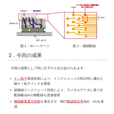
図２：ICパッケージ
図３：微細配線
2．今回の成果
今回の成果として特に以下の３点があげられます。
ナノ粒子
製造技術により、インクジェットの吐出性に優れた
銅ナノ粒子インクを開発
超微細インクジェット技術により、デジタルデータに基づき
配線幅3μmの銅配線を直接描画
極低酸素還元技術
を進化させ、銅の
配線抵抗率
4μΩ・cmを達
成