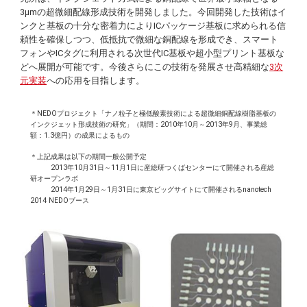
3μmの超微細配線形成技術を開発しました。今回開発した技術はイ
ンクと基板の十分な密着力によりICパッケージ基板に求められる信
頼性を確保しつつ、低抵抗で微細な銅配線を形成でき、スマート
フォンやICタグに利用される次世代IC基板や超小型プリント基板な
どへ展開が可能です。今後さらにこの技術を発展させ高精細な
3次
元実装
への応用を目指します。
＊NEDOプロジェクト「ナノ粒子と極低酸素技術による超微細銅配線樹脂基板の
インクジェット形成技術の研究」（期間：2010年10月～2013年9月、事業総
額：1.3億円）の成果によるもの
＊上記成果は以下の期間一般公開予定
2013年10月31日～11月1日に産総研つくばセンターにて開催される産総
研オープンラボ
2014年1月29日～1月31日に東京ビッグサイトにて開催されるnanotech
2014 NEDOブース