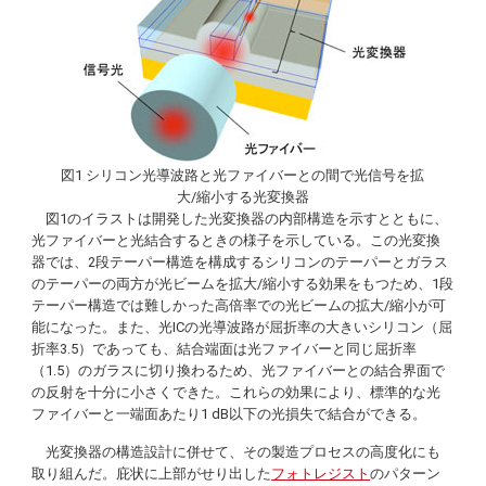
図1 シリコン光導波路と光ファイバーとの間で光信号を拡
大/縮小する光変換器
図1のイラストは開発した光変換器の内部構造を示すとともに、
光ファイバーと光結合するときの様子を示している。この光変換
器では、2段テーパー構造を構成するシリコンのテーパーとガラス
のテーパーの両方が光ビームを拡大/縮小する効果をもつため、1段
テーパー構造では難しかった高倍率での光ビームの拡大/縮小が可
能になった。また、光ICの光導波路が屈折率の大きいシリコン（屈
折率3.5）であっても、結合端面は光ファイバーと同じ屈折率
（1.5）のガラスに切り換わるため、光ファイバーとの結合界面で
の反射を十分に小さくできた。これらの効果により、標準的な光
ファイバーと一端面あたり1 dB以下の光損失で結合ができる。
光変換器の構造設計に併せて、その製造プロセスの高度化にも
取り組んだ。庇状に上部がせり出した
フォトレジスト
のパターン