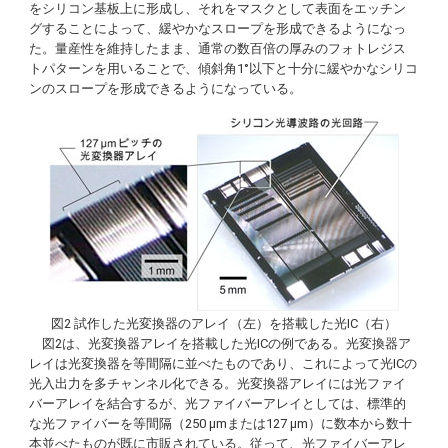
をシリコン基板上に形成し、それをマスクとして表面をエッチン
グすることによって、緩やかなスロープを形成できるようになっ
た。量産性を維持したまま、通常の数百倍の厚みのフォトレジス
トパターンを用いることで、傾斜角1°以下と十分に緩やかなシリコ
ンのスロープを形成できるようになっている。
図2 試作した光変換器のアレイ（左）を搭載した光IC（右）
図2は、光変換器アレイを搭載した光ICの例である。光変換器ア
レイは光変換器を等間隔に並べたものであり、これによって光ICの
光入出力を多チャンネル化できる。光変換器アレイには光ファイ
バーアレイを結合するが、光ファイバーアレイとしては、標準的
な光ファイバーを等間隔（250 µmまたは127 µm）に数本から数十
本並べたものが既に市販されている。従って、光ファイバーアレ