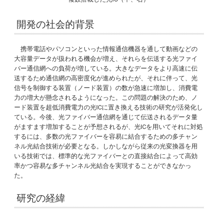
開発の社会的背景
携帯電話やパソコンといった情報通信機器を通して動画などの
大容量データが扱われる機会が増え、それらを伝送する光ファイ
バー通信網への負荷が増している。大きなデータをより高速に伝
送するため通信網の高密度化が進められたが、それに伴って、光
信号を制御する装置（ノード装置）の数が急速に増加し、消費電
力の増大が懸念されるようになった。この問題の解決のため、ノ
ード装置を超低消費電力の光ICに置き換える技術の研究が活発化し
ている。今後、光ファイバー通信網を通じて伝送されるデータ量
がますます増加することが予想されるが、光ICを用いてそれに対処
するには、多数の光ファイバーを容易に結合するための多チャン
ネル光結合技術が必要となる。しかしながら従来の光変換器を用
いる技術では、標準的な光ファイバーとの直接結合によって高効
率かつ容易な多チャンネル光結合を実現することができなかっ
た。
研究の経緯