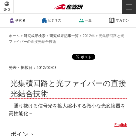
ENG
研究者
ビジネス
一般
マガジン
ホーム
>
研究成果検索
>
研究成果記事一覧
>
2012年
>
光集積回路と光
ファイバーの直接光結合技術
発表・掲載日：2012/02/03
光集積回路と光ファイバーの直接
光結合技術
－通り抜ける信号光を拡大縮小する微小な光変換器を
高性能化－
English
ポイント