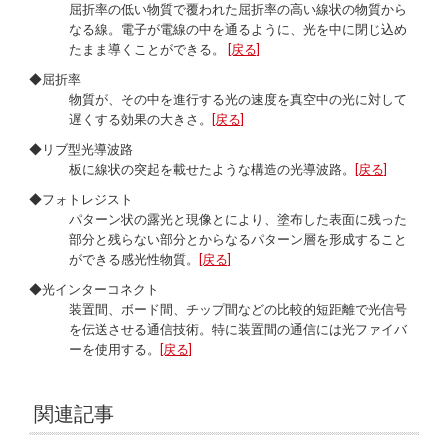
屈折率の低い物質で覆われた屈折率の高い線状の物質から
なる線。電子が電線の中を通るように、光を中に閉じ込め
たまま導くことができる。
[戻る]
◆屈折率
物質が、その中を進行する光の速度を真空中の光に対して
遅くする効果の大きさ。
[戻る]
◆リブ型光導波路
板に線状の突起を載せたような構造の光導波路。
[戻る]
◆フォトレジスト
パターン状の露光と現像とにより、塗布した表面に残った
部分と残らない部分とからなるパターン層を形成すること
ができる感光性物質。
[戻る]
◆光インターコネクト
装置間、ボード間、チップ間などの比較的短距離で光信号
を伝送させる通信技術。特に装置間の通信には光ファイバ
ーを使用する。
[戻る]
関連記事