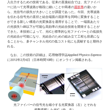
入出力するための技術である。従来の直接結合では、光ファイバ
ーに比べて光導波路が格段に細いことや両者の
屈折率
の違いか
ら、光信号の損失が大きいことが課題であった。今回、光導波路
を伝わる信号光の直径と結合端面の屈折率を同時に変換すること
ができる新しい構造の光変換器を適用することで、一端面あたり
の光損失1 dB以下が可能な高効率の光結合技術を開発することが
できた。本技術によって、光ICと標準的な光ファイバーとの低損失
の光結合が可能になり、光結合のための組み立て工程も容易にな
ることから、多チャンネル光ICの低コスト化にも貢献すると期待さ
れる。
なお、この技術の詳細は、応用物理学誌
Applied Physics Express
に2012年2月6日（日本時間10時）にオンライン掲載される。
光ファイバーの信号光を縮小する光変換器（左）とそれを
複数搭載した光IC（中、右）