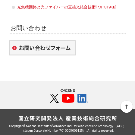
光集積回路と光ファイバーの直接光結合技術[PDF:819KB]
お問い合わせ
公式SNS
Copyright © National Institute of Advanced Industrial Science and Technology （AIST）
（Japan Corporate Number 7010005005425）. All rights reserved.