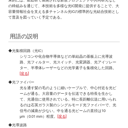
来的には、産総研で展開される新規プロジェクトや共同研究など
の枠組みを通じて、本技術を多様な光IC開発に提供することで、大
容量情報社会を支える多チャンネル光ICの標準的な光結合技術とし
て普及を図っていく予定である。
用語の説明
◆光集積回路（光IC）
シリコンや化合物半導体などの単結晶の基板上に光導波
路、光フィルター、光スイッチ、光変調器、光アイソレー
ター、半導体レーザーなどの光学素子を集積化した回路。
[戻る]
◆光ファイバー
光を通す髪の毛のように細いケーブルで、中心付近を光ビ
ームが通る。大容量のデータを伝送できる特長を生かし
て、光通信に使用されている。特に長距離伝送に用いられ
るのは石英ガラス製のシングルモード光ファイバーで、光
信号の減衰が少ない。中を通る光ビームの直径は10
µm（0.01 mm）程度。
[戻る]
◆光導波路