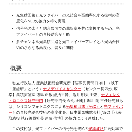
光集積回路と光ファイバーの光結合を高効率化する技術の高
度化をNECの協力を得て実現
信号光の太さと結合端面での屈折率を共に変換するため、光
ファイバーとの直接結合が可能
多チャンネル光集積回路と光ファイバーアレイとの光結合技
術のさらなる高度化、普及に期待
概要
独立行政法人 産業技術総合研究所【理事長 野間口 有】（以下
「産総研」という）
ナノデバイスセンター
【センター長 秋永 広
幸】集積実証室 德島 正敏 総括主幹、亀井 明夫 主査、
ナノエレク
トロニクス研究部門
【研究部門長 金丸 正剛】堀川 剛 主任研究員ら
は、シリコンフォトニクスによる
光集積回路（光IC）
と
光ファイバ
ー
との直接光結合技術の高度化を、日本電気株式会社(NEC)【代表
取締役 執行役員社長 遠藤 信博】の協力により達成した。
この技術は、光ファイバーの信号光を光ICの
光導波路
に高効率で