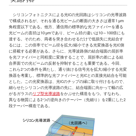
シリコンフォトニクスによる光ICの光回路はシリコンの光導波路
で構成されるが、それを通る光ビームの断面の大きさは通常1 µm
角程度以下である。他方、通信用の標準的な光ファイバーを通る
光ビームの直径は10 µmであり、ビーム径の違いは10～100倍にも
達する。そのため、両者を突き合わせるだけで低損失に光結合す
るには、この倍率でビーム径を拡大/縮小できる光変換器を光IC側
に搭載する必要がある。さらに、光導波路側の結合端面の屈折率
を光ファイバーと同程度に変換することで、屈折率の差による結
合界面での光ビームの反射を抑制することも重要である。今回、
これら2つの条件を満たし、通り抜ける信号光を拡大/縮小する光変
換器を考案し、標準的な光ファイバーと光ICとの直接光結合を可能
とした。この光変換器は、光ICのチップの縁に取り付けるもので、
細らせたシリコンの光導波路の先に、結合端面に向かって幅の広
がるガラスの
リブ型光導波路
をかぶせた構造をもつ。すなわち、
異なる物質による2つの逆向きのテーパー（先細り）を2重にした2
段テーパー構造である。