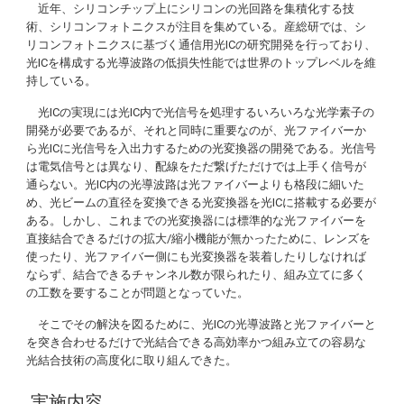
近年、シリコンチップ上にシリコンの光回路を集積化する技
術、シリコンフォトニクスが注目を集めている。産総研では、シ
リコンフォトニクスに基づく通信用光ICの研究開発を行っており、
光ICを構成する光導波路の低損失性能では世界のトップレベルを維
持している。
光ICの実現には光IC内で光信号を処理するいろいろな光学素子の
開発が必要であるが、それと同時に重要なのが、光ファイバーか
ら光ICに光信号を入出力するための光変換器の開発である。光信号
は電気信号とは異なり、配線をただ繋げただけでは上手く信号が
通らない。光IC内の光導波路は光ファイバーよりも格段に細いた
め、光ビームの直径を変換できる光変換器を光ICに搭載する必要が
ある。しかし、これまでの光変換器には標準的な光ファイバーを
直接結合できるだけの拡大/縮小機能が無かったために、レンズを
使ったり、光ファイバー側にも光変換器を装着したりしなければ
ならず、結合できるチャンネル数が限られたり、組み立てに多く
の工数を要することが問題となっていた。
そこでその解決を図るために、光ICの光導波路と光ファイバーと
を突き合わせるだけで光結合できる高効率かつ組み立ての容易な
光結合技術の高度化に取り組んできた。
実施内容