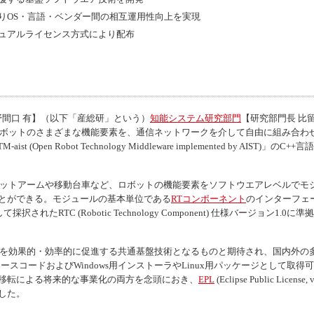
りOS・言語・ベンダー間の相互運用性向上を実現
ュアルライセンス方式により配布
野間口 有】（以下「産総研」という）
知能システム研究部門
【研究部門長 比
は、ロボットのさまざまな機能要素を、通信ネットワークを介して自由に組み合
M-aist
(
Open Robot Technology Middleware implemented by AIST
)」のC++言
ットアームや移動台車など、ロボットの機能要素をソフトウエアレベルでモ
とができる。モジュールの基本単位である
RTコンポーネント
のインターフェ
採択されたRTC (
Robotic Technology Component
) 仕様バージョン1.0に
を効果的・効率的に促進する共通基盤技術となるものと期待され、国内外の
ースコードおよび
Windows
用インストーラや
Linux
用パッケージとして取得可
移転による将来的な事業化の両方を念頭におき、
EPL
(
Eclipse Public License
,
した。