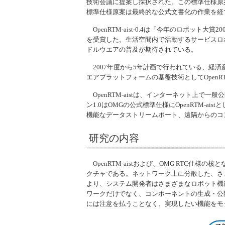
技術会議に提案し採択された。この標準仕様原
標準仕様原案は最終的な公式文書化の作業を経て
OpenRTM-aist
-0.4は「今年のロボット大賞
を受賞した。生活空間内で活動するサービスロ
ドルウエアの普及が期待されている。
2007年度から5年計画で行われている、経済
エアプラットフォームの基盤技術として
OpenRT
OpenRTM-aist
は、インターネット上で一般公
ン1.0はOMGの公式標準仕様に
OpenRTM-aist
と
機能なデータストリームポート、遠隔からのコ
研究の内容
OpenRTM-aist
および、OMG RTC仕様の
クチャである。ネットワーク上に分散した、さ
より、システム開発者はさまざまなロボット機
ワークだけでなく、コンポーネントの生成・公
には注意を払うことなく、実現したい機能をモ