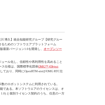
留川 博久】統合知能研究グループ【研究グルー
わせるためのソフトウエアプラットフォーム
語版最新バージョン1.0を開発し、
オープンソー
ジュール化し、信頼性や再利用性を高めること
ース仕様は、国際標準化団体
OMG™ (
Object
準拠しており、同時に
OpenRTM-aist
がOMG RTC仕
多数のロボットシステムに利用されている。
能である。本ソフトウエアのライセンスは、オ
 v 1.0) と個別ライセンス契約のうち、任意の一方