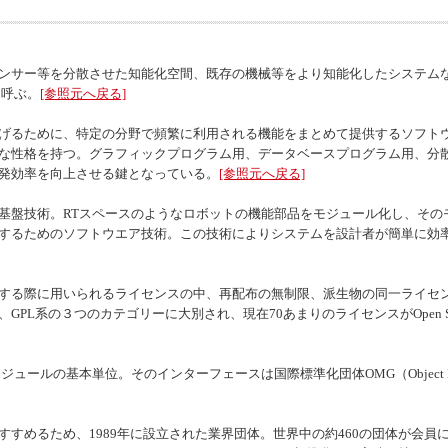
ンサー等を分散させた知能化空間、既存の機械等をより知能化したシステム
と呼ぶ。
[参照元へ戻る]
げるために、特定の分野で頻繁に利用される機能をまとめて提供するソフトウ
な性格を持つ。グラフィックプログラム用、データベースプログラム用、分
発効率を向上させる鍵となっている。
[参照元へ戻る]
基盤技術。RTスペースのようなロボットの機能部品をモジュール化し、その
するためのソフトウエア技術。この技術によりシステムを設計者が簡単に効
する際に用いられるライセンスの中、再配布の無制限、派生物の同一ライセ
系、GPL系の３つのカテゴリーに大別され、現在70あまりのライセンスが
Open S
モジュールの基本単位。そのインターフェースは国際標準化団体OMG（
Object
すめるため、1989年に設立された業界団体。世界中の約460の団体が会員に