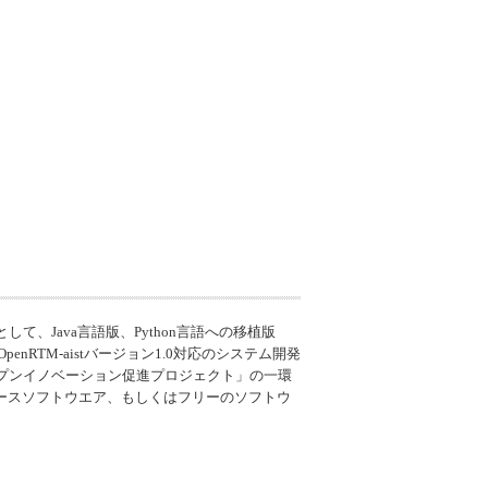
として、
Java
言語版、
Python
言語への移植版
OpenRTM-aist
バージョン1.0対応のシステム開発
ープンイノベーション促進プロジェクト」の一環
ソースソフトウエア、もしくはフリーのソフトウ