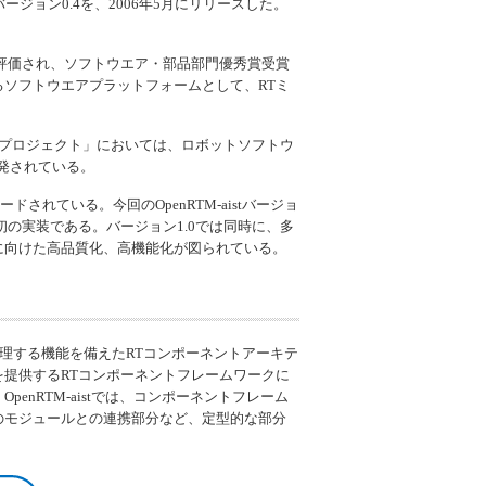
バージョン0.4を、2006年5月にリリースした。
とが評価され、ソフトウエア・部品部門優秀賞受賞
ソフトウエアプラットフォームとして、RTミ
開発プロジェクト」においては、ロボットソフトウ
発されている。
ロードされている。今回の
OpenRTM-aist
バージョ
初の実装である。バージョン1.0では同時に、多
に向けた高品質化、高機能化が図られている。
管理する機能を備えたRTコンポーネントアーキテ
提供するRTコンポーネントフレームワークに
。
OpenRTM-aist
では、コンポーネントフレーム
のモジュールとの連携部分など、定型的な部分