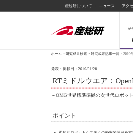
産総研について
ニュース
アク
研
ホーム
>
研究成果検索
>
研究成果記事一覧
>
2010
発表・掲載日：2010/01/28
RTミドルウエア：OpenR
－OMG世界標準準拠の次世代ロボッ
ポイント
柔軟なロボットシステムの効率的開発を支