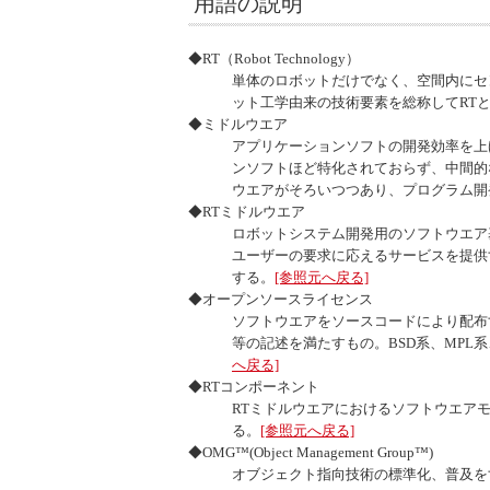
用語の説明
◆RT（
Robot Technology
）
単体のロボットだけでなく、空間内にセ
ット工学由来の技術要素を総称してRT
◆ミドルウエア
アプリケーションソフトの開発効率を上
ンソフトほど特化されておらず、中間的
ウエアがそろいつつあり、プログラム開
◆RTミドルウエア
ロボットシステム開発用のソフトウエア
ユーザーの要求に応えるサービスを提供
する。
[参照元へ戻る]
◆オープンソースライセンス
ソフトウエアをソースコードにより配布
等の記述を満たすもの。BSD系、MPL
へ戻る]
◆RTコンポーネント
RTミドルウエアにおけるソフトウエア
る。
[参照元へ戻る]
◆OMG™(
Object Management Group
™)
オブジェクト指向技術の標準化、普及をす