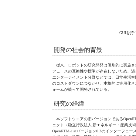
GUIを
開発の社会的背景
従来、ロボットの研究開発は個別的に実施さ
フェースの互換性や標準が存在しないため、過
エンターテイメント分野などでは、日常生活空
のコストダウンにつながり、本格的に実用化さ
ォームが競って開発されている。
研究の経緯
本ソフトウエアの旧バージョンである
OpenRT
ェクト（独立行政法人 新エネルギー・産業技術
OpenRTM-aist
バージョン0.2のインターフェ