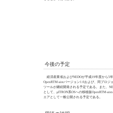
今後の予定
経済産業省およびNEDOが平成19年度から
OpenRTM-aist
バージョン1.0および、同プロ
ツールが継続開発される予定である。また、N
として、μITRON系OSへの移植版
OpenRTM-aist
エアとして一般公開される予定である。