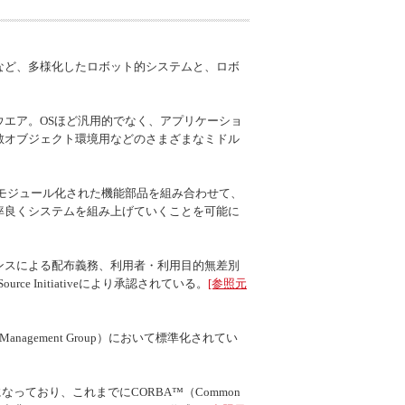
など、多様化したロボット的システムと、ロボ
エア。OSほど汎用的でなく、アプリケーショ
散オブジェクト環境用などのさまざまなミドル
モジュール化された機能部品を組み合わせて、
率良くシステムを組み上げていくことを可能に
ンスによる配布義務、利用者・利用目的無差別
ource Initiative
により承認されている。
[参照元
 Management Group
）において標準化されてい
なっており、これまでにCORBA™（
Common