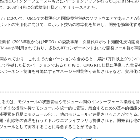
案のRTCインターフェースをもとにバージョンアップを行った
OpenRTM-aist
、2008年4月に公式標準仕様としてリリースされた。
2007」において、OMGでの標準化と国際標準準拠のソフトウエアであるこ
ボットの実用化に向けて、ロボット技術の標準化を加速し、開発を効率化する
産業省（2008年度からはNEDO）の委託事業「次世代ロボット知能化技術
M-aist
が利用されており、多数のRTコンポーネントおよび開発ツール群が開
開されており、これまでの全バージョンを含めると、累計1万件以上ダウン
して準拠した初のバージョンであるとともに、OMG RTC仕様に準拠した世界
ンポーネント制御を可能にするマネージャ機能等が追加されるなど、実用化
核となるのは、モジュールの状態管理やモジュール間のインターフェース接続を
まざまな機能を持つモジュールを統一的に管理、統合するための基本的機能を
能要素を容易にモジュール化し、他のモジュールと連携させることができる
開・削除等の管理を行うミドルウエアライブラリも提供される。開発者は他
ジュールとして実装することに専念することができる。