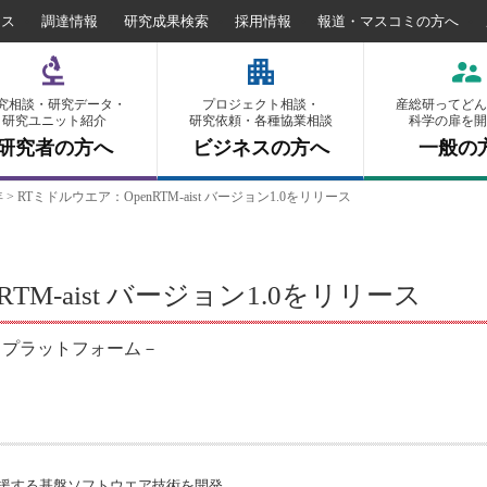
セス
調達情報
研究成果検索
採用情報
報道・マスコミの方へ
究相談・研究データ・
プロジェクト相談・
産総研ってどん
研究ユニット紹介
研究依頼・各種協業相談
科学の扉を開
研究者の方へ
ビジネスの方へ
一般の
年
>
RTミドルウエア：OpenRTM-aist バージョン1.0をリリース
TM-aist バージョン1.0をリリース
トプラットフォーム－
援する基盤ソフトウエア技術を開発