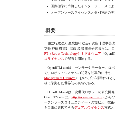
国際標準に準拠したインターフェースによ
オープンソースライセンスと個別契約のデ
概要
独立行政法人 産業技術総合研究所【理事長 
プ長 神徳 徹雄】 安藤 慶昭 主任研究員ら
RT（
Robot Technology
）
ミドルウエア
「
OpenRT
スライセンス
で配布を開始する。
OpenRTM-aist
は、センサーやモーター、ロボ
で、ロボットシステムの開発を効率的に行うこ
Management Group
™)
において公式標準仕様として
様に準拠した世界初の実装である。
OpenRTM-aist
は、次世代ロボットの研究開発
OpenRTM-aist
は、
http://www.openrtm.org
からソ
ープンソースコミュニティーへの貢献と、技術
を自由に選択できる
デュアルライセンス
方式と