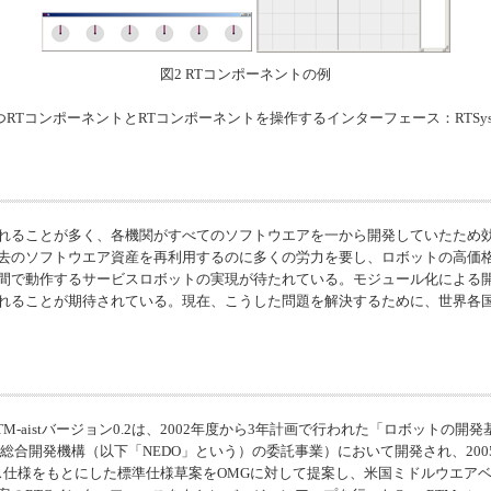
図2 RTコンポーネントの例
持つRTコンポーネントとRTコンポーネントを操作するインターフェース：
RTSys
れることが多く、各機関がすべてのソフトウエアを一から開発していたため
去のソフトウエア資産を再利用するのに多くの労力を要し、ロボットの高価
間で動作するサービスロボットの実現が待たれている。モジュール化による
れることが期待されている。現在、こうした問題を解決するために、世界各
M-aist
バージョン0.2は、2002年度から3年計画で行われた「ロボットの
総合開発機構（以下「NEDO」という）の委託事業）において開発され、20
ース仕様をもとにした標準仕様草案をOMGに対して提案し、米国ミドルウエア