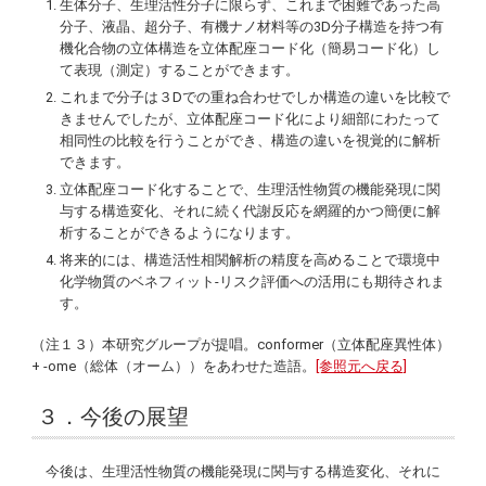
生体分子、生理活性分子に限らず、これまで困難であった高
分子、液晶、超分子、有機ナノ材料等の3D分子構造を持つ有
機化合物の立体構造を立体配座コード化（簡易コード化）し
て表現（測定）することができます。
これまで分子は３Dでの重ね合わせでしか構造の違いを比較で
きませんでしたが、立体配座コード化により細部にわたって
相同性の比較を行うことができ、構造の違いを視覚的に解析
できます。
立体配座コード化することで、生理活性物質の機能発現に関
与する構造変化、それに続く代謝反応を網羅的かつ簡便に解
析することができるようになります。
将来的には、構造活性相関解析の精度を高めることで環境中
化学物質のベネフィット-リスク評価への活用にも期待されま
す。
（注１３）本研究グループが提唱。
conformer
（立体配座異性体）
+ -
ome
（総体（オーム））をあわせた造語。
[参照元へ戻る]
３．今後の展望
今後は、生理活性物質の機能発現に関与する構造変化、それに