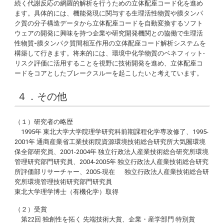
続く代謝反応の網羅的解析を行うための立体配座コード化を進め
ます。具体的には、機能発現に関与する生理活性物質や膜タンパ
ク質の分子構造データから立体配座コードを自動変換するソフト
ウェアの開発に興味を持つ企業や研究開発機関との協働で生理活
性物質
-
膜タンパク質間相互作用の立体配座コード解析システムを
構築して行きます。将来的には、環境中化学物質のベネフィット-
リスク評価に活用することを視野に技術開発を進め、立体配座コ
ードをコアとしたブレークスルーを起こしたいと考えています。
４．その他
（１）研究者の略歴
1995年 東北大学大学院理学研究科前期課程化学専攻修了、1995-
2001年 通商産業省工業技術院資源環境技術総合研究所大気圏環境
保全部研究員、2001-2004年 独立行政法人産業技術総合研究所環境
管理研究部門研究員、2004-2005年 独立行政法人産業技術総合研究
所評価部リサーチャー、2005-現在 独立行政法人産業技術総合研
究所環境管理技術研究部門研究員
東北大学理学博士（有機化学）取得
（２）受賞
第22回 独創性を拓く 先端技術大賞、企業・産学部門 特別賞