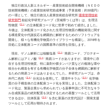
独立行政法人新エネルギー・産業技術総合開発機構（ＮＥＤＯ
技術開発機構）の産業技術研究助成事業（予算規模：約50億円）
の一環として、独立行政法人産業技術総合研究所
環境管理技術
研究部門
励起化学研究グループ（茨城県つくば市）は、生理活
（
注１
）
性物質
の立体配座コード化に世界で初めて成功しました。
今後は、立体配座コード化された生理活性物質の機能発現に関す
る構造変化や代謝反応を網羅的に解析するためのソフトウェアを
開発し、様々な有機化学物質のライブラリーを構築し、2018年を
目処に立体配座コードの国際基準の採用を目指します。
（
注２
）
現在、ゲノム解析には核酸塩基
簡易コード、プロテオー
（
注３
）
ム解析にはアミノ酸
簡易コードがありますが、環境中に存
在する生理活性物質、特に薬剤や膜タンパク質などの複雑な環や
枝分かれ構造を有する有機化学物質の分子全体を網羅的に解析す
るための簡易コードはありませんでした。本研究グループは、赤
（
注４
）
（
注５
）
外円二色性
分光法を使用して、環境中キラル
化学物
質の分子構造体の立体配座コード化を実現しました。立体配座コ
ード化は、製薬企業から求められている薬事申請に不可欠なキラ
ル合成医薬品の絶対配置を決定するための基盤ツールとして活用
（
注６
）
できるほか、抗体医薬
を含む新薬の次世代設計・開発支援
ツールとして応用が期待されます。