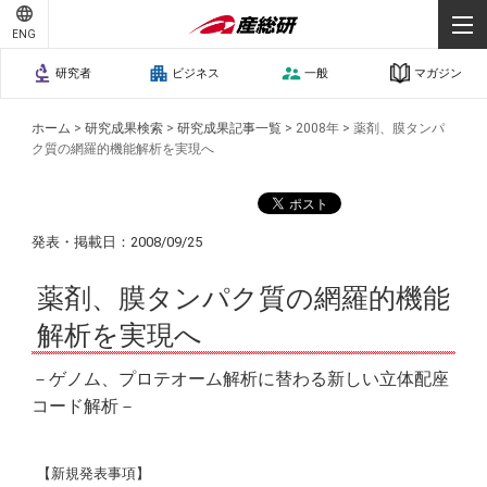
ENG
研究者
ビジネス
一般
マガジン
ホーム
>
研究成果検索
>
研究成果記事一覧
>
2008年
>
薬剤、膜タンパ
ク質の網羅的機能解析を実現へ
発表・掲載日：2008/09/25
薬剤、膜タンパク質の網羅的機能
解析を実現へ
－ゲノム、プロテオーム解析に替わる新しい立体配座
コード解析－
【新規発表事項】