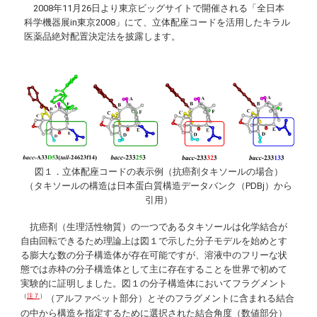
2008年11月26日より東京ビッグサイトで開催される「全日本
科学機器展
in
東京2008」にて、立体配座コードを活用したキラル
医薬品絶対配置決定法を披露します。
図１．立体配座コードの表示例（抗癌剤タキソールの場合）
（タキソールの構造は日本蛋白質構造データバンク（PDBj）から
引用）
抗癌剤（生理活性物質）の一つであるタキソールは化学結合が
自由回転できるため理論上は図１で示した分子モデルを始めとす
る膨大な数の分子構造体が存在可能ですが、溶液中のフリーな状
態では赤枠の分子構造体として主に存在することを世界で初めて
実験的に証明しました。図１の分子構造体においてフラグメント
（
注７
）
（アルファベット部分）とそのフラグメントに含まれる結合
の中から構造を指定するために選択された結合角度（数値部分）