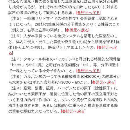
の左右円偏光（偏光板を通過した直線偏光には左回り成分と右回
り成分があるが、それぞれの成分のみを抽出したもの）に対する
試料の吸収の差として観測される現象。
[参照元へ戻る]
（注５）一時期サリドマイドの催奇性で社会問題化し認知される
ようになった、2種類の鏡像関係の分子構造をとりうる性質のこと
（例えば、右手と左手の関係）。
[参照元へ戻る]
（注６）人が本来持っている免疫システムを活用した医薬品のこ
と。体内に侵入・発生した異物や微生物 (抗原)から細胞を守る｢抗
体｣を人工的に作製し、医薬品として加工したもの。
[参照元へ戻
る]
（注７）タキソール特有のバッカチンIIIと呼ばれる特徴的な環骨格
「
bacc
-」や
tail
（尾）と呼ばれる側鎖部分「
tail
-」等、分子構造中
で一塊となっている小分子部品のこと。
[参照元へ戻る]
（注８）カルボン酸の一つである酢酸構造 (CH3COOH) の酸成分か
ら水素(H)がはずれた官能基(CH3COO－)のこと。
[参照元へ戻る]
（注９）窒素、酸素、硫黄、ハロゲンなどの原子（陰性原子）に
結びついた水素原子が、近傍に位置した他の原子の孤立電子対と
つくる引力的相互作用のこと。タンパク質が二次構造以上の高次
構造を形成する際、あるいは核酸が二重らせん構造を形成する際
の重要な駆動力となっている。
[参照元へ戻る]