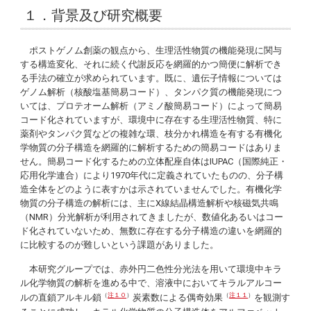
１．背景及び研究概要
ポストゲノム創薬の観点から、生理活性物質の機能発現に関与
する構造変化、それに続く代謝反応を網羅的かつ簡便に解析でき
る手法の確立が求められています。既に、遺伝子情報については
ゲノム解析（核酸塩基簡易コード）、タンパク質の機能発現につ
いては、プロテオーム解析（アミノ酸簡易コード）によって簡易
コード化されていますが、環境中に存在する生理活性物質、特に
薬剤やタンパク質などの複雑な環、枝分かれ構造を有する有機化
学物質の分子構造を網羅的に解析するための簡易コードはありま
せん。簡易コード化するための立体配座自体はIUPAC（国際純正・
応用化学連合）により1970年代に定義されていたものの、分子構
造全体をどのように表すかは示されていませんでした。有機化学
物質の分子構造の解析には、主にX線結晶構造解析や核磁気共鳴
（NMR）分光解析が利用されてきましたが、数値化あるいはコー
ド化されていないため、無数に存在する分子構造の違いを網羅的
に比較するのが難しいという課題がありました。
本研究グループでは、赤外円二色性分光法を用いて環境中キラ
ル化学物質の解析を進める中で、溶液中においてキラルアルコー
（
注１０
）
（
注１１
）
ルの直鎖アルキル鎖
炭素数による偶奇効果
を観測す