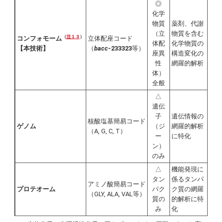
◎
化学
物質
薬剤、代謝
（立
物質を含む
（
注１３
）
立体配座コード
コンフォモーム
体配
化学物質の
（
bacc
-233323
等）
【本技術】
座異
構造変化の
性
網羅的解析
体）
全般
△
遺伝
子
遺伝情報の
核酸塩基簡易コード
ゲノム
（ジ
網羅的解析
（A, G, C, T）
ー
に特化
ン）
のみ
△
機能発現に
タン
係るタンパ
アミノ酸簡易コード
プロテオーム
パク
ク質の網羅
（GLY, ALA, VAL等）
質の
的解析に特
み
化