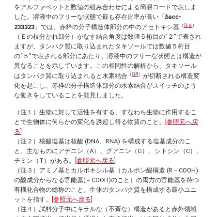
をアルファベットと数値の組み合わせによる簡易コードで表しま
した。溶液中のフリーな状態で最も存在比率が高い「
bacc
-
（
注８
）
233323
」では、赤枠の分子構造体部分の中のアセトキシ基
（Ｅの枝分かれ部分）がなす結合角度は数値５桁目の“２”で表され
ますが、タンパク質に取り込まれたタキソールでは数値５桁目
の“５”で表される部分にあたり、溶液中のフリーな状態とは構造が
異なることを示しています。この相同性の解析から、タキソール
（
注9
）
はタンパク質に取り込まれると水素結合
が切断される構造変
化を起こし、赤枠の分子構造体部分の水素結合がスイッチのよう
な働きをしていることを発見しました。
（注１）生物に対して活性を有する、すなわち生物に作用するこ
とで生物体に何らかの変化を誘起し得る物質のこと。
[参照元へ戻
る]
（注２）核酸塩基は核酸 (DNA、RNA) を構成する塩基成分のこ
と。主なものにアデニン（A）、グアニン（G）、シトシン（C）、
チミン（T）がある。
[参照元へ戻る]
（注３）アミノ基とカルボキシル基（カルボン酸構造 (R－COOH)
の酸成分からなる官能基(－COOH)のこと）の両方の官能基を持つ
有機化合物の総称のこと。生体のタンパク質を構成する最小ユニ
ットを指す。
[参照元へ戻る]
（注４）試料分子中にキラルな（不斉な）構造があると赤外領域