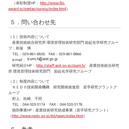
（表彰制度HP：
http://www.fbi-
award.jp/sentan/jusyou/index.html
）
５．問い合わせ先
（１）技術内容について
産業技術総合研究所 環境管理技術研究部門 励起化学研究グルー
プ：和泉 博
TEL：029-861-8636 FAX：029-861-8866
e-mail
：
研究紹介HP：
http://staff.aist.go.jp/izumi.h/
産業技術総合研究
所 環境管理技術研究部門 励起化学研究グループ
（２）制度内容について
ＮＥＤＯ技術開発機構 研究開発推進部 若手研究グラントグ
ループ
村上、松崎、千田
TEL：044-520-5174 FAX：044-520-5178
個別事業HP：産業技術研究助成事業（若手研究グラント）
（
http://www.nedo.go.jp/itd/teian/index.html
）