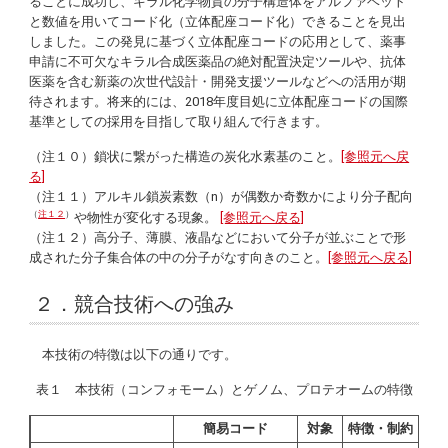
ることに成功し、キラル化学物質の分子構造体をアルファベット
と数値を用いてコード化（立体配座コード化）できることを見出
しました。この発見に基づく立体配座コードの応用として、薬事
申請に不可欠なキラル合成医薬品の絶対配置決定ツールや、抗体
医薬を含む新薬の次世代設計・開発支援ツールなどへの活用が期
待されます。将来的には、2018年度目処に立体配座コードの国際
基準としての採用を目指して取り組んで行きます。
（注１０）鎖状に繋がった構造の炭化水素基のこと。
[参照元へ戻
る]
（注１１）アルキル鎖炭素数（n）が偶数か奇数かにより分子配向
（
注１２
）
や物性が変化する現象。
[参照元へ戻る]
（注１２）高分子、薄膜、液晶などにおいて分子が並ぶことで形
成された分子集合体の中の分子がなす向きのこと。
[参照元へ戻る]
２．競合技術への強み
本技術の特徴は以下の通りです。
表１ 本技術（コンフォモーム）とゲノム、プロテオームの特徴
簡易コード
対象
特徴・制約