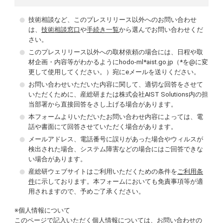
技術相談など、このプレスリリース以外へのお問い合わせ
は、
技術相談窓口
や
手続き一覧
から選んでお問い合わせくだ
さい。
このプレスリリース以外への取材依頼の場合には、日程や取
材企画・内容等がわかるようにhodo-ml*aist.go.jp（*を@に変
更して使用してください。）宛にeメールを送りください。
お問い合わせいただいた内容に関して、適切な回答をさせて
いただくために、産総研または株式会社AIST Solutions内の担
当部署から直接回答をさし上げる場合があります。
本フォームよりいただいたお問い合わせ内容によっては、電
話や書面にて回答させていただく場合があります。
メールアドレス、電話番号に誤りがあった場合やウィルスが
検出された場合、システム障害などの場合にはご回答できな
い場合があります。
産総研ウェブサイトはご利用いただくための条件を
ご利用条
件
に示しております。本フォームにおいても免責事項等が適
用されますので、予めご了承ください。
※個人情報について
このページで記入いただく個人情報については、お問い合わせの