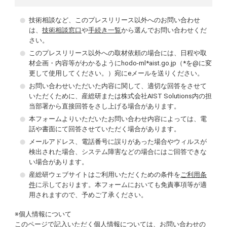
技術相談など、このプレスリリース以外へのお問い合わせ
は、
技術相談窓口
や
手続き一覧
から選んでお問い合わせくだ
さい。
このプレスリリース以外への取材依頼の場合には、日程や取
材企画・内容等がわかるようにhodo-ml*aist.go.jp（*を@に変
更して使用してください。）宛にeメールを送りください。
お問い合わせいただいた内容に関して、適切な回答をさせて
いただくために、産総研または株式会社AIST Solutions内の担
当部署から直接回答をさし上げる場合があります。
本フォームよりいただいたお問い合わせ内容によっては、電
話や書面にて回答させていただく場合があります。
メールアドレス、電話番号に誤りがあった場合やウィルスが
検出された場合、システム障害などの場合にはご回答できな
い場合があります。
産総研ウェブサイトはご利用いただくための条件を
ご利用条
件
に示しております。本フォームにおいても免責事項等が適
用されますので、予めご了承ください。
※個人情報について
このページで記入いただく個人情報については、お問い合わせの