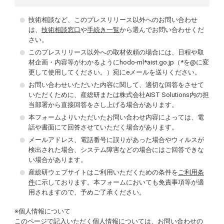
技術相談など、このプレスリリース以外へのお問い合わせ
は、
技術相談窓口
や
手続き一覧
から選んでお問い合わせくだ
さい。
このプレスリリース以外への取材依頼の場合には、日程や取
材企画・内容等がわかるようにhodo-ml*aist.go.jp（*を@に変
更して使用してください。）宛にeメールを送りください。
お問い合わせいただいた内容に関して、適切な回答をさせて
いただくために、産総研または株式会社AIST Solutions内の担
当部署から直接回答をさし上げる場合があります。
本フォームよりいただいたお問い合わせ内容によっては、電
話や書面にて回答させていただく場合があります。
メールアドレス、電話番号に誤りがあった場合やウィルスが
検出された場合、システム障害などの場合にはご回答できな
い場合があります。
産総研ウェブサイトはご利用いただくための条件を
ご利用条
件
に示しております。本フォームにおいても免責事項等が適
用されますので、予めご了承ください。
※個人情報について
このページで記入いただく個人情報については、お問い合わせの