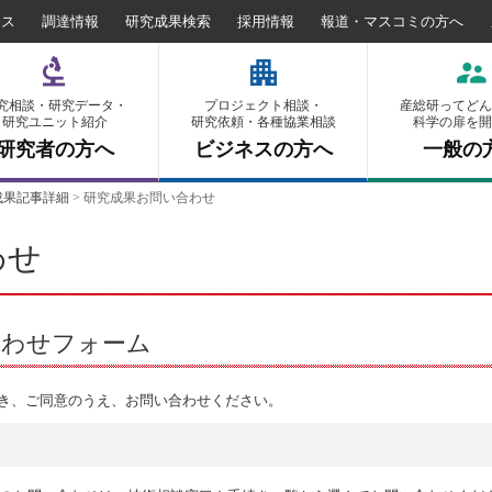
セス
調達情報
研究成果検索
採用情報
報道・マスコミの方へ
究相談・研究データ・
プロジェクト相談・
産総研ってどん
研究ユニット紹介
研究依頼・各種協業相談
科学の扉を開
研究者の方へ
ビジネスの方へ
一般の
成果記事詳細
>
研究成果お問い合わせ
わせ
合わせフォーム
き、ご同意のうえ、お問い合わせください。