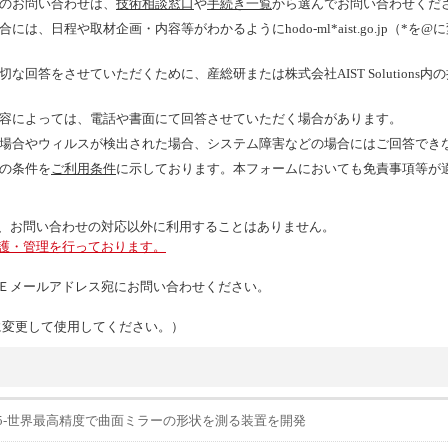
のお問い合わせは、
技術相談窓口
や
手続き一覧
から選んでお問い合わせくだ
は、日程や取材企画・内容等がわかるようにhodo-ml*aist.go.jp（*
回答をさせていただくために、産総研または株式会社AIST Solutions
容によっては、電話や書面にて回答させていただく場合があります。
場合やウィルスが検出された場合、システム障害などの場合にはご回答でき
の条件を
ご利用条件
に示しております。本フォームにおいても免責事項等が
、お問い合わせの対応以外に利用することはありません。
護・管理を行っております。
Ｅメールアドレス宛にお問い合わせください。
（*を@に変更して使用してください。）
15-世界最高精度で曲面ミラーの形状を測る装置を開発