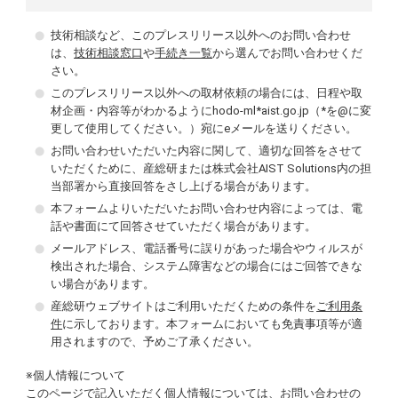
技術相談など、このプレスリリース以外へのお問い合わせ
は、
技術相談窓口
や
手続き一覧
から選んでお問い合わせくだ
さい。
このプレスリリース以外への取材依頼の場合には、日程や取
材企画・内容等がわかるようにhodo-ml*aist.go.jp（*を@に変
更して使用してください。）宛にeメールを送りください。
お問い合わせいただいた内容に関して、適切な回答をさせて
いただくために、産総研または株式会社AIST Solutions内の担
当部署から直接回答をさし上げる場合があります。
本フォームよりいただいたお問い合わせ内容によっては、電
話や書面にて回答させていただく場合があります。
メールアドレス、電話番号に誤りがあった場合やウィルスが
検出された場合、システム障害などの場合にはご回答できな
い場合があります。
産総研ウェブサイトはご利用いただくための条件を
ご利用条
件
に示しております。本フォームにおいても免責事項等が適
用されますので、予めご了承ください。
※個人情報について
このページで記入いただく個人情報については、お問い合わせの