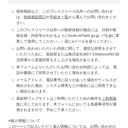
技術相談など、このプレスリリース以外へのお問い合わせ
は、
技術相談窓口
や
手続き一覧
から選んでお問い合わせくだ
さい。
このプレスリリース以外への取材依頼の場合には、日程や取
材企画・内容等がわかるようにhodo-ml*aist.go.jp（*を@に変
更して使用してください。）宛にeメールを送りください。
お問い合わせいただいた内容に関して、適切な回答をさせて
いただくために、産総研または株式会社AIST Solutions内の担
当部署から直接回答をさし上げる場合があります。
本フォームよりいただいたお問い合わせ内容によっては、電
話や書面にて回答させていただく場合があります。
メールアドレス、電話番号に誤りがあった場合やウィルスが
検出された場合、システム障害などの場合にはご回答できな
い場合があります。
産総研ウェブサイトはご利用いただくための条件を
ご利用条
件
に示しております。本フォームにおいても免責事項等が適
用されますので、予めご了承ください。
※個人情報について
このページで記入いただく個人情報については、お問い合わせの