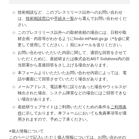
技術相談など、このプレスリリース以外へのお問い合わせ
は、
技術相談窓口
や
手続き一覧
から選んでお問い合わせくだ
さい。
このプレスリリース以外への取材依頼の場合には、日程や取
材企画・内容等がわかるようにhodo-ml*aist.go.jp（*を@に変
更して使用してください。）宛にeメールを送りください。
お問い合わせいただいた内容に関して、適切な回答をさせて
いただくために、産総研または株式会社AIST Solutions内の担
当部署から直接回答をさし上げる場合があります。
本フォームよりいただいたお問い合わせ内容によっては、電
話や書面にて回答させていただく場合があります。
メールアドレス、電話番号に誤りがあった場合やウィルスが
検出された場合、システム障害などの場合にはご回答できな
い場合があります。
産総研ウェブサイトはご利用いただくための条件を
ご利用条
件
に示しております。本フォームにおいても免責事項等が適
用されますので、予めご了承ください。
※個人情報について
このページで記入いただく個人情報については、お問い合わせの