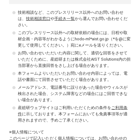
技術相談など、このプレスリリース以外へのお問い合わせ
は、
技術相談窓口
や
手続き一覧
から選んでお問い合わせくだ
さい。
このプレスリリース以外への取材依頼の場合には、日程や取
材企画・内容等がわかるようにhodo-ml*aist.go.jp（*を@に変
更して使用してください。）宛にeメールを送りください。
お問い合わせいただいた内容に関して、適切な回答をさせて
いただくために、産総研または株式会社AIST Solutions内の担
当部署から直接回答をさし上げる場合があります。
本フォームよりいただいたお問い合わせ内容によっては、電
話や書面にて回答させていただく場合があります。
メールアドレス、電話番号に誤りがあった場合やウィルスが
検出された場合、システム障害などの場合にはご回答できな
い場合があります。
産総研ウェブサイトはご利用いただくための条件を
ご利用条
件
に示しております。本フォームにおいても免責事項等が適
用されますので、予めご了承ください。
※個人情報について
このページで記入いただく個人情報については、お問い合わせの