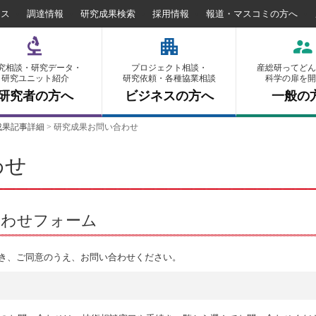
セス
調達情報
研究成果検索
採用情報
報道・マスコミの方へ
究相談・研究データ・
プロジェクト相談・
産総研ってどん
研究ユニット紹介
研究依頼・各種協業相談
科学の扉を開
研究者の方へ
ビジネスの方へ
一般の
成果記事詳細
>
研究成果お問い合わせ
わせ
合わせフォーム
き、ご同意のうえ、お問い合わせください。