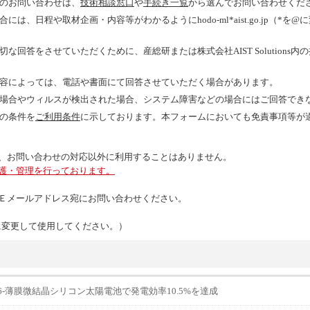
のお問い合わせは、
技術相談窓口
や
手続き一覧
から選んでお問い合わせくだ
は、日程や取材企画・内容等がわかるようにhodo-ml*aist.go.jp（*
回答をさせていただくために、産総研または株式会社AIST Solutions
容によっては、電話や書面にて回答させていただく場合があります。
場合やウィルスが検出された場合、システム障害などの場合にはご回答でき
の条件を
ご利用条件
に示しております。本フォームにおいても免責事項等が
、お問い合わせの対応以外に利用することはありません。
護・管理を行っております。
Ｅメールアドレス宛にお問い合わせください。
（*を@に変更して使用してください。）
76-薄膜微結晶シリコン太陽電池で発電効率10.5%を達成