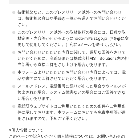
技術相談など、このプレスリリース以外へのお問い合わせ
は、
技術相談窓口
や
手続き一覧
から選んでお問い合わせくだ
さい。
このプレスリリース以外への取材依頼の場合には、日程や取
材企画・内容等がわかるようにhodo-ml*aist.go.jp（*を@に変
更して使用してください。）宛にeメールを送りください。
お問い合わせいただいた内容に関して、適切な回答をさせて
いただくために、産総研または株式会社AIST Solutions内の担
当部署から直接回答をさし上げる場合があります。
本フォームよりいただいたお問い合わせ内容によっては、電
話や書面にて回答させていただく場合があります。
メールアドレス、電話番号に誤りがあった場合やウィルスが
検出された場合、システム障害などの場合にはご回答できな
い場合があります。
産総研ウェブサイトはご利用いただくための条件を
ご利用条
件
に示しております。本フォームにおいても免責事項等が適
用されますので、予めご了承ください。
※個人情報について
このページで記入いただく個人情報については、お問い合わせの