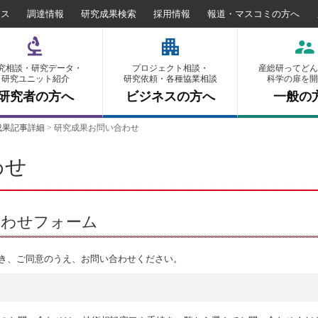
セス
調達情報
研究成果検索
採用情報
報道・マスコミの方へ
究相談・研究データ・
プロジェクト相談・
産総研ってどん
研究ユニット紹介
研究依頼・各種協業相談
科学の扉を開
研究者の方へ
ビジネスの方へ
一般の
成果記事詳細
>
研究成果お問い合わせ
わせ
合わせフォーム
き、ご同意のうえ、お問い合わせください。