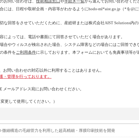
のお問い合わせは、
技術相談窓口
や
手続き一覧
から選んでお問い合わせくだ
は、日程や取材企画・内容等がわかるようにhodo-ml*aist.go.jp（*
回答をさせていただくために、産総研または株式会社AIST Solutions
容によっては、電話や書面にて回答させていただく場合があります。
場合やウィルスが検出された場合、システム障害などの場合にはご回答でき
の条件を
ご利用条件
に示しております。本フォームにおいても免責事項等が
、お問い合わせの対応以外に利用することはありません。
護・管理を行っております。
Ｅメールアドレス宛にお問い合わせください。
（*を@に変更して使用してください。）
48-微細構造の毛細管力を利用した超高精細・厚膜印刷技術を開発