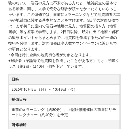
験のない方、岩石の見方に不安がある方など、地質調査の基本で
ある踏査に関し、大学で充分な経験が積めなかった方もいらっし
ゃいます。この研修では、事前にe-ラーニングなどで地質調査の準
備や地質図に関する基本的なことを学びます。5日間の対面研修で
は、まず初日に室内で岩石や地層の見方、地質図の描き方（地質
図学）等を座学で学習します。2日目以降、野外に出て地層・岩石
の観察ポイントからまとめまで、地質図を作成するための一連の
技術を習得します。対面研修は少人数でマンツーマンに近い形で
の研修となります。
※今回は特に企業の地質初心者が対象となります。
※経験者（卒論等で地質図を作成したことがある方）向け：初級ク
ラス（第2回）は10月下旬を予定しています。
日時
2026年10月5日（月）～ 10月9日（金）
補備日程
事前のe-ラーニング（約80分）、上記研修開催日の前週にリモ
ートレクチャー（約40分）を予定
研修場所