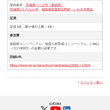
室内座学：
茨城県つくば市（産総研）
茨城県ひたちなか市
、
福島県双葉郡広野町・いわき市周辺
定員
定員 6名（最小催行人数：4名）
参加費
産総研コンソーシアム「地質人材育成コンソーシアム」に86口
（1口1000円）の会費が必要です。
詳細URL
https://www.gsj.jp/geoschool/geotraining/2026-1-2.html
イベント一覧へ
公式SNS