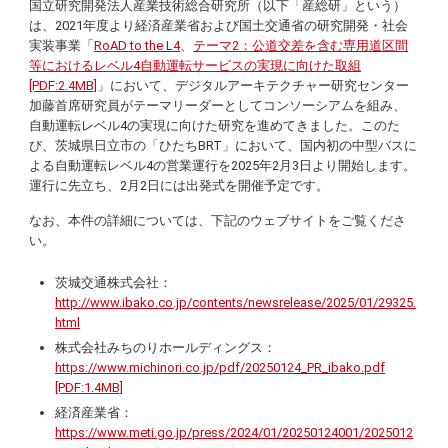
国立研究開発法人産業技術総合研究所（以下「産総研」という）
は、2021年度より経済産業省および国土交通省の研究開発・社会
実装事業「
RoAD to the L4
、
テーマ2：公道交差を含む専用道区間
等におけるレベル4自動運転サービスの実現に向けた取組
[PDF:2.4MB]
」において、デジタルアーキテクチャー研究センター
加藤首席研究員がテーマリーダーとしてコンソーシアムを組み、
自動運転レベル4の実現に向けた研究を進めてきました。このた
び、茨城県日立市の「ひたちBRT」において、国内初の中型バスに
よる自動運転レベル4の営業運行を2025年2月3日より開始します。
運行に先立ち、2月2日には出発式を開催予定です。
なお、本件の詳細については、下記のウェブサイトをご覧くださ
い。
茨城交通株式会社：
http://www.ibako.co.jp/contents/newsrelease/2025/01/29325.
html
株式会社みちのりホールディングス：
https://www.michinori.co.jp/pdf/20250124_PR_ibako.pdf
[PDF:1.4MB]
経済産業省：
https://www.meti.go.jp/press/2024/01/20250124001/2025012