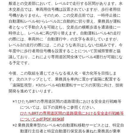
般道との交差部において、レベル2で走行する区間があります。水
木交差点では、車両用信号機は設置されていますが、歩行者用信
号機がありません。そのため、この交差点前では、一時停止後に
自動運転レベル4からレベル2に自動的に切り替え、乗務員が運転
者となって手動介入を可能とし、交差点の横断歩道を通過後に一
時停止し、レベル4に再び切り替えます。自動運転レベル4の走行
の際には、車両外に「自動運行中」の文字を表示していますが、
レベル2の走行の際には、このような表示はしない仕組みです。今
年度中に歩行者用信号機を設置することについて茨城県警察と協
議しており、これにより専用道区間全体でレベル4運行が可能にな
る予定です。
今後、この取組を通じてさらなる省人化・省力化等を目指しま
す。次のステップとして、乗務員を車内に置かず遠隔に配置する
「遠隔監視型」※3のレベル4自動運転サービスの実現に向け、技術
開発を進めてまいります。
※1 ひたちBRTの専用道区間の道路環境における安全走行戦略等
については、以下の資料をご参照ください。
ひたちBRTの専用道区間の道路環境における安全走行戦略等
について.pdf [PDF:835KB]
※2 乗務員乗車型のレベル4の自動運転移動サービスとは、特定自
動運行主任者と特定自動運行保安員を兼ねた乗務員が乗車