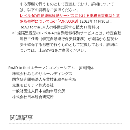
する形態で行うものとして定義しており、詳細について
は、以下の資料をご参照ください。
レベル4の自動運転移動サービスにおける乗務員乗車型と遠
隔監視型について.pdf [PDF:500KB]
（2023年11月30日：
RoAD to the L4 人の移動に関する拡大TF資料5）
※3 遠隔監視型のレベル4の自動運転移動サービスとは、特定自動
運行主任者（特定自動運行保安員兼務）が遠隔から監視や
安全確保する形態で行うものとして定義しており、詳細に
ついては、上記の※2をご参照ください。
RoAD to the L4 テーマ2 コンソーシアム 参画団体
株式会社みちのりホールディングス
国立研究開発法人産業技術総合研究所
先進モビリティ株式会社
一般財団法人日本自動車研究所
株式会社日本総合研究所
関連記事