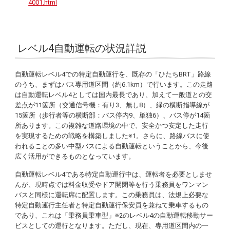
4001.html
レベル4自動運転の状況詳説
自動運転レベル4での特定自動運行を、既存の「ひたちBRT」路線
のうち、まずはバス専用道区間（約6.1km）で行います。この走路
は自動運転レベル4としては国内最長であり、加えて一般道との交
差点が11箇所（交通信号機：有り3、無し8）、緑の横断指導線が
15箇所（歩行者等の横断部：バス停内9、単独6）、バス停が14箇
所あります。この複雑な道路環境の中で、安全かつ安定した走行
を実現するための戦略を構築しました※1。さらに、路線バスに使
われることの多い中型バスによる自動運転ということから、今後
広く活用ができるものとなっています。
自動運転レベル4である特定自動運行中は、運転者を必要としませ
んが、現時点では料金収受やドア開閉等を行う乗務員をワンマン
バスと同様に運転席に配置します。この乗務員は、法規上必要な
特定自動運行主任者と特定自動運行保安員を兼ねて乗車するもの
であり、これは「乗務員乗車型」※2のレベル4の自動運転移動サー
ビスとしての運行となります。ただし、現在、専用道区間内の一