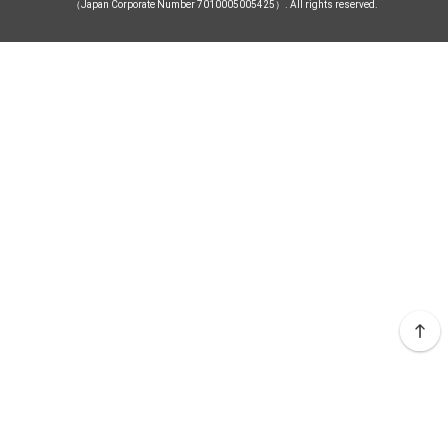
（Japan Corporate Number 7010005005425）. All rights reserved.