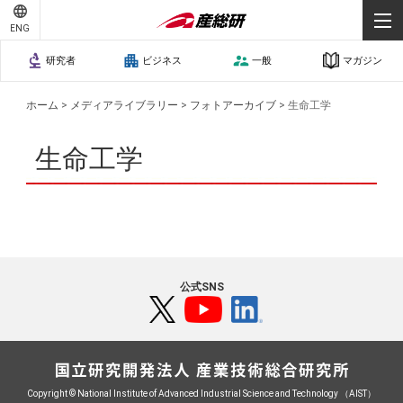
ENG
報道・マスコミの方へ
研究者
ビジネス
一般
マガジン
メディアライブラリー
ホーム
>
メディアライブラリー
>
フォトアーカイブ
>
生命工学
お問い合わせ
生命工学
サイトマップ
ご利用条件
プライバシーポリシー
個人情報保護
公式SNS
Copyright © National Institute of Advanced Industrial Science and Technology （AIST）