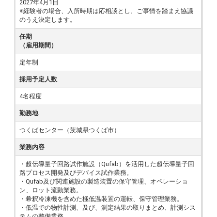
2027年4月1日
※経験者の場合、入所時期は応相談とし、ご事情を踏まえ協議
のうえ決定します。
任期
（雇用期間）
定年制
採用予定人数
4名程度
勤務地
つくばセンター（茨城県つくば市）
業務内容
・超伝導量子回路試作施設（Qufab）を活用した超伝導量子回
路プロセス開発及びデバイス試作業務。
・Qufab及び関連施設の製造装置の保守管理、オペレーショ
ン、ロット流動業務。
・希釈冷凍機を含めた極低温装置の運転、保守管理業務。
・低温での物性計測、及び、測定結果の取りまとめ、計測シス
テムの整備業務