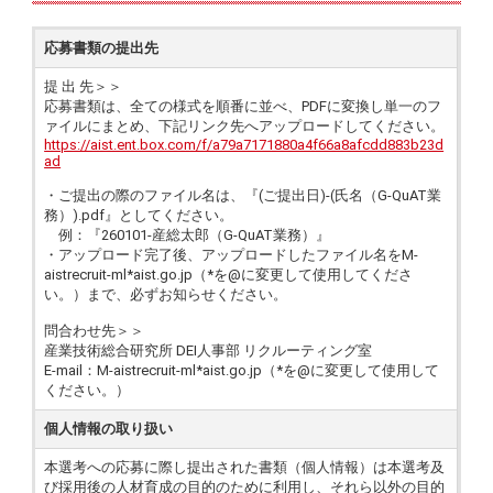
応募書類の提出先
提 出 先＞＞
応募書類は、全ての様式を順番に並べ、PDFに変換し単一のフ
ァイルにまとめ、下記リンク先へアップロードしてください。
https://aist.ent.box.com/f/a79a7171880a4f66a8afcdd883b23d
ad
・ご提出の際のファイル名は、『(ご提出日)-(氏名（G-QuAT業
務）).pdf』としてください。
例：『260101-産総太郎（G-QuAT業務）』
・アップロード完了後、アップロードしたファイル名をM-
aistrecruit-ml*aist.go.jp（*を@に変更して使用してくださ
い。）まで、必ずお知らせください。
問合わせ先＞＞
産業技術総合研究所 DEI人事部 リクルーティング室
E-mail：M-aistrecruit-ml*aist.go.jp（*を@に変更して使用して
ください。）
個人情報の取り扱い
本選考への応募に際し提出された書類（個人情報）は本選考及
び採用後の人材育成の目的のために利用し、それら以外の目的