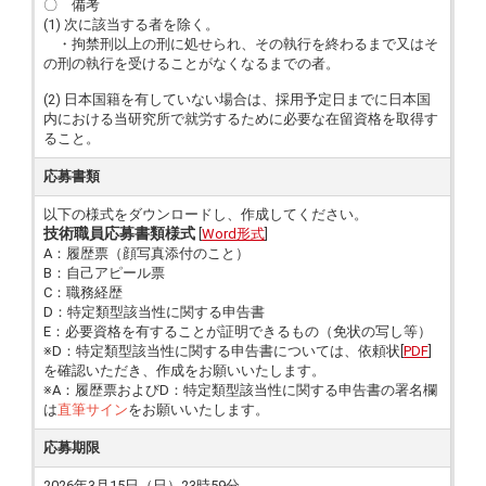
〇 備考
(1) 次に該当する者を除く。
・拘禁刑以上の刑に処せられ、その執行を終わるまで又はそ
の刑の執行を受けることがなくなるまでの者。
(2) 日本国籍を有していない場合は、採用予定日までに日本国
内における当研究所で就労するために必要な在留資格を取得す
ること。
応募書類
以下の様式をダウンロードし、作成してください。
技術職員応募書類様式
[
Word形式
]
A：履歴票（顔写真添付のこと）
B：自己アピール票
C：職務経歴
D：特定類型該当性に関する申告書
E：必要資格を有することが証明できるもの（免状の写し等）
※D：特定類型該当性に関する申告書については、依頼状[
PDF
]
を確認いただき、作成をお願いいたします。
※A：履歴票およびD：特定類型該当性に関する申告書の署名欄
は
直筆サイン
をお願いいたします。
応募期限
2026年3月15日（日）23時59分