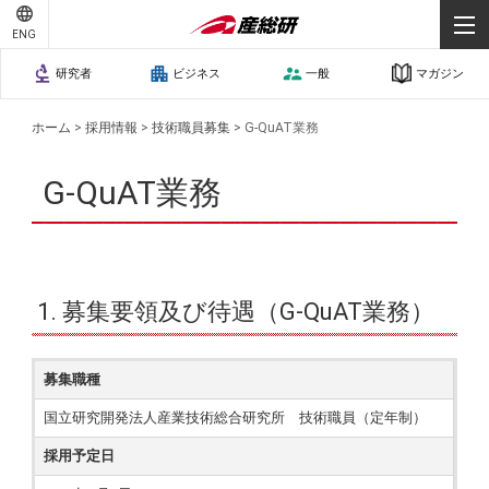
ENG
研究者
ビジネス
一般
マガジン
ホーム
>
採用情報
>
技術職員募集
>
G-QuAT業務
G-QuAT業務
1. 募集要領及び待遇（G-QuAT業務）
募集職種
国立研究開発法人産業技術総合研究所 技術職員（定年制）
採用予定日