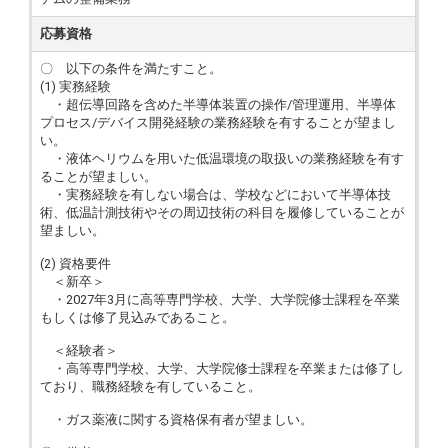
応募資格
〇 以下の条件を満たすこと。
(1) 実務経験
・超伝導回路を含めた半導体装置の操作/管理運用、半導体
プロセス/デバイス開発経験の業務経験を有することが望まし
い。
・液体ヘリウムを用いた低温環境の取扱いの業務経験を有す
ることが望ましい。
・実務経験を有しない場合は、学校などにおいて半導体技
術、低温計測技術やその周辺技術の科目を履修していることが
望ましい。
(2) 資格要件
＜新卒＞
・2027年3月に高等専門学校、大学、大学院修士課程を卒業
もしくは修了見込みであること。
＜経験者＞
・高等専門学校、大学、大学院修士課程を卒業または修了し
ており、職務経験を有していること。
・ガス薬液に関する資格保有者が望ましい。