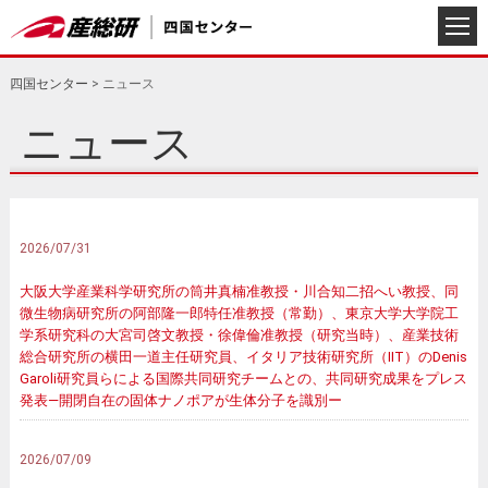
四国センター
>
ニュース
ニュース
2026/07/31
大阪大学産業科学研究所の筒井真楠准教授・川合知二招へい教授、同
微生物病研究所の阿部隆一郎特任准教授（常勤）、東京大学大学院工
学系研究科の大宮司啓文教授・徐偉倫准教授（研究当時）、産業技術
総合研究所の横田一道主任研究員、イタリア技術研究所（IIT）のDenis
Garoli研究員らによる国際共同研究チームとの、共同研究成果をプレス
発表―開閉自在の固体ナノポアが生体分子を識別ー
2026/07/09