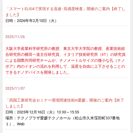
「スマートELISAで実現する迅速･高感度検査」開催のご案内【終了し
ました】
日時：2026年年2月10日（火）
2025/11/26
大阪大学産業科学研究所の教授、東京大学大学院の教授、産業技術総
合研究所の横田一道主任研究員、イタリア技術研究所（IIT）の研究員
による国際共同研究チームが、ナノメートルサイズの微小な孔（ナノ
ポア）内のイオンの流れを利用して、温度を自由に上下させることの
できるナノデバイスを開発しました。
2025/11/07
「四国工業研究会セミナー環境関連技術in愛媛」開催のご案内【終了
しました】
日時：2025年12月16日（火）13:30～15:55
場所：テクノプラザ愛媛テクノホール（松山市久米窪田町337番地
１）、Web