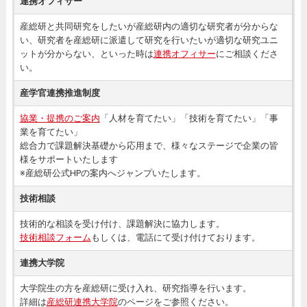
連携オフィサー
産総研と共同研究をしたいが産総研内の適切な研究者が分からな
い、研究者を産総研に派遣して研究を行いたいが適切な研究ユニ
ットが分からない、といった時は
連携オフィサー
にご相談くださ
い。
産学官連携推進制度
協業・提携のご案内
「人材を育てたい」「技術を育てたい」「事
業を育てたい」
総合力で課題解決基礎から応用まで、様々なステージで企業の皆
様をサポートいたします
※産総研公式HPの案内へジャンプいたします。
技術相談
技術的な相談を受け付け、課題解決に協力します。
技術相談フォーム
もしくは、電話にて受け付けております。
連携大学院
大学院生の方を産総研に受け入れ、研究指導を行います。
詳細は
産総研連携大学院
のページをご参照ください。