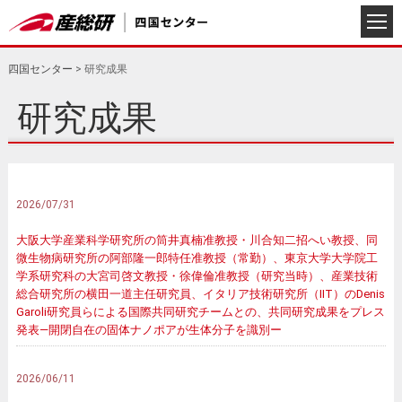
四国センター
>
研究成果
研究成果
2026/07/31
大阪大学産業科学研究所の筒井真楠准教授・川合知二招へい教授、同
微生物病研究所の阿部隆一郎特任准教授（常勤）、東京大学大学院工
学系研究科の大宮司啓文教授・徐偉倫准教授（研究当時）、産業技術
総合研究所の横田一道主任研究員、イタリア技術研究所（IIT）のDenis
Garoli研究員らによる国際共同研究チームとの、共同研究成果をプレス
発表―開閉自在の固体ナノポアが生体分子を識別ー
2026/06/11