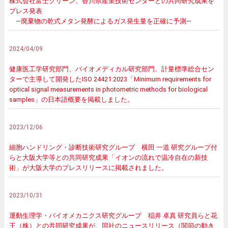
株式会社富士クリーン、香川県産業技術センターとの共同研究成果を
プレス発表
―廃棄物の乾式メタン発酵によるガス発生量を正確に予測―
2024/04/09
健康医工学研究部門、バイオメディカル研究部門、計量標準総合セン
ターで主導して開発したISO 24421:2023「Minimum requirements for
optical signal measurements in photometric methods for biological
samples」の日本語概要を掲載しました。
2023/12/06
細胞ハンドリング・診断技術研究グループ 横田 一道 研究グループ付
らと大阪大学等との共同研究成果「イオンの流れで温冷自在の新技
術」が大阪大学のプレスリリースに掲載されました。
2023/10/31
運動生理学・バイオメカニクス研究グループ 稲井 卓真 研究員らと花
王（株）との共同研究成果が、同社のニュースリリース（関節の動き