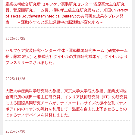
産業技術総合研究所 セルフケア実装研究センター 浅原亮太主任研究
員、菅原順研究チーム長、樽味孝上級主任研究員らと、米国University
of Texas Southwestern Medical Centerとの共同研究成果をプレス発
表 －運動をすると認知課題中の脳活動が変化する－
2026/05/25
セルフケア実装研究センター 生体・運動機能研究チーム（研究チーム
長：藤本 雅大）と株式会社ダイセルの共同研究成果が、ダイセルより
プレスリリースされました。
2025/11/26
大阪大学産業科学研究所の教授、東京大学大学院の教授、産業技術総
合研究所の横田一道主任研究員、イタリア技術研究所（IIT）の研究員
による国際共同研究チームが、ナノメートルサイズの微小な孔（ナノ
ポア）内のイオンの流れを利用して、温度を自由に上下させることの
できるナノデバイスを開発しました。
2025/07/30