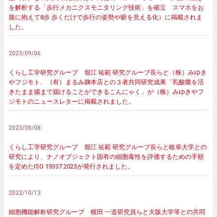
を解析する「歩行メカニクスモニタリング技術」を確立 スマホをお
腹に抱えて8歩 歩くだけで歩行の姿勢や癖を見える化）に掲載されま
した。
2023/09/06
くらし工学研究グループ 堀江 祐範 研究グループ長らと（株）みゆき
やフジモト、（有）まるみ麹本店との３者共同研究成果「乳酸菌を活
きたまま腸まで届けることができるこんにゃく」が（株）みゆきやフ
ジモトのニュースレターに掲載されました。
2023/08/08
くらし工学研究グループ 堀江 祐範 研究グループ長らと岐阜大学との
研究により、ナノオブジェクト固有の細胞毒性を評価するための手順
を定めたISO 19337:2023が発行されました。
2022/10/13
細胞機能解析研究グループ 横田 一道研究員らと大阪大学等との共同