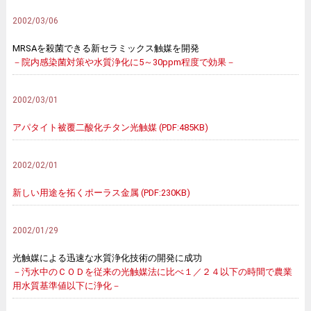
2002/03/06
MRSAを殺菌できる新セラミックス触媒を開発
－院内感染菌対策や水質浄化に5～30ppm程度で効果－
2002/03/01
アパタイト被覆二酸化チタン光触媒 (PDF:485KB)
2002/02/01
新しい用途を拓くポーラス金属 (PDF:230KB)
2002/01/29
光触媒による迅速な水質浄化技術の開発に成功
－汚水中のＣＯＤを従来の光触媒法に比べ１／２４以下の時間で農業
用水質基準値以下に浄化－