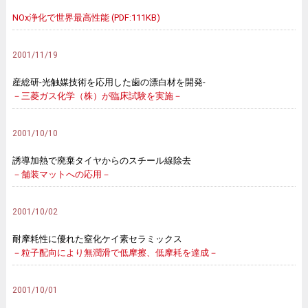
NOx浄化で世界最高性能 (PDF:111KB)
2001/11/19
産総研-光触媒技術を応用した歯の漂白材を開発-
－三菱ガス化学（株）が臨床試験を実施－
2001/10/10
誘導加熱で廃棄タイヤからのスチール線除去
－舗装マットへの応用－
2001/10/02
耐摩耗性に優れた窒化ケイ素セラミックス
－粒子配向により無潤滑で低摩擦、低摩耗を達成－
2001/10/01