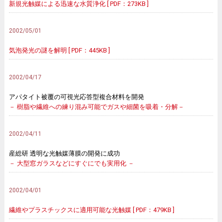
新規光触媒による迅速な水質浄化 [ PDF：273KB ]
2002/05/01
気泡発光の謎を解明 [ PDF：445KB ]
2002/04/17
アパタイト被覆の可視光応答型複合材料を開発
－ 樹脂や繊維への練り混み可能でガスや細菌を吸着・分解－
2002/04/11
産総研 透明な光触媒薄膜の開発に成功
－ 大型窓ガラスなどにすぐにでも実用化 －
2002/04/01
繊維やプラスチックスに適用可能な光触媒 [ PDF：479KB ]