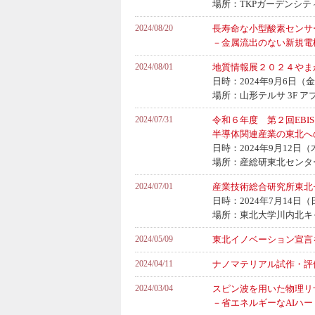
場所：TKPガーデンシティ
2024/08/20
長寿命な小型酸素センサ
－金属流出のない新規電
2024/08/01
地質情報展２０２４やまが
日時：2024年9月6日（金）
場所：山形テルサ 3F ア
2024/07/31
令和６年度 第２回EBI
半導体関連産業の東北へ
日時：2024年9月12日（
場所：産総研東北センタ
2024/07/01
産業技術総合研究所東北セ
日時：2024年7月14日（
場所：東北大学川内北キ
2024/05/09
東北イノベーション宣言
2024/04/11
ナノマテリアル試作・評価
2024/03/04
スピン波を用いた物理リ
－省エネルギーなAIハ