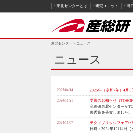
本文へ
東北センターとは
研究ユニット
研
東北センター
>
ニュース
ニュース
2025/04/14
2025年（令和7年）4
2024/11/21
受賞のお知らせ（TOHO
産総研東北センターがTO
優秀賞を受賞しました。
2024/11/07
テクノブリッジフェアi
日時：2024年12月4日（