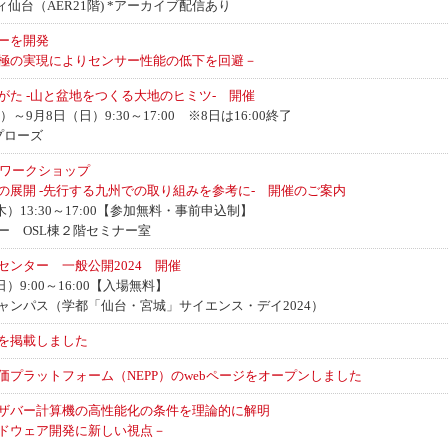
仙台（AER21階) *アーカイブ配信あり
ーを開発
極の実現によりセンサー性能の低下を回避－
た -山と盆地をつくる大地のヒミツ- 開催
～9月8日（日）9:30～17:00 ※8日は16:00終了
プローズ
Sワークショップ
の展開 -先行する九州での取り組みを参考に- 開催のご案内
木）13:30～17:00【参加無料・事前申込制】
ー OSL棟２階セミナー室
ンター 一般公開2024 開催
日）9:00～16:00【入場無料】
ャンパス（学都「仙台・宮城」サイエンス・デイ2024）
を掲載しました
プラットフォーム（NEPP）のwebページをオープンしました
ザバー計算機の高性能化の条件を理論的に解明
ードウェア開発に新しい視点－