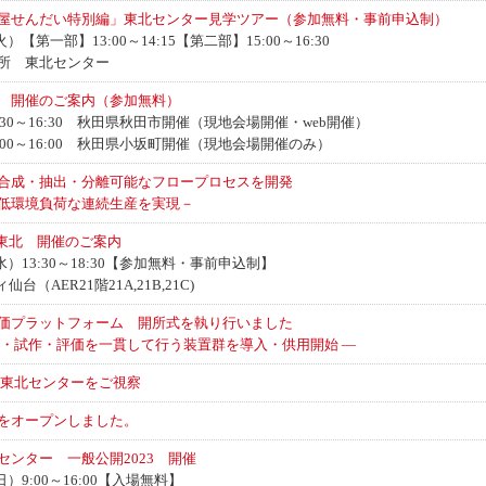
屋せんだい特別編」東北センター見学ツアー（参加無料・事前申込制）
）【第一部】13:00～14:15【第二部】15:00～16:30
所 東北センター
 開催のご案内（参加無料）
3:30～16:30 秋田県秋田市開催（現地会場開催・web開催）
13:00～16:00 秋田県小坂町開催（現地会場開催のみ）
合成・抽出・分離可能なフロープロセスを開発
低環境負荷な連続生産を実現－
n東北 開催のご案内
水）13:30～18:30【参加無料・事前申込制】
（AER21階21A,21B,21C)
価プラットフォーム 開所式を執り行いました
計・試作・評価を一貫して行う装置群を導入・供用開始 ―
が東北センターをご視察
をオープンしました。
ンター 一般公開2023 開催
日）9:00～16:00【入場無料】