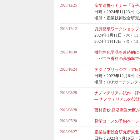
2023/12/25
産学連携セミナー「寺子
日時：2024年1月23日（火
場所：産業技術総合研究
2023/12/12
資源循環ワークショップ
2024年1月11日（木）1
2024年1月12日（金）
2023/10/30
機能性化学品を連続的に
－バニラ香料の高効率で
2023/10/24
テクノブリッジフェアi
日時：2023年12月6日（
場所：TKPガーデンシティ仙台
2023/08/28
ナノマテリアル試作・評
― ナノマテリアルの設
2023/08/28
西村康稔 経済産業大臣
2023/07/20
見学コースの予約ページ
2023/06/27
産業技術総合研究所東北セ
日時：2023年7月16日（