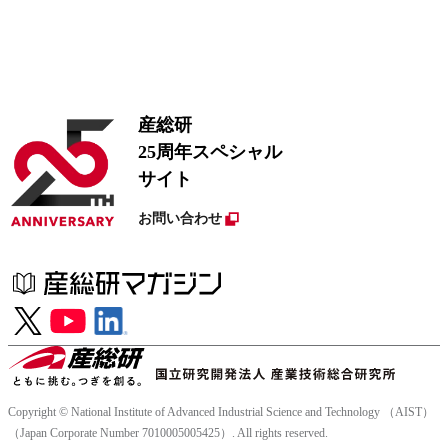
産総研
25周年スペシャル
サイト
お問い合わせ
Copyright © National Institute of Advanced Industrial Science and Technology （AIST）
（Japan Corporate Number 7010005005425）. All rights reserved.