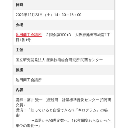
日時
2023年12月23日（土）14：30～16：00
会場
池田商工会議所
２階会議室C+D 大阪府池田市城南1丁
目1番1号
主催
国立研究開発法人 産業技術総合研究所 関西センター
後援
池田商工会議所
内容
講師：藤井 賢一 （産総研 計量標準普及センター 招聘研
究員）
講演：「知っていると自慢できる!?『キログラム』の秘
密!
〜原器から物理定数へ、130年間変わらなかった
単位の進化〜」