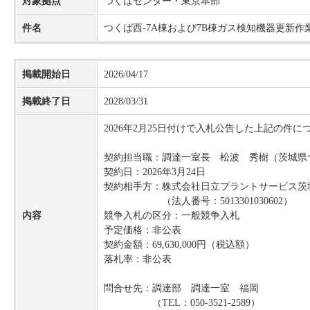
対象拠点
つくばセンター・東京本部
件名
つくば西-7A棟および7B棟ガス検知機器更新
掲載開始日
2026/04/17
掲載終了日
2028/03/31
2026年2月25日付けで入札公告した上記の
契約担当職：調達一室長 松波 秀樹（茨城県つく
契約日：2026年3月24日
契約相手方：株式会社日立プラントサービス茨城支
（法人番号：5013301030602）
内容
競争入札の区分：一般競争入札
予定価格：非公表
契約金額：69,630,000円（税込額）
落札率：非公表
問合せ先：調達部 調達一室 福岡
（TEL：050-3521-2589）