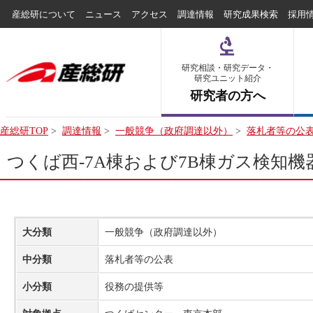
産総研について
ニュース
アクセス
調達情報
研究成果検索
採用
研究相談・研究データ・
研究ユニット紹介
研究者の方へ
産総研TOP
>
調達情報
>
一般競争（政府調達以外）
>
落札者等の公
つくば西-7A棟および7B棟ガス検知機
大分類
一般競争（政府調達以外）
中分類
落札者等の公表
小分類
役務の提供等