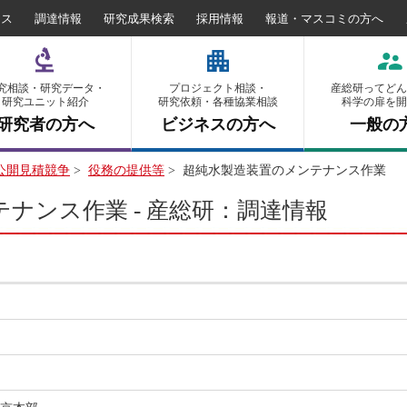
セス
調達情報
研究成果検索
採用情報
報道・マスコミの方へ
究相談・研究データ・
プロジェクト相談・
産総研ってどん
研究ユニット紹介
研究依頼・各種協業相談
科学の扉を開
研究者の方へ
ビジネスの方へ
一般の
公開見積競争
>
役務の提供等
>
超純水製造装置のメンテナンス作業
ナンス作業 - 産総研：調達情報