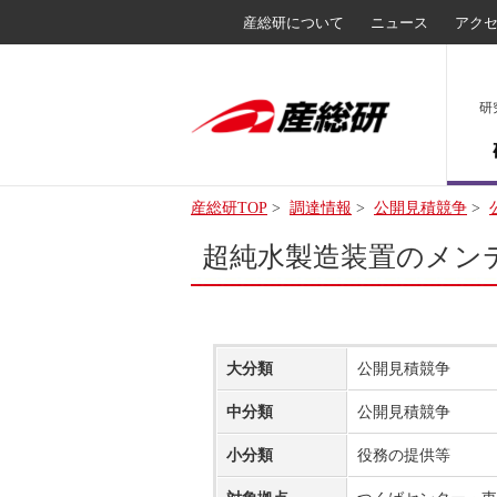
産総研について
ニュース
アク
研
産総研TOP
>
調達情報
>
公開見積競争
>
超純水製造装置のメンテ
大分類
公開見積競争
中分類
公開見積競争
小分類
役務の提供等