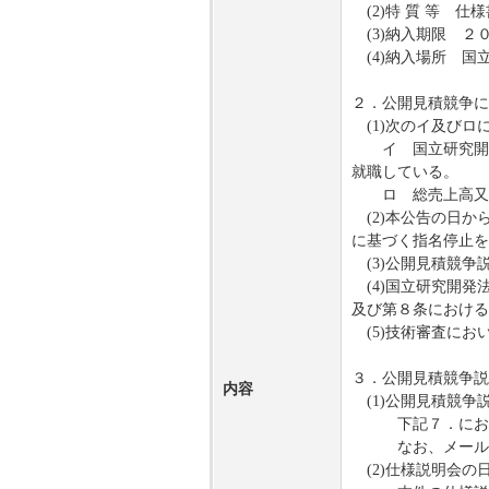
(2)特 質 等 仕
(3)納入期限 ２
(4)納入場所 国
２．公開見積競争に
(1)次のイ及びロ
イ 国立研究開発
就職している。
ロ 総売上高又は
(2)本公告の日か
に基づく指名停止を
(3)公開見積競争
(4)国立研究開発
及び第８条における
(5)技術審査にお
３．公開見積競争説
内容
(1)公開見積競争
下記７．におい
なお、メールによ
(2)仕様説明会の