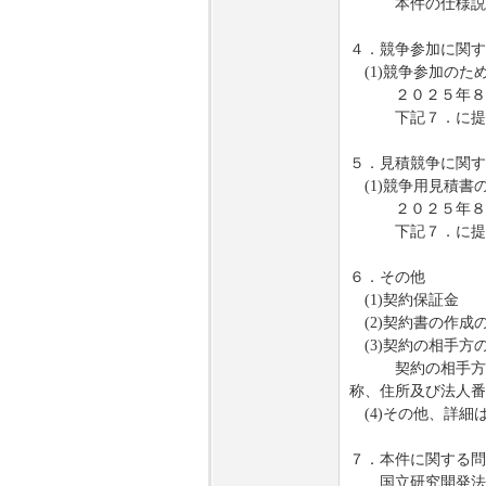
本件の仕様説明
４．競争参加に関す
(1)競争参加のた
２０２５年８月
下記７．に提出す
５．見積競争に関す
(1)競争用見積書
２０２５年８月
下記７．に提出
６．その他
(1)契約保証金
(2)契約書の作
(3)契約の相手方
契約の相手方に決
称、住所及び法人番
(4)その他、詳細
７．本件に関する問
国立研究開発法人