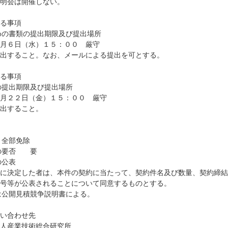
会は開催しない。
る事項
めの書類の提出期限及び提出場所
６日（水）１５：００ 厳守
ること。なお、メールによる提出を可とする。
る事項
の提出期限及び提出場所
２２日（金）１５：００ 厳守
すること。
 全部免除
成の要否 要
の公表
定した者は、本件の契約に当たって、契約件名及び数量、契約締結
号等が公表されることについて同意するものとする。
は公開見積競争説明書による。
い合わせ先
産業技術総合研究所