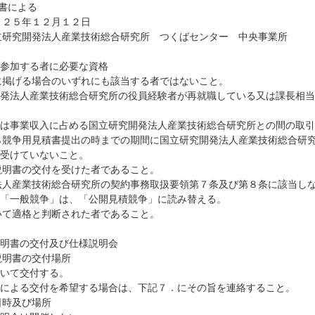
様書による
０２５年１２月１２日
立研究開発法人産業技術総合研究所 つくばセンター 中央事業所
参加する者に必要な資格
に掲げる場合のいずれにも該当する者ではないこと。
法人産業技術総合研究所の役員経験者が再就職している又は課長相当
事業収入に占める国立研究開発法人産業技術総合研究所との間の取引
ら競争用見積書提出の時までの期間に国立研究開発法人産業技術総合研
受けていないこと。
説明書の交付を受けた者であること。
法人産業技術総合研究所の契約事務取扱要領第７条及び第８条に該当し
「一般競争」は、「公開見積競争」に読み替える。
いて適格と判断された者であること。
明書の交付及び仕様説明会
説明書の交付場所
て交付する。
る交付を希望する場合は、下記７．にその旨を連絡すること。
日時及び場所