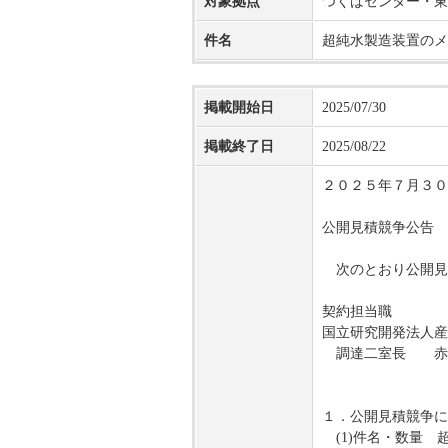
対象拠点
つくばセンター・東
件名
超純水製造装置のメ
掲載開始日
2025/07/30
掲載終了日
2025/08/22
２０２５年７月３０
公開見積競争公告
次のとおり公開見
契約担当職
国立研究開発法人産
調達二室長 赤
１．公開見積競争に
(1)件名・数量 