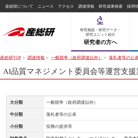
産総研について
ニュース
アクセス
調達情報
研究成果検索
採用
研究相談・研究データ・
研究ユニット紹介
研究者の方へ
産総研TOP
>
調達情報
>
一般競争（政府調達以外）
>
落札者等の公
AI品質マネジメント委員会等運営支援
大分類
一般競争（政府調達以外）
中分類
落札者等の公表
小分類
役務の提供等