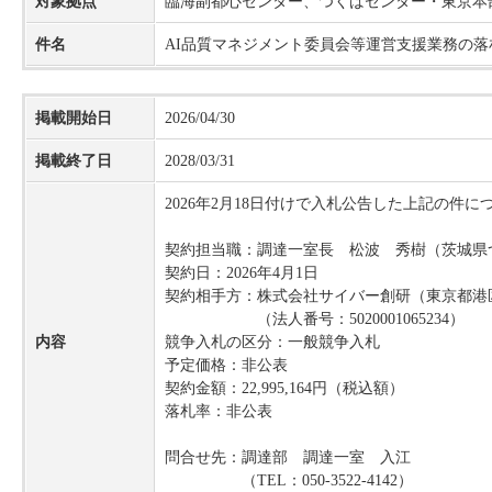
対象拠点
臨海副都心センター、
つくばセンター・東京本
件名
AI品質マネジメント委員会等運営支援業務の落
掲載開始日
2026/04/30
掲載終了日
2028/03/31
2026年2月18日付けで入札公告した上記の
契約担当職：調達一室長 松波 秀樹（茨城県つく
契約日：2026年4月1日
契約相手方：株式会社サイバー創研（東京都港区白金
（法人番号：5020001065234）
内容
競争入札の区分：一般競争入札
予定価格：非公表
契約金額：22,995,164円（税込額）
落札率：非公表
問合せ先：調達部 調達一室 入江
（TEL：050-3522-4142）