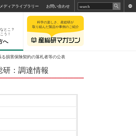
メディアライブラリー
お問い合わせ
科学の楽しさ、産総研が
取り組んだ製品や事例のご紹介
なとこ？
こう！
方へ
係る損害保険契約の落札者等の公表
総研：調達情報