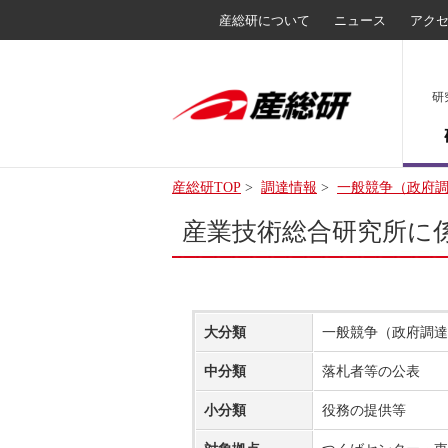
産総研について
ニュース
アク
研
産総研TOP
>
調達情報
>
一般競争（政府
産業技術総合研究所に係
大分類
一般競争（政府調達
中分類
落札者等の公表
小分類
役務の提供等