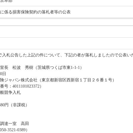
京本部
に係る損害保険契約の落札者等の公表
日付けで入札公告した上記の件について、下記の者が落札しましたので公表い
室長 松波 秀樹（茨城県つくば市東1-1-1）
0日
険ジャパン株式会社（東京都新宿区西新宿１丁目２６番１号）
1101023372）
般競争入札
,680円（非課税）
調達一室 高田
521-0389）