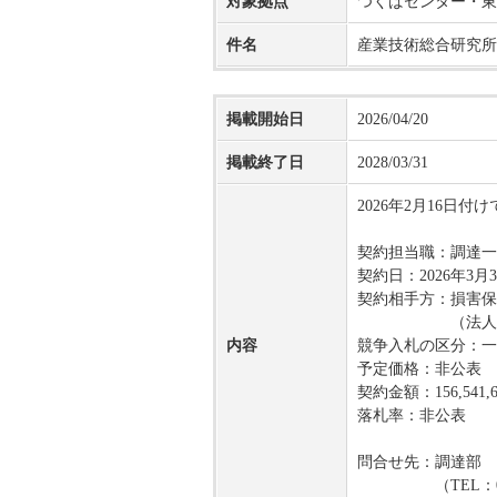
対象拠点
つくばセンター・東
件名
産業技術総合研究所
掲載開始日
2026/04/20
掲載終了日
2028/03/31
2026年2月16
契約担当職：調達一
契約日：2026年3月3
契約相手方：損害保
（法人番号：401
内容
競争入札の区分：一
予定価格：非公表
契約金額：156,541
落札率：非公表
問合せ先：調達部 
（TEL：050-3