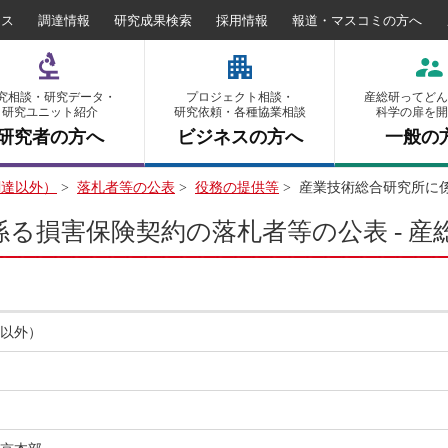
セス
調達情報
研究成果検索
採用情報
報道・マスコミの方へ
究相談・研究データ・
プロジェクト相談・
産総研ってどん
研究ユニット紹介
研究依頼・各種協業相談
科学の扉を開
研究者の方へ
ビジネスの方へ
一般の
調達以外）
>
落札者等の公表
>
役務の提供等
>
産業技術総合研究所に
る損害保険契約の落札者等の公表 - 産
以外）